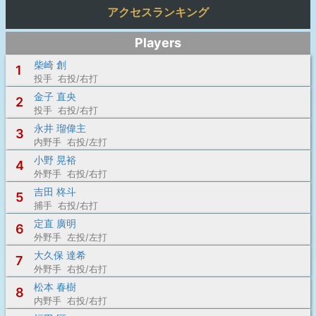
アクセスランキング
Players
柴崎 創
1
投手 右投/右打
金子 直央
2
投手 右投/右打
永井 瑠偉主
3
内野手 右投/左打
小野 晃裕
4
外野手 右投/右打
吉田 柊斗
5
捕手 右投/右打
定直 廣明
6
外野手 左投/左打
大久保 達希
7
外野手 右投/右打
松本 春樹
8
内野手 右投/右打