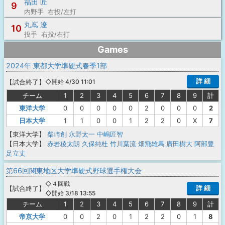
福田 匠
9
内野手 右投/左打
丸嶌 遼
10
投手 右投/右打
Games
2024年 東都大学準硬式春季1部
詳 細
【
試合終了
】
◇開始 4/30 11:01
チーム
1
2
3
4
5
6
7
8
9
計
東洋大学
0
0
0
0
0
2
0
0
0
2
日本大学
1
1
0
0
1
2
2
0
X
7
【東洋大学】
柴崎創
永野太一
中嶋匠智
【日本大学】
赤岩稜太朗
久保純杜
竹川葉流
畑飛雄馬
廣田樹大
阿部豊
足立丈
第66回関東地区大学準硬式野球選手権大会
◇４回戦
詳 細
【
試合終了
】
◇開始 3/18 13:55
チーム
1
2
3
4
5
6
7
8
9
計
帝京大学
0
0
2
0
1
2
2
0
1
8