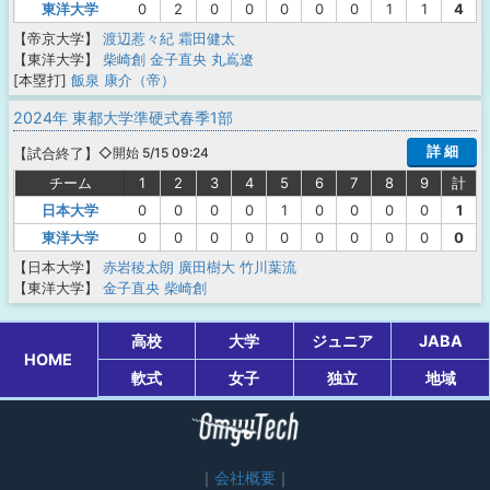
東洋大学
0
2
0
0
0
0
0
1
1
4
【帝京大学】
渡辺惹々紀
霜田健太
【東洋大学】
柴崎創
金子直央
丸嶌遼
[本塁打]
飯泉 康介（帝）
2024年 東都大学準硬式春季1部
詳 細
【
試合終了
】
◇開始 5/15 09:24
チーム
1
2
3
4
5
6
7
8
9
計
日本大学
0
0
0
0
1
0
0
0
0
1
東洋大学
0
0
0
0
0
0
0
0
0
0
【日本大学】
赤岩稜太朗
廣田樹大
竹川葉流
【東洋大学】
金子直央
柴崎創
高校
大学
ジュニア
JABA
HOME
軟式
女子
独立
地域
会社概要