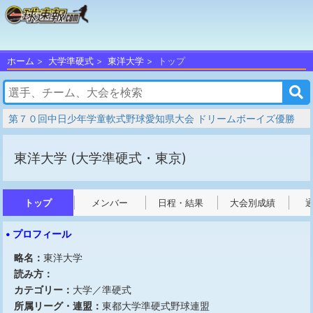
ホーム
大学準硬式
東洋大学
トップ
第７０回中日少年学童軟式野球愛知県大会 ドリームボーイズ優勝
東洋大学
(大学準硬式・東京)
トップ
メンバー
日程・結果
大会別成績
• プロフィール
略名：
東洋大学
読み方：
カテゴリー：
大学／準硬式
所属リーグ・連盟：
東都大学準硬式野球連盟