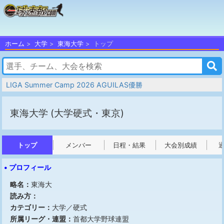
ホーム
大学
東海大学
トップ
LIGA Summer Camp 2026 AGUILAS優勝
東海大学
(大学硬式・東京)
トップ
メンバー
日程・結果
大会別成績
• プロフィール
略名：
東海大
読み方：
カテゴリー：
大学／硬式
所属リーグ・連盟：
首都大学野球連盟