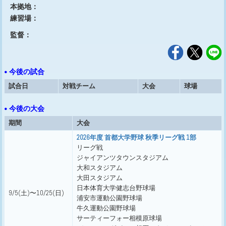
本拠地：
練習場：
監督：
• 今後の試合
試合日
対戦チーム
大会
球場
• 今後の大会
期間
大会
2026年度 首都大学野球 秋季リーグ戦 1部
リーグ戦
ジャイアンツタウンスタジアム
大和スタジアム
大田スタジアム
日本体育大学健志台野球場
9/5(土)〜10/25(日)
浦安市運動公園野球場
牛久運動公園野球場
サーティーフォー相模原球場