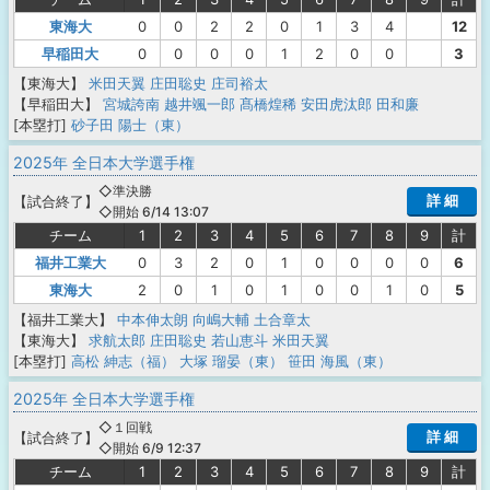
東海大
0
0
2
2
0
1
3
4
12
早稲田大
0
0
0
0
1
2
0
0
3
【東海大】
米田天翼
庄田聡史
庄司裕太
【早稲田大】
宮城誇南
越井颯一郎
髙橋煌稀
安田虎汰郎
田和廉
[本塁打]
砂子田 陽士（東）
2025年 全日本大学選手権
◇準決勝
詳 細
【
試合終了
】
◇開始 6/14 13:07
チーム
1
2
3
4
5
6
7
8
9
計
福井工業大
0
3
2
0
1
0
0
0
0
6
東海大
2
0
1
0
1
0
0
1
0
5
【福井工業大】
中本伸太朗
向嶋大輔
土合章太
【東海大】
求航太郎
庄田聡史
若山恵斗
米田天翼
[本塁打]
高松 紳志（福）
大塚 瑠晏（東）
笹田 海風（東）
2025年 全日本大学選手権
◇１回戦
詳 細
【
試合終了
】
◇開始 6/9 12:37
チーム
1
2
3
4
5
6
7
8
9
計