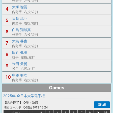
外野手 左投/左打
大塚 瑠晏
4
内野手 右投/左打
日賀 琉斗
5
内野手 右投/右打
白鳥 翔哉真
6
外野手 右投/左打
大島 善也
7
内野手 右投/左打
田近 楓雅
8
投手 左投/左打
米田 天翼
9
投手 右投/右打
中谷 羽玖
10
内野手 右投/左打
Games
2025年 全日本大学選手権
【
試合終了
】
◇準々決勝
詳 細
◇開始 6/13 15:24
8回コールド
チーム
1
2
3
4
5
6
7
8
9
計