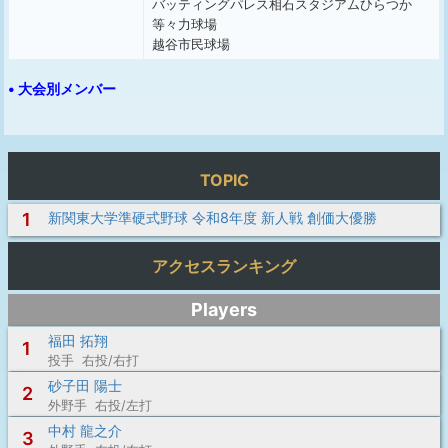
バッティングパレス相石スタジアムひらつか
等々力球場
越谷市民球場
• 大会別メンバー
TOPIC
1
新関東大学準硬式野球 令和8年度 新人戦 創価大優勝
アクセスランキング
Players
福田 拓翔
1
投手 右投/右打
砂子田 陽士
2
外野手 右投/左打
中村 龍之介
3