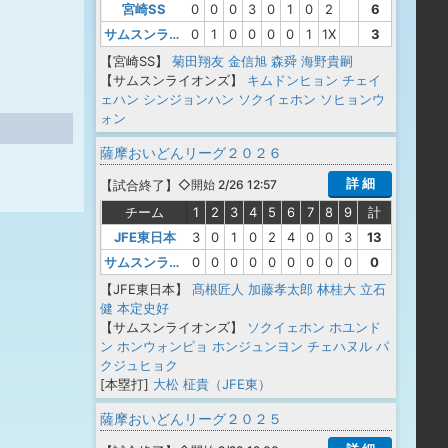
宮崎SS
0
0
0
3
0
1
0
2
6
サムスンライオンズ
0
1
0
0
0
0
1
1X
3
【宮崎SS】
菊田翔友
金信旭
森舜
海野貴嗣
【サムスンライオンズ】
キムドンヒョン
チェイ
ェハン
シンジョンハン
ソクイェホン
ソヒョンウ
ォン
薩摩おいどんリーグ２０２６
詳 細
【
試合終了
】
◇開始 2/26 12:57
チーム
1
2
3
4
5
6
7
8
9
計
JFE東日本
3
0
1
0
2
4
0
0
3
13
サムスンライオンズ
0
0
0
0
0
0
0
0
0
0
【JFE東日本】
髙根匠人
加藤孝太郎
林桂大
立石
健
本定史好
【サムスンライオンズ】
ソクイェホン
ホユンド
ン
ホンウォンピョ
ホンジュンヨン
チェハヌル
パ
クジュヒョク
[本塁打]
大松 柾貴（JFE東）
薩摩おいどんリーグ２０２５