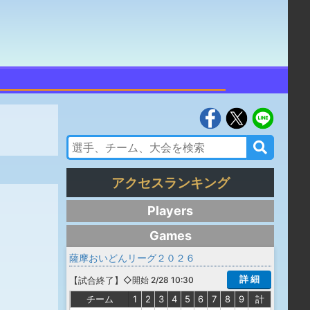
アクセスランキング
Players
Games
薩摩おいどんリーグ２０２６
詳 細
【
試合終了
】
◇開始 2/28 10:30
チーム
1
2
3
4
5
6
7
8
9
計