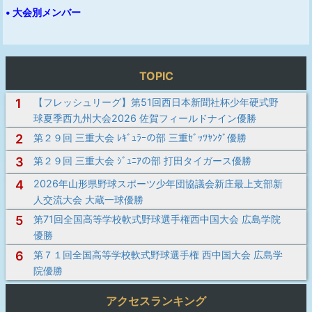
• 大会別メンバー
TOPIC
1
【フレッシュリーグ】第51回西日本新聞社杯少年硬式野
球夏季西九州大会2026 佐賀フィールドナイン優勝
2
第２９回 三重大会 ﾚｷﾞｭﾗｰの部 三重ｾﾞｯﾂﾔﾝｸﾞ優勝
3
第２９回 三重大会 ｼﾞｭﾆｱの部 打田タイガース優勝
4
2026年山形県野球スポーツ少年団協議会新庄最上支部新
人交流大会 大蔵一球優勝
5
第71回全国高等学校軟式野球選手権西中国大会 広島学院
優勝
6
第７１回全国高等学校軟式野球選手権 西中国大会 広島学
院優勝
アクセスランキング