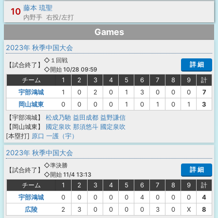
藤本 琉聖
10
内野手 右投/左打
Games
2023年 秋季中国大会
◇１回戦
詳 細
【
試合終了
】
◇開始 10/28 09:59
チーム
1
2
3
4
5
6
7
8
9
計
宇部鴻城
1
0
2
0
1
3
0
0
0
7
岡山城東
0
0
0
0
1
0
1
0
1
3
【宇部鴻城】
松成乃馳
益田成都
益野謙信
【岡山城東】
國定泉吹
那須悠斗
國定泉吹
[本塁打]
原口 一護（宇）
2023年 秋季中国大会
◇準決勝
詳 細
【
試合終了
】
◇開始 11/4 13:13
チーム
1
2
3
4
5
6
7
8
9
計
宇部鴻城
0
0
0
0
0
4
0
0
0
4
広陵
2
3
0
0
0
0
3
0
X
8