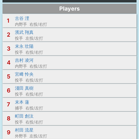
Players
古谷 浬
1
内野手 右投/右打
濱武 翔真
2
投手 左投/左打
末永 壮陽
3
投手 右投/右打
吉村 凌河
4
内野手 右投/左打
宮﨑 怜央
5
投手 右投/左打
淺田 真樹
6
投手 右投/右打
末本 蓮
7
捕手 右投/左打
町田 創汰
8
投手 右投/右打
村田 流星
9
外野手 左投/左打