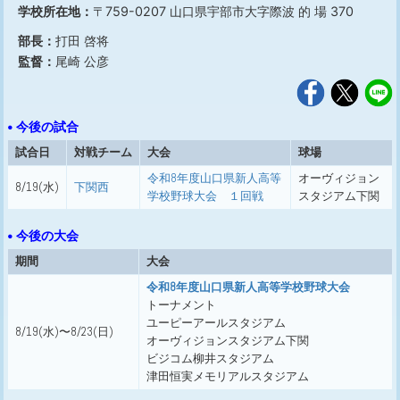
学校所在地：
〒759-0207 山口県宇部市大字際波 的 場 370
部長：
打田 啓将
監督：
尾崎 公彦
• 今後の試合
試合日
対戦チーム
大会
球場
令和8年度山口県新人高等
オーヴィジョン
8/19(水)
下関西
学校野球大会 １回戦
スタジアム下関
• 今後の大会
期間
大会
令和8年度山口県新人高等学校野球大会
トーナメント
ユーピーアールスタジアム
8/19(水)〜8/23(日)
オーヴィジョンスタジアム下関
ビジコム柳井スタジアム
津田恒実メモリアルスタジアム