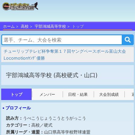
ホーム
高校
宇部鴻城高等学校
トップ
チューリップテレビ杯争奪第１７回ヤングベースボール富山大会
Locomotionﾔﾝｸﾞ優勝
宇部鴻城高等学校
(高校硬式・山口)
トップ
メンバー
日程・結果
大会別成績
• プロフィール
読み方：
うべこうじょうこうとうがっこう
カテゴリー：
高校／硬式
所属リーグ・連盟：
山口県高等学校野球連盟