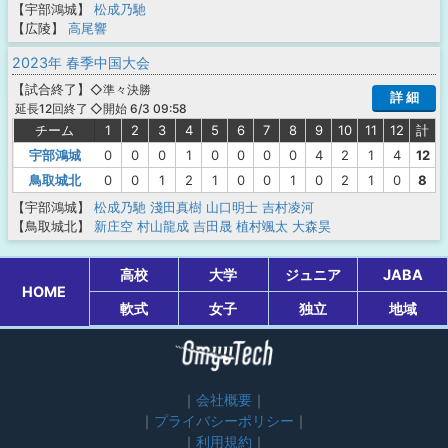
【宇部鴻城】
松成乃馳
【広陵】
高尾響
2023年 春季中国大会
【
試合終了
】
◇準々決勝
詳 細
◇開始 6/3 09:58
延長12回終了
チーム
1
2
3
4
5
6
7
8
9
10
11
12
計
宇部鴻城
0
0
0
1
0
0
0
0
4
2
1
4
12
鳥取城北
0
0
1
2
1
0
0
1
0
2
1
0
8
【宇部鴻城】
松成乃馳
淺田真樹
山口明士
吉村凌河
【鳥取城北】
新庄空
村山龍成
吉田晟
植村颯太
大森昊
高校
大学
ジュニア
JABA
HOME
軟式
女子
独立
地域
会社概要
プライバシーポリシー
利用規約