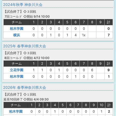
2024年秋季 神奈川大会
【
試合終了
】
◇３回戦
◇開始 9/14 10:00
7回コールド
チーム
1
2
3
4
5
6
7
8
9
計
柏木学園
0
0
0
0
0
0
0
0
横浜
0
0
1
0
1
4
1x
7
2025年 春季神奈川県大会
【
試合終了
】
◇３回戦
◇開始 4/12 10:00
8回コールド
チーム
1
2
3
4
5
6
7
8
9
計
立花学園
1
1
0
1
0
0
0
6
9
柏木学園
0
0
0
0
0
1
0
0
1
2026年 春季神奈川県大会
【
試合終了
】
◇１回戦
◇開始 4/4 09:30
延長10回終了
チーム
1
2
3
4
5
6
7
8
9
10
計
柏木学園
0
0
0
1
0
0
0
0
0
1
2