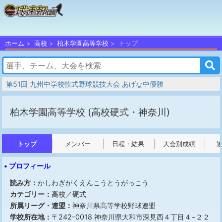
ホーム
高校
柏木学園高等学校
トップ
第51回 九州中学校軟式野球競技大会 あげな中優勝
柏木学園高等学校
(高校硬式・神奈川)
トップ
メンバー
日程・結果
大会別成績
• プロフィール
読み方：
かしわぎがくえんこうとうがっこう
カテゴリー：
高校／硬式
所属リーグ・連盟：
神奈川県高等学校野球連盟
学校所在地：
〒242-0018 神奈川県大和市深見西４丁目４−２２