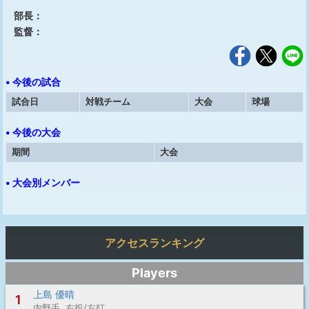
部長：
監督：
• 今後の試合
試合日
対戦チーム
大会
球場
• 今後の大会
期間
大会
• 大会別メンバー
アクセスランキング
Players
上島 優晴
1
内野手 右投/左打