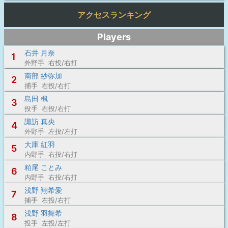
アクセスランキング
Players
石井 月奈
1
外野手 右投/右打
南部 紗弥加
2
捕手 右投/右打
島田 楓
3
投手 右投/右打
諏訪 真央
4
外野手 左投/左打
大庫 紅羽
5
内野手 右投/右打
粕尾 ことみ
6
内野手 右投/右打
浅野 翔希愛
7
捕手 右投/右打
浅野 羽舞希
8
投手 左投/左打