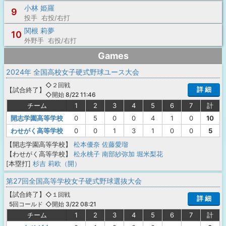
小林 姫羅
9
投手 右投/右打
関根 莉夢
10
外野手 右投/右打
Games
2024年 全国高校女子硬式野球ユース大会
◇２回戦
詳 細
【
試合終了
】
◇開始 8/22 11:46
チーム
1
2
3
4
5
6
7
計
開志学園高等学校
0
5
0
0
4
1
0
10
わせがく高等学校
0
0
1
3
1
0
0
5
【開志学園高等学校】
松本優奈
佐藤愛瑠
【わせがく高等学校】
松永桃子
南部紗弥加
堀米梨花
[本塁打]
杉吉 莉欧（開）
第27回全国高等学校女子硬式野球選抜大会
【
試合終了
】
◇１回戦
詳 細
◇開始 3/22 08:21
5回コールド
チーム
1
2
3
4
5
6
7
計