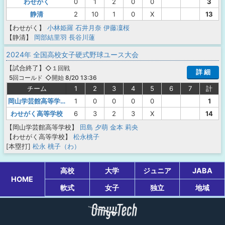
わせがく
0
1
2
0
0
3
静清
2
10
1
0
X
13
【わせがく】
小林姫羅
石井月奈
伊藤凜桜
【静清】
岡部結里羽
長谷川蓮
2024年 全国高校女子硬式野球ユース大会
【
試合終了
】
◇１回戦
詳 細
◇開始 8/20 13:36
5回コールド
チーム
1
2
3
4
5
6
7
計
岡山学芸館高等学校
1
0
0
0
0
1
わせがく高等学校
6
3
2
3
X
14
【岡山学芸館高等学校】
田島 夕萌
金本 莉央
【わせがく高等学校】
松永桃子
[本塁打]
松永 桃子（わ）
高校
大学
ジュニア
JABA
HOME
軟式
女子
独立
地域