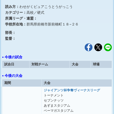
読み方：
わせがくピュアこうとうがっこう
カテゴリー：
高校／硬式
所属リーグ・連盟：
学校所在地：
群馬県前橋市新前橋町１８−２６
部長：
監督：
• 今後の試合
試合日
対戦チーム
大会
球場
• 今後の大会
期間
大会
ジャイアンツ杯争奪ヴィーナスリーグ
トーナメント
セブンナッツ
あずまスタジアム
ベーマガスタジアム