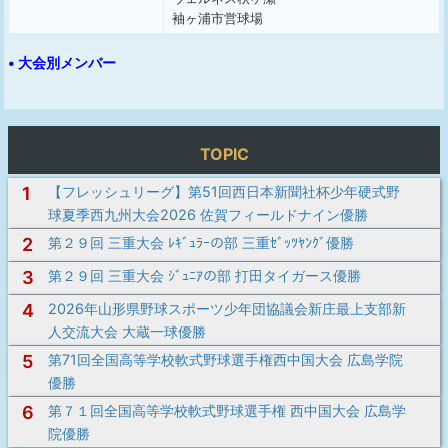
袖ヶ浦市営球場
• 大会別メンバー
TOPIC
1
【フレッシュリーグ】第51回西日本新聞社杯少年硬式野
球夏季西九州大会2026 佐賀フィールドナイン優勝
2
第２９回 三重大会 ﾚｷﾞｭﾗｰの部 三重ｾﾞｯﾂﾔﾝｸﾞ優勝
3
第２９回 三重大会 ｼﾞｭﾆｱの部 打田タイガース優勝
4
2026年山形県野球スポーツ少年団協議会新庄最上支部新
人交流大会 大蔵一球優勝
5
第71回全国高等学校軟式野球選手権西中国大会 広島学院
優勝
6
第７１回全国高等学校軟式野球選手権 西中国大会 広島学
院優勝