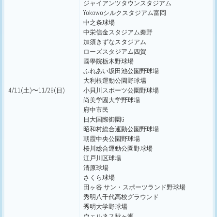
ジャイアンツタウンスタジアム
Yokowoシルクスタジアム富岡
中之条球場
中栄信金スタジアム秦野
加須きずなスタジアム
ローズスタジアム四賀
國學院栃木野球場
ふれあい坂田池公園野球場
大利根運動公園野球場
4/11(土)〜11/29(日)
小貝川スポーツ公園野球場
尚美学園大学野球場
府中市民
日大国際御園G
昭和村総合運動公園野球場
朝霞中央公園野球場
桜川総合運動公園野球場
江戸川区球場
清原球場
さくら球場
田ヶ谷 サン・スポーツランド野球場
秀明八千代高校グラウンド
秀明大学野球場
ウェルネス秋ヶ瀬