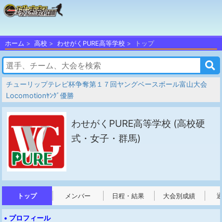
ホーム
高校
わせがくPURE高等学校
トップ
チューリップテレビ杯争奪第１７回ヤングベースボール富山大会
Locomotionﾔﾝｸﾞ優勝
わせがくPURE高等学校
(高校硬
式・女子・群馬)
トップ
メンバー
日程・結果
大会別成績
• プロフィール