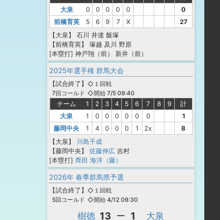
大泉
0
0
0
0
0
0
前橋育英
5
6
9
7
X
27
【大泉】
石川
井達
飯塚
【前橋育英】
塚越
及川
野原
[本塁打]
神戸翔（前）
新井（前）
2025年選手権 群馬大会
【
試合終了
】
◇１回戦
◇開始 7/5 09:40
7回コールド
チーム
1
2
3
4
5
6
7
8
9
計
大泉
1
0
0
0
0
0
0
1
藤岡中央
1
4
0
0
0
1
2x
8
【大泉】
川島千成
【藤岡中央】
佐藤伸広
吉村
[本塁打]
齊田 海洋（藤）
2026年 春季群馬県予選
【
試合終了
】
◇１回戦
◇開始 4/12 09:30
5回コールド
13
1
樹徳
ー
大泉