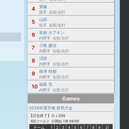
箕輪
4
投手 右投/右打
山田
5
投手 右投/右打
富銘 ホアキン
6
内野手 右投/右打
小島 建信
7
内野手 右投/右打
沼田
8
内野手 右投/右打
根津 時都
9
内野手 右投/右打
福島 箔
10
内野手 右投/右打
Games
2026年選手権 群馬大会
【
試合終了
】
◇１回戦
◇開始 7/8 09:00
5回コールド
チーム
1
2
3
4
5
6
7
8
9
計