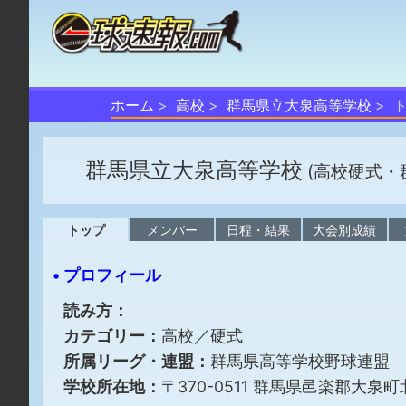
ホーム
高校
群馬県立大泉高等学校
群馬県立大泉高等学校
(高校硬式・
トップ
メンバー
日程・結果
大会別成績
• プロフィール
読み方：
カテゴリー：
高校／硬式
所属リーグ・連盟：
群馬県高等学校野球連盟
学校所在地：
〒370-0511 群馬県邑楽郡大