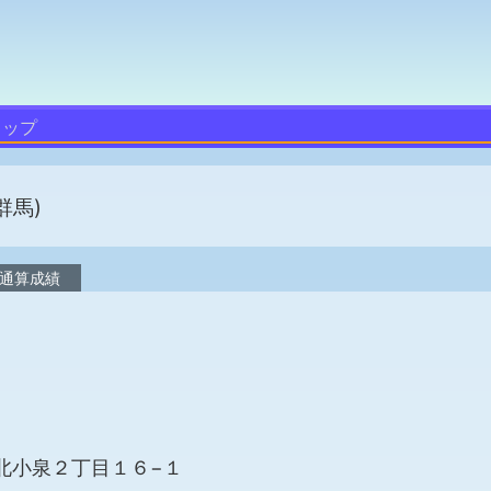
トップ
群馬)
通算成績
泉町北小泉２丁目１６−１