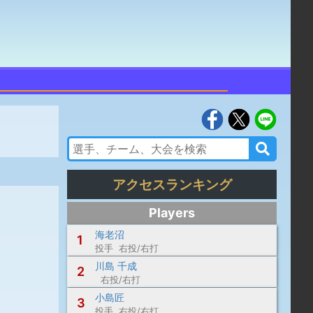
アクセスランキング
Players
海老沼
1
投手 右投/右打
川島 千成
2
右投/右打
小島匠
3
投手 右投/右打