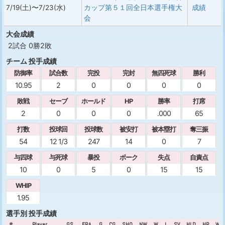
7/19(土)〜7/23(水)
カップ第５１回全日本選手権大
成績
会
大会成績
2試合 0勝2敗
チーム 投手成績
防御率
試合数
完投
完封
無四死球
勝利
10.95
2
0
0
0
0
敗戦
セーブ
ホールド
HP
勝率
打席
2
0
0
0
.000
65
打数
投球回
投球数
被安打
被本塁打
奪三振
54
12 1/3
247
14
0
7
与四球
与死球
暴投
ボーク
失点
自責点
10
0
5
0
15
15
WHIP
1.95
選手別 投手成績
#
Player
GS
ERA
G
CG
SHO
NW
W
L
SV
HLD
HP
WP