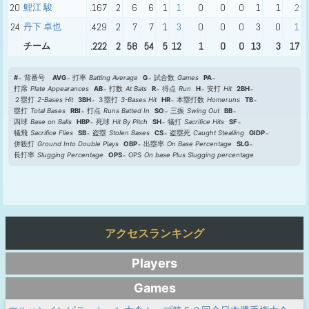
20
鯉江 駿
.167
2
6
6
1
1
0
0
0
1
1
2
24
丹下 卓也
.429
2
7
7
1
3
0
0
0
3
0
1
チーム
.222
2
58
54
5
12
1
0
0
13
3
17
#
背番号
AVG
打率
Batting Average
G
試合数
Games
PA
打席
Plate Appearances
AB
打数
At Bats
R
得点
Run
H
安打
Hit
2BH
２塁打
2-Bases Hit
3BH
３塁打
3-Bases Hit
HR
本塁打数
Homeruns
TB
塁打
Total Bases
RBI
打点
Runs Batted In
SO
三振
Swing Out
BB
四球
Base on Balls
HBP
死球
Hit By Pitch
SH
犠打
Sacrifice Hits
SF
犠飛
Sacrifice Flies
SB
盗塁
Stolen Bases
CS
盗塁死
Caught Stealling
GIDP
併殺打
Ground Into Double Plays
OBP
出塁率
On Base Percentage
SLG
長打率
Slugging Percentage
OPS
OPS
On base Plus Slugging percentage
アクセスランキング
Players
Games