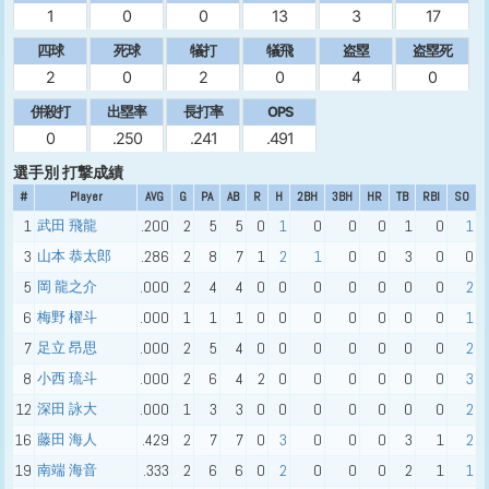
1
0
0
13
3
17
四球
死球
犠打
犠飛
盗塁
盗塁死
2
0
2
0
4
0
併殺打
出塁率
長打率
OPS
0
.250
.241
.491
選手別 打撃成績
#
Player
AVG
G
PA
AB
R
H
2BH
3BH
HR
TB
RBI
SO
1
武田 飛龍
.200
2
5
5
0
1
0
0
0
1
0
1
3
山本 恭太郎
.286
2
8
7
1
2
1
0
0
3
0
0
5
岡 龍之介
.000
2
4
4
0
0
0
0
0
0
0
2
6
梅野 櫂斗
.000
1
1
1
0
0
0
0
0
0
0
1
7
足立 昂思
.000
2
5
4
0
0
0
0
0
0
0
2
8
小西 琉斗
.000
2
6
4
2
0
0
0
0
0
0
3
12
深田 詠大
.000
1
3
3
0
0
0
0
0
0
0
2
16
藤田 海人
.429
2
7
7
0
3
0
0
0
3
1
2
19
南端 海音
.333
2
6
6
0
2
0
0
0
2
1
1