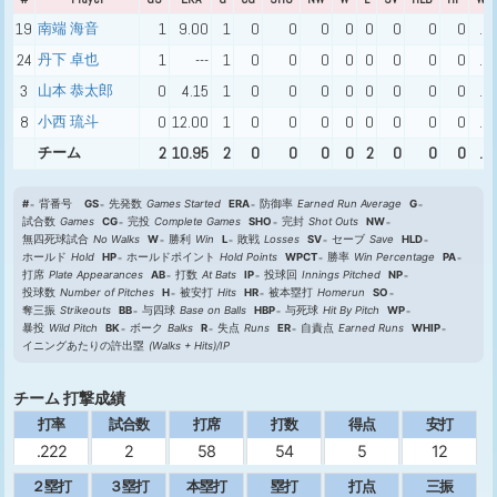
19
南端 海音
1
9.00
1
0
0
0
0
0
0
0
0
.0
24
丹下 卓也
1
---
1
0
0
0
0
0
0
0
0
.0
3
山本 恭太郎
0
4.15
1
0
0
0
0
0
0
0
0
.0
8
小西 琉斗
0
12.00
1
0
0
0
0
0
0
0
0
.0
チーム
2
10.95
2
0
0
0
0
2
0
0
0
.0
#
背番号
GS
先発数
Games Started
ERA
防御率
Earned Run Average
G
試合数
Games
CG
完投
Complete Games
SHO
完封
Shot Outs
NW
無四死球試合
No Walks
W
勝利
Win
L
敗戦
Losses
SV
セーブ
Save
HLD
ホールド
Hold
HP
ホールドポイント
Hold Points
WPCT
勝率
Win Percentage
PA
打席
Plate Appearances
AB
打数
At Bats
IP
投球回
Innings Pitched
NP
投球数
Number of Pitches
H
被安打
Hits
HR
被本塁打
Homerun
SO
奪三振
Strikeouts
BB
与四球
Base on Balls
HBP
与死球
Hit By Pitch
WP
暴投
Wild Pitch
BK
ボーク
Balks
R
失点
Runs
ER
自責点
Earned Runs
WHIP
イニングあたりの許出塁
(Walks + Hits)/IP
チーム 打撃成績
打率
試合数
打席
打数
得点
安打
.222
2
58
54
5
12
２塁打
３塁打
本塁打
塁打
打点
三振