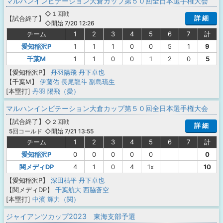
マルハンインビテーション大倉カップ第５０回全日本選手権大会
◇１回戦
詳 細
【
試合終了
】
◇開始 7/20 12:26
チーム
1
2
3
4
5
6
7
計
愛知稲沢P
1
1
1
0
0
5
1
9
千葉M
1
1
0
0
1
2
0
5
【愛知稲沢P】
丹羽陽飛
丹下卓也
【千葉M】
伊藤佑
長尾龍斗
副島琉生
[本塁打]
丹羽 陽飛（愛）
マルハンインビテーション大倉カップ第５０回全日本選手権大会
【
試合終了
】
◇２回戦
詳 細
◇開始 7/21 13:55
5回コールド
チーム
1
2
3
4
5
6
7
計
愛知稲沢P
0
0
0
0
0
0
関メディDP
4
1
0
4
1x
10
【愛知稲沢P】
深田桔平
丹下卓也
【関メディDP】
千葉航大
西脇蒼空
[本塁打]
中濱 輝力（関）
ジャイアンツカップ2023 東海支部予選