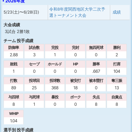
• 2026年度
令和8年度関西地区大学二次予
5/23(土)〜6/28(日)
成績
選トーナメント大会
大会成績
3試合 2勝1敗
チーム 投手成績
防御率
試合数
完投
完封
無四死球
勝利
2.88
3
1
0
0
2
敗戦
セーブ
ホールド
HP
勝率
打席
1
0
0
0
.667
104
打数
投球回
投球数
被安打
被本塁打
奪三振
89
25
368
18
0
13
与四球
与死球
暴投
ボーク
失点
自責点
8
1
0
0
8
8
WHIP
1.04
選手別 投手成績