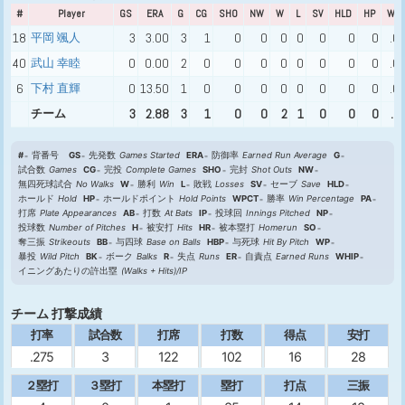
#
Player
GS
ERA
G
CG
SHO
NW
W
L
SV
HLD
HP
WPC
18
平岡 颯人
3
3.00
3
1
0
0
0
0
0
0
0
.0
40
武山 幸睦
0
0.00
2
0
0
0
0
0
0
0
0
.0
6
下村 直輝
0
13.50
1
0
0
0
0
0
0
0
0
.0
チーム
3
2.88
3
1
0
0
2
1
0
0
0
.6
#
背番号
GS
先発数
Games Started
ERA
防御率
Earned Run Average
G
試合数
Games
CG
完投
Complete Games
SHO
完封
Shot Outs
NW
無四死球試合
No Walks
W
勝利
Win
L
敗戦
Losses
SV
セーブ
Save
HLD
ホールド
Hold
HP
ホールドポイント
Hold Points
WPCT
勝率
Win Percentage
PA
打席
Plate Appearances
AB
打数
At Bats
IP
投球回
Innings Pitched
NP
投球数
Number of Pitches
H
被安打
Hits
HR
被本塁打
Homerun
SO
奪三振
Strikeouts
BB
与四球
Base on Balls
HBP
与死球
Hit By Pitch
WP
暴投
Wild Pitch
BK
ボーク
Balks
R
失点
Runs
ER
自責点
Earned Runs
WHIP
イニングあたりの許出塁
(Walks + Hits)/IP
チーム 打撃成績
打率
試合数
打席
打数
得点
安打
.275
3
122
102
16
28
２塁打
３塁打
本塁打
塁打
打点
三振