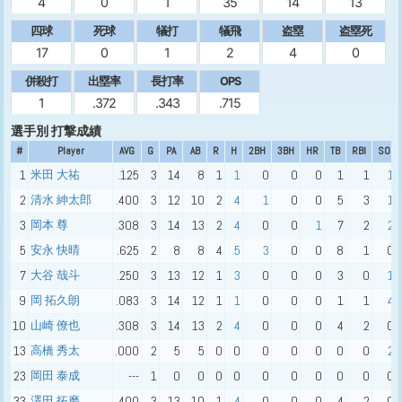
4
0
1
35
14
13
四球
死球
犠打
犠飛
盗塁
盗塁死
17
0
1
2
4
0
併殺打
出塁率
長打率
OPS
1
.372
.343
.715
選手別 打撃成績
#
Player
AVG
G
PA
AB
R
H
2BH
3BH
HR
TB
RBI
SO
1
米田 大祐
.125
3
14
8
1
1
0
0
0
1
1
1
2
清水 紳太郎
.400
3
12
10
2
4
1
0
0
5
3
1
3
岡本 尊
.308
3
14
13
2
4
0
0
1
7
2
2
5
安永 快晴
.625
2
8
8
4
5
3
0
0
8
1
0
7
大谷 哉斗
.250
3
13
12
1
3
0
0
0
3
0
1
9
岡 拓久朗
.083
3
14
12
1
1
0
0
0
1
1
4
10
山崎 僚也
.308
3
14
13
2
4
0
0
0
4
2
0
13
高橋 秀太
.000
2
5
5
0
0
0
0
0
0
0
2
23
岡田 泰成
---
1
0
0
0
0
0
0
0
0
0
0
33
澤田 拓磨
.400
3
13
10
1
4
0
0
0
4
2
0