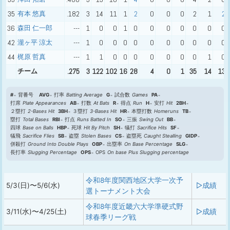
35
有本 悠真
.182
3
14
11
1
2
0
0
0
2
1
2
36
森田 仁一郎
---
1
0
0
1
0
0
0
0
0
0
0
42
瀧ヶ平 涼太
---
1
0
0
0
0
0
0
0
0
0
0
44
梶原 哲真
---
1
1
0
0
0
0
0
0
0
1
0
チーム
.275
3
122
102
16
28
4
0
1
35
14
13
#
背番号
AVG
打率
Batting Average
G
試合数
Games
PA
打席
Plate Appearances
AB
打数
At Bats
R
得点
Run
H
安打
Hit
2BH
２塁打
2-Bases Hit
3BH
３塁打
3-Bases Hit
HR
本塁打数
Homeruns
TB
塁打
Total Bases
RBI
打点
Runs Batted In
SO
三振
Swing Out
BB
四球
Base on Balls
HBP
死球
Hit By Pitch
SH
犠打
Sacrifice Hits
SF
犠飛
Sacrifice Flies
SB
盗塁
Stolen Bases
CS
盗塁死
Caught Stealling
GIDP
併殺打
Ground Into Double Plays
OBP
出塁率
On Base Percentage
SLG
長打率
Slugging Percentage
OPS
OPS
On base Plus Slugging percentage
令和8年度関西地区大学一次予
5/3(日)〜5/6(水)
▷成績
選トーナメント大会
令和8年度近畿六大学準硬式野
3/11(水)〜4/25(土)
▷成績
球春季リーグ戦