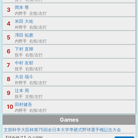
岡本 尊
3
内野手 左投/左打
米田 大祐
4
外野手 右投/左打
澤田 拓磨
5
内野手 右投/右打
下村 直輝
6
投手 右投/左打
中村 友郁
7
投手 右投/右打
大谷 哉斗
8
外野手 右投/左打
辻本 周
9
投手 左投/左打
田村健吾
10
内野手 右投/右打
Games
文部科学大臣杯第75回全日本大学準硬式野球選手権記念大会
【
試合終了
】
◇２回戦