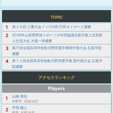
TOPIC
1
第２９回 三重大会 ｼﾞｭﾆｱの部 打田タイガース優勝
2
2026年山形県野球スポーツ少年団協議会新庄最上支部新
人交流大会 大蔵一球優勝
3
第71回全国高等学校軟式野球選手権西中国大会 広島学院
優勝
4
第７１回全国高等学校軟式野球選手権 西中国大会 広島学
院優勝
アクセスランキング
Players
山崎 僚也
1
外野手 右投/右打
平岡 颯人
2
投手 右投/右打