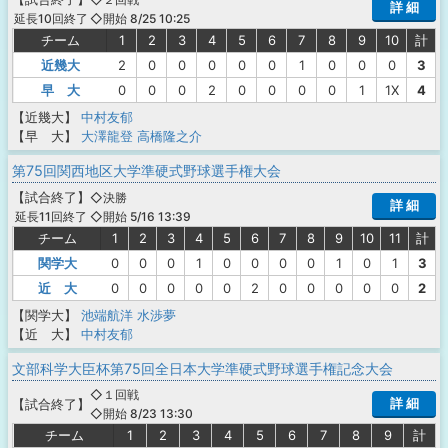
詳 細
◇開始 8/25 10:25
延長10回終了
チーム
1
2
3
4
5
6
7
8
9
10
計
近幾大
2
0
0
0
0
0
1
0
0
0
3
早 大
0
0
0
2
0
0
0
0
1
1X
4
【近幾大】
中村友郁
【早 大】
大澤龍登
高橋隆之介
第75回関西地区大学準硬式野球選手権大会
【
試合終了
】
◇決勝
詳 細
◇開始 5/16 13:39
延長11回終了
チーム
1
2
3
4
5
6
7
8
9
10
11
計
関学大
0
0
0
1
0
0
0
0
1
0
1
3
近 大
0
0
0
0
0
2
0
0
0
0
0
2
【関学大】
池端航洋
水渉夢
【近 大】
中村友郁
文部科学大臣杯第75回全日本大学準硬式野球選手権記念大会
◇１回戦
詳 細
【
試合終了
】
◇開始 8/23 13:30
チーム
1
2
3
4
5
6
7
8
9
計