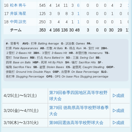
16
松本 将斗
.545
4
14
11
3
6
0
0
0
4
2
2
17
井坂 海星
.125
3
9
8
3
1
0
0
0
1
0
0
18
中岡 諒兜
.250
3
4
4
1
1
0
0
0
0
1
0
チーム
.353
4
166
136
30
48
3
0
0
30
29
11
#
背番号
AVG
打率
Batting Average
G
試合数
Games
PA
打席
Plate Appearances
AB
打数
At Bats
R
得点
Run
H
安打
Hit
2BH
２塁打
2-Bases Hit
3BH
３塁打
3-Bases Hit
HR
本塁打数
Homeruns
TB
塁打
Total Bases
RBI
打点
Runs Batted In
SO
三振
Swing Out
BB
四球
Base on Balls
HBP
死球
Hit By Pitch
SH
犠打
Sacrifice Hits
SF
犠飛
Sacrifice Flies
SB
盗塁
Stolen Bases
CS
盗塁死
Caught Stealling
GIDP
併殺打
Ground Into Double Plays
OBP
出塁率
On Base Percentage
SLG
長打率
Slugging Percentage
OPS
OPS
On base Plus Slugging percentage
第79回春季四国地区高等学校野
4/25(土)〜5/2(土)
▷成績
球大会
第79回 徳島県高等学校野球春季
3/20(金)〜4/11(土)
▷成績
大会
3/19(木)〜3/31(火)
第98回選抜高等学校野球大会
▷成績