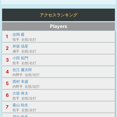
アクセスランキング
Players
吉岡 暖
1
投手 右投/右打
井坂 琉星
2
捕手 右投/右打
小田 拓門
3
投手 右投/右打
住江 慶次郎
4
内野手 右投/右打
西村 幸盛
5
内野手 右投/右打
大坂 将太
6
投手 右投/左打
森山 暁生
7
投手 左投/左打
貝出 叶多