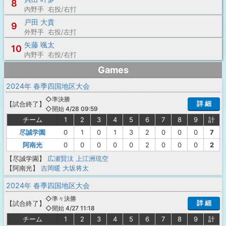
8
内野手 右投/右打
戸田 大貴
9
外野手 右投/左打
矢藤 颯太
10
内野手 右投/右打
Games
2024年 春季四国地区大会
◇準決勝
詳 細
【
試合終了
】
◇開始 4/28 09:59
チーム
1
2
3
4
5
6
7
8
9
計
尽誠学園
0
1
0
1
3
2
0
0
0
7
阿南光
0
0
0
0
0
2
0
0
0
2
【尽誠学園】
広瀬賢汰
上江洲琉空
【阿南光】
吉岡暖
大坂将太
2024年 春季四国地区大会
◇準々決勝
詳 細
【
試合終了
】
◇開始 4/27 11:18
チーム
1
2
3
4
5
6
7
8
9
計