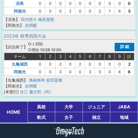
済美
0
0
0
0
0
0
0
0
0
0
阿南光
0
0
0
2
0
0
2
1
X
5
【済美】
田河悠斗
梅原朋貴
【阿南光】
吉岡暖
2023年 秋季四国大会
◇１回戦
詳 細
【
試合終了
】
◇開始 10/28 10:00
チーム
1
2
3
4
5
6
7
8
9
計
丸亀城西
0
0
0
0
2
0
0
0
0
2
阿南光
0
0
3
0
0
3
0
0
X
6
【丸亀城西】
角銅寿和
前田冨雅
【阿南光】
吉岡暖
[本塁打]
住江 慶次郎（阿）
高校
大学
ジュニア
JABA
HOME
軟式
女子
独立
地域