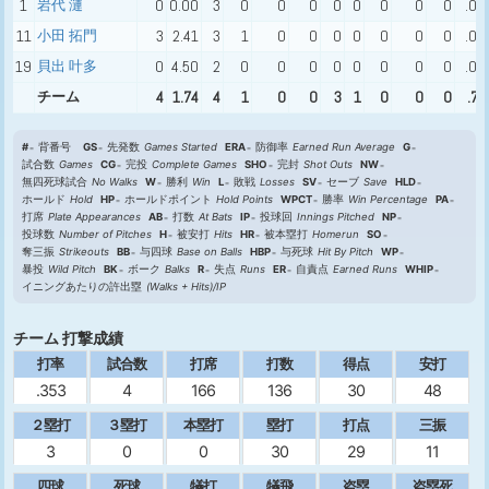
1
岩代 漣
0
0.00
3
0
0
0
0
0
0
0
0
.00
11
小田 拓門
3
2.41
3
1
0
0
0
0
0
0
0
.00
19
貝出 叶多
0
4.50
2
0
0
0
0
0
0
0
0
.00
チーム
4
1.74
4
1
0
0
3
1
0
0
0
.75
#
背番号
GS
先発数
Games Started
ERA
防御率
Earned Run Average
G
試合数
Games
CG
完投
Complete Games
SHO
完封
Shot Outs
NW
無四死球試合
No Walks
W
勝利
Win
L
敗戦
Losses
SV
セーブ
Save
HLD
ホールド
Hold
HP
ホールドポイント
Hold Points
WPCT
勝率
Win Percentage
PA
打席
Plate Appearances
AB
打数
At Bats
IP
投球回
Innings Pitched
NP
投球数
Number of Pitches
H
被安打
Hits
HR
被本塁打
Homerun
SO
奪三振
Strikeouts
BB
与四球
Base on Balls
HBP
与死球
Hit By Pitch
WP
暴投
Wild Pitch
BK
ボーク
Balks
R
失点
Runs
ER
自責点
Earned Runs
WHIP
イニングあたりの許出塁
(Walks + Hits)/IP
チーム 打撃成績
打率
試合数
打席
打数
得点
安打
.353
4
166
136
30
48
２塁打
３塁打
本塁打
塁打
打点
三振
3
0
0
30
29
11
四球
死球
犠打
犠飛
盗塁
盗塁死