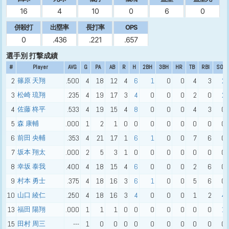
16
4
10
0
6
0
併殺打
出塁率
長打率
OPS
0
.436
.221
.657
選手別 打撃成績
#
Player
AVG
G
PA
AB
R
H
2BH
3BH
HR
TB
RBI
SO
2
篠原 天翔
.500
4
18
12
4
6
1
0
0
4
3
2
3
松崎 琉翔
.235
4
19
17
3
4
0
0
0
2
0
2
4
佐藤 柊平
.533
4
19
15
4
8
0
0
0
4
3
0
5
森 康輔
.000
1
2
1
0
0
0
0
0
0
0
0
6
前田 央輔
.353
4
21
17
1
6
1
0
0
7
6
0
7
坂本 翔太
.000
2
5
3
1
0
0
0
0
0
0
0
8
幸坂 泰我
.400
4
18
15
4
6
0
0
0
2
6
0
9
村本 勇士
.375
4
18
16
3
6
1
0
0
5
6
0
10
山口 綾仁
.250
4
18
16
3
4
0
0
0
1
2
4
13
福田 陽翔
.000
1
1
1
0
0
0
0
0
0
0
1
15
田村 周三
---
1
0
0
0
0
0
0
0
0
0
0