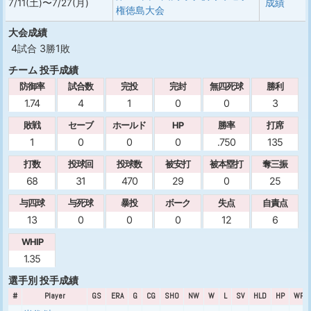
7/11(土)〜7/27(月)
成績
権徳島大会
大会成績
4試合 3勝1敗
チーム 投手成績
防御率
試合数
完投
完封
無四死球
勝利
1.74
4
1
0
0
3
敗戦
セーブ
ホールド
HP
勝率
打席
1
0
0
0
.750
135
打数
投球回
投球数
被安打
被本塁打
奪三振
68
31
470
29
0
25
与四球
与死球
暴投
ボーク
失点
自責点
13
0
0
0
12
6
WHIP
1.35
選手別 投手成績
#
Player
GS
ERA
G
CG
SHO
NW
W
L
SV
HLD
HP
WPC