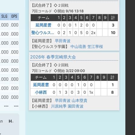
【
試合終了
】
◇２回戦
◇開始 9/16 13:18
7回コールド
SLG
OPS
チーム
1
2
3
4
5
6
7
8
9
計
.000
.000
延岡星雲
0
0
0
1
2
0
0
3
聖心ウルスラ学園
0
2
1
0
5
0
2x
10
.000
.000
【延岡星雲】
早田青波
.000
.000
【聖心ウルスラ学園】
中山琉善
笠江寧桜
.000
.000
2026年 春季宮崎県大会
.000
.000
【
試合終了
】
◇２回戦
.000
.000
◇開始 3/22 09:00
7回コールド
チーム
1
2
3
4
5
6
7
8
9
計
.000
.000
延岡星雲
0
0
0
0
1
0
0
1
.000
.000
小林西
0
1
3
0
3
0
1x
8
.000
.000
【延岡星雲】
早田青波
山本塁貴
---
---
【小林西】
川原純季
園田青波
un
H