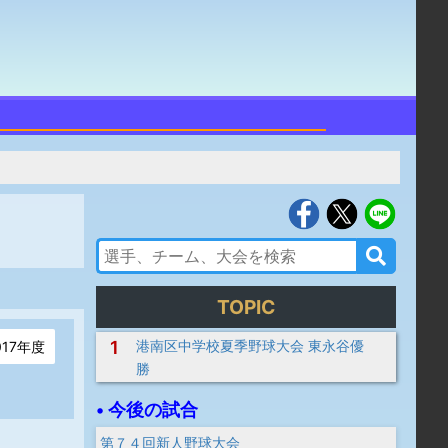
TOPIC
1
港南区中学校夏季野球大会 東永谷優
017年度
勝
• 今後の試合
第７４回新人野球大会