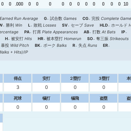
0
0
.000
0
0
0
0
0
0
0
0
0
0
0
10
Earned Run Average
G
試合数
Games
CG
完投
Complete Gam
W
勝利
Win
L
敗戦
Losses
SV
セーブ
Save
HLD
ホールド
H
ercentage
PA
打席
Plate Appearances
AB
打数
At Bats
IP
H
被安打
Hits
HR
被本塁打
Homerun
SO
奪三振
Strikeouts
暴投
Wild Pitch
BK
ボーク
Balks
R
失点
Runs
ER
Walks + Hits)/IP
得点
安打
２塁打
３塁打
本
3
0
0
0
死球
犠打
犠飛
盗塁
盗
0
0
0
0