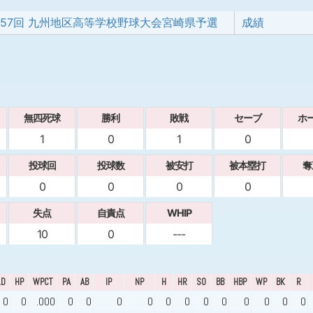
157回 九州地区高等学校野球大会宮崎県予選
成績
無四死球
勝利
敗戦
セーブ
ホ
1
0
1
0
投球回
投球数
被安打
被本塁打
奪
0
0
0
0
失点
自責点
WHIP
10
0
---
LD
HP
WPCT
PA
AB
IP
NP
H
HR
SO
BB
HBP
WP
BK
R
0
0
.000
0
0
0
0
0
0
0
0
0
0
0
0