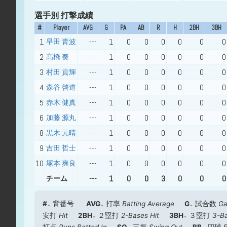
選手別 打撃成績
#
Player
AVG
G
PA
AB
R
H
2BH
3BH
1
---
1
0
0
0
0
0
0
早田 青波
2
---
1
0
0
0
0
0
0
髙橋 奏
3
---
1
0
0
0
0
0
0
村田 貢輝
4
---
1
0
0
0
0
0
0
森谷 啓道
5
---
1
0
0
0
0
0
0
赤木 健真
6
---
1
0
0
0
0
0
0
加藤 源丸
8
---
1
0
0
0
0
0
0
黒木 元晴
9
---
1
0
0
0
0
0
0
吉田 哲士
10
---
1
0
0
0
0
0
0
塚本 爽良
---
1
0
0
3
0
0
0
チーム
#
背番号
AVG
打率
Batting Average
G
試合数
G
安打
Hit
2BH
２塁打
2-Bases Hit
3BH
３塁打
3-Ba