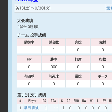
9/13(土)〜9/30(火)
第
大会成績
1試合 0勝1敗
チーム 投手成績
防御率
試合数
完投
完封
---
1
0
0
HP
勝率
打席
打数
0
.000
0
0
与四球
与死球
暴投
ボーク
0
0
0
0
選手別 投手成績
#
Player
GS
ERA
G
CG
SHO
NW
W
L
SV
H
1
1
---
1
0
0
0
0
0
0
早田 青波