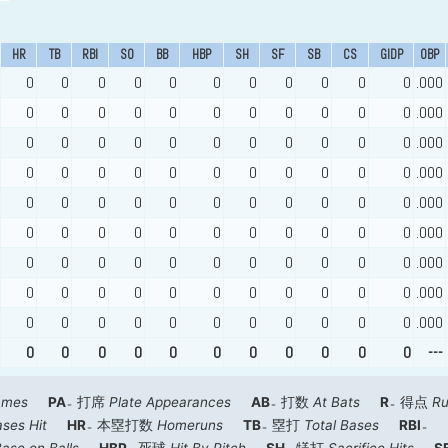
HR
TB
RBI
SO
BB
HBP
SH
SF
SB
CS
GIDP
OBP
0
0
0
0
0
0
0
0
0
0
0
.000
0
0
0
0
0
0
0
0
0
0
0
.000
0
0
0
0
0
0
0
0
0
0
0
.000
0
0
0
0
0
0
0
0
0
0
0
.000
0
0
0
0
0
0
0
0
0
0
0
.000
0
0
0
0
0
0
0
0
0
0
0
.000
0
0
0
0
0
0
0
0
0
0
0
.000
0
0
0
0
0
0
0
0
0
0
0
.000
0
0
0
0
0
0
0
0
0
0
0
.000
0
0
0
0
0
0
0
0
0
0
0
---
ames
PA
打席
Plate Appearances
AB
打数
At Bats
R
得点
R
ses Hit
HR
本塁打数
Homeruns
TB
塁打
Total Bases
RBI