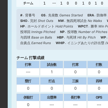
1
---
1
0
0
1
0
1
0
チーム
#
背番号
GS
先発数
Games Started
ERA
防御率
SHO
完封
Shot Outs
NW
無四死球試合
No Walks
HP
ホールドポイント
Hold Points
WPCT
勝率
Win P
投球回
Innings Pitched
NP
投球数
Number of Pitches
与四球
Base on Balls
HBP
与死球
Hit By Pitch
WP
自責点
Earned Runs
WHIP
イニングあたりの許出塁
(
チーム 打撃成績
打率
試合数
打席
打数
---
1
0
0
塁打
打点
三振
四球
0
0
0
0
併殺打
出塁率
長打率
OPS
0
---
---
---