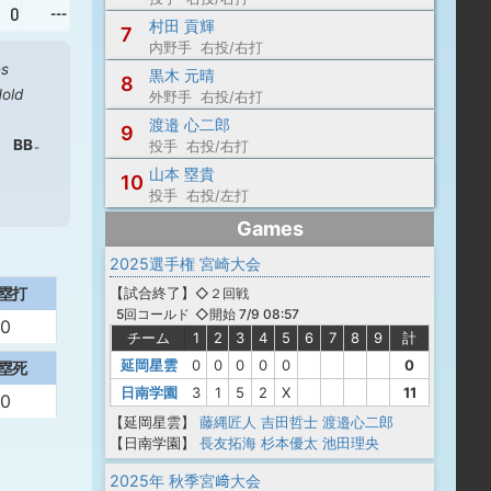
0
---
村田 貢輝
7
内野手 右投/右打
es
黒木 元晴
8
old
外野手 右投/右打
渡邉 心二郎
9
BB
投手 右投/右打
山本 塁貴
10
投手 右投/左打
Games
2025選手権 宮崎大会
【
試合終了
】
塁打
◇２回戦
◇開始 7/9 08:57
5回コールド
0
チーム
1
2
3
4
5
6
7
8
9
計
延岡星雲
0
0
0
0
0
0
塁死
日南学園
3
1
5
2
X
11
0
【延岡星雲】
藤縄匠人
吉田哲士
渡邉心二郎
【日南学園】
長友拓海
杉本優太
池田理央
2025年 秋季宮﨑大会