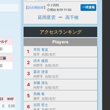
◇２回戦
一球速報
【
試合開始前
】
◇開始 8/19 11:30
延岡星雲
ー
高千穂
アクセスランキング
Players
ールド
0
早田 青波
1
投手 右投/右打
三振
赤木 健真
2
0
内野手 右投/右打
森谷 啓道
3
内野手 右投/左打
加藤 源丸
4
内野手 右投/右打
髙橋 奏
5
捕手 右投/右打
ER
WHIP
吉田 哲士
0
0.00
6
投手 右投/右打