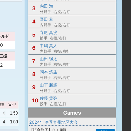
内田 海
3
外野手 右投/右打
野田 希
4
内野手 右投/右打
寺尾 真洸
5
ールド
捕手 右投/右打
0
中嶋 真人
6
内野手 右投/右打
三振
山田 颯太
7
2
内野手 右投/右打
岡本 悠生
8
外野手 右投/右打
山下 勝耀
9
外野手 右投/右打
佐藤 貴弥
10
投手 左投/左打
ER
WHIP
Games
4
1.50
4
1.50
2024年 春季九州地区大会
【
試合終了
】
◇１回戦