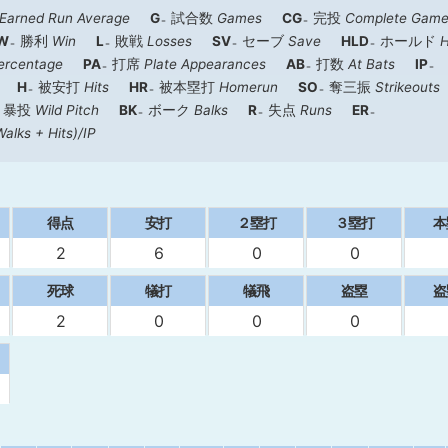
Earned Run Average
G
試合数
Games
CG
完投
Complete Gam
W
勝利
Win
L
敗戦
Losses
SV
セーブ
Save
HLD
ホールド
H
ercentage
PA
打席
Plate Appearances
AB
打数
At Bats
IP
H
被安打
Hits
HR
被本塁打
Homerun
SO
奪三振
Strikeouts
暴投
Wild Pitch
BK
ボーク
Balks
R
失点
Runs
ER
Walks + Hits)/IP
得点
安打
２塁打
３塁打
本
2
6
0
0
死球
犠打
犠飛
盗塁
盗
2
0
0
0