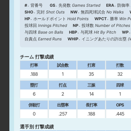
#
背番号
GS
先発数
Games Started
ERA
防御率
SHO
完封
Shot Outs
NW
無四死球試合
No Walks
HP
ホールドポイント
Hold Points
WPCT
勝率
Win P
投球回
Innings Pitched
NP
投球数
Number of Pitches
与四球
Base on Balls
HBP
与死球
Hit By Pitch
WP
自責点
Earned Runs
WHIP
イニングあたりの許出塁
(
チーム 打撃成績
打率
試合数
打席
打数
.188
1
35
32
塁打
打点
三振
四球
6
2
14
1
併殺打
出塁率
長打率
OPS
0
.257
.188
.445
選手別 打撃成績