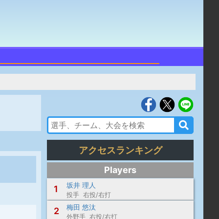
アクセスランキング
Players
坂井 理人
1
投手 右投/右打
梅田 悠汰
2
外野手 右投/右打