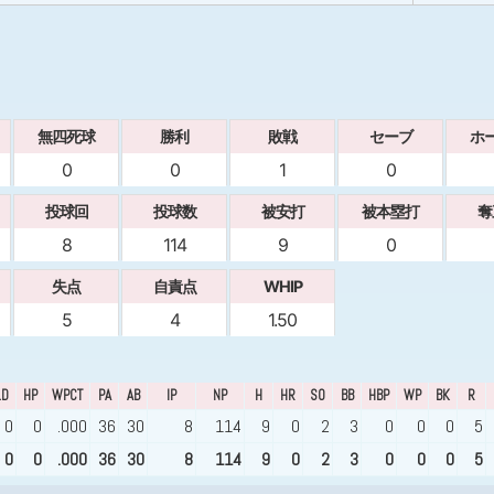
無四死球
勝利
敗戦
セーブ
ホ
0
0
1
0
投球回
投球数
被安打
被本塁打
奪
8
114
9
0
失点
自責点
WHIP
5
4
1.50
LD
HP
WPCT
PA
AB
IP
NP
H
HR
SO
BB
HBP
WP
BK
R
0
0
.000
36
30
8
114
9
0
2
3
0
0
0
5
0
0
.000
36
30
8
114
9
0
2
3
0
0
0
5