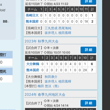
詳 細
◇開始 4/23 11:32
延長11回終了
es
チーム
1
2
3
4
5
6
7
8
9
10
11
計
old
長崎日大
0
1
0
0
0
0
0
0
0
0
0
1
熊本国府
0
0
0
0
1
0
0
0
0
0
1X
2
BB
【長崎日大】
三丸悠成
西尾海純
【熊本国府】
坂井理人
植田凰暉
2023年 秋季九州大会
【
試合終了
】
◇準々決勝
詳 細
◇開始 10/31 10:00
延長10回終了
塁打
チーム
1
2
3
4
5
6
7
8
9
10
計
0
大分舞鶴
0
1
0
0
0
0
4
0
0
1
6
熊本国府
0
2
0
2
0
0
1
0
0
2X
7
塁死
【大分舞鶴】
秋田康介
0
【熊本国府】
坂井理人
植田凰暉
[本塁打]
梅田 悠汰（熊）
2024年 春季九州地区大会
◇準々決勝
詳 細
【
試合終了
】
◇開始 4/24 14:14