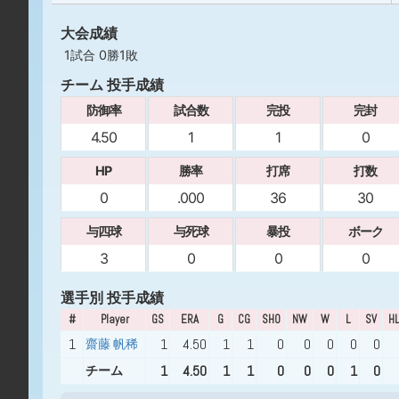
大会成績
1試合 0勝1敗
チーム 投手成績
防御率
試合数
完投
完封
4.50
1
1
0
HP
勝率
打席
打数
0
.000
36
30
与四球
与死球
暴投
ボーク
3
0
0
0
選手別 投手成績
#
Player
GS
ERA
G
CG
SHO
NW
W
L
SV
H
1
1
4.50
1
1
0
0
0
0
0
齋藤 帆稀
1
4.50
1
1
0
0
0
1
0
チーム