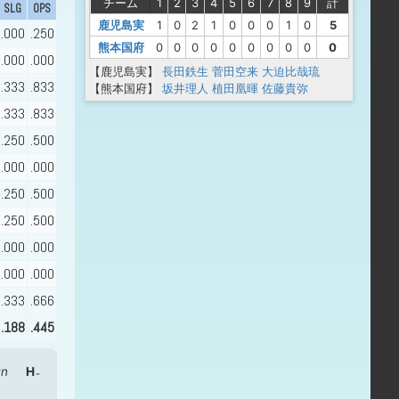
チーム
1
2
3
4
5
6
7
8
9
計
SLG
OPS
鹿児島実
1
0
2
1
0
0
0
1
0
5
.000
.250
熊本国府
0
0
0
0
0
0
0
0
0
0
.000
.000
【鹿児島実】
長田鉄生
菅田空来
大迫比哉琉
.333
.833
【熊本国府】
坂井理人
植田凰暉
佐藤貴弥
.333
.833
.250
.500
.000
.000
.250
.500
.250
.500
.000
.000
.000
.000
.333
.666
.188
.445
un
H