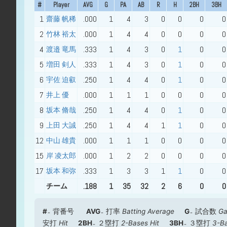
#
Player
AVG
G
PA
AB
R
H
2BH
3BH
1
.000
1
4
3
0
0
0
0
齋藤 帆稀
2
.000
1
4
4
0
0
0
0
竹林 裕太
4
.333
1
4
3
0
1
0
0
渡邉 竜馬
5
.333
1
4
3
0
1
0
0
増田 剣人
6
.250
1
4
4
0
1
0
0
宇佐 迫叡
7
.000
1
1
1
0
0
0
0
井上 優
8
.250
1
4
4
0
1
0
0
坂本 脩哉
9
.250
1
4
4
1
1
0
0
上田 大誠
12
.000
1
1
1
0
0
0
0
中山 雄貴
15
.000
1
2
2
0
0
0
0
岸 凌太郎
17
.333
1
3
3
1
1
0
0
坂本 和弥
.188
1
35
32
2
6
0
0
チーム
#
背番号
AVG
打率
Batting Average
G
試合数
G
安打
Hit
2BH
２塁打
2-Bases Hit
3BH
３塁打
3-Ba