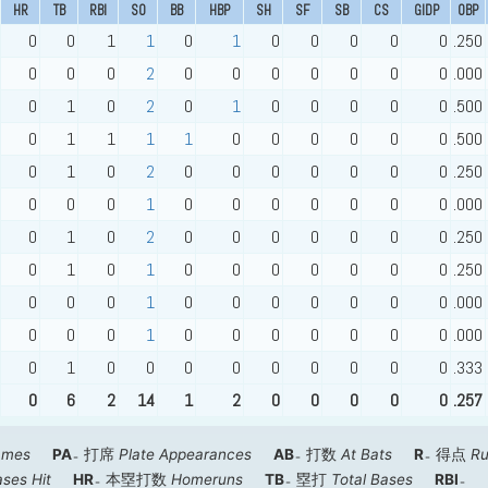
HR
TB
RBI
SO
BB
HBP
SH
SF
SB
CS
GIDP
OBP
0
0
1
1
0
1
0
0
0
0
0
.250
0
0
0
2
0
0
0
0
0
0
0
.000
0
1
0
2
0
1
0
0
0
0
0
.500
0
1
1
1
1
0
0
0
0
0
0
.500
0
1
0
2
0
0
0
0
0
0
0
.250
0
0
0
1
0
0
0
0
0
0
0
.000
0
1
0
2
0
0
0
0
0
0
0
.250
0
1
0
1
0
0
0
0
0
0
0
.250
0
0
0
1
0
0
0
0
0
0
0
.000
0
0
0
1
0
0
0
0
0
0
0
.000
0
1
0
0
0
0
0
0
0
0
0
.333
0
6
2
14
1
2
0
0
0
0
0
.257
ames
PA
打席
Plate Appearances
AB
打数
At Bats
R
得点
R
ses Hit
HR
本塁打数
Homeruns
TB
塁打
Total Bases
RBI