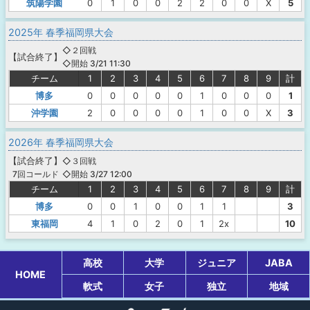
筑陽学園
0
1
0
0
2
2
0
0
X
5
2025年 春季福岡県大会
◇２回戦
【
試合終了
】
◇開始 3/21 11:30
チーム
1
2
3
4
5
6
7
8
9
計
博多
0
0
0
0
0
1
0
0
0
1
沖学園
2
0
0
0
0
1
0
0
X
3
2026年 春季福岡県大会
【
試合終了
】
◇３回戦
◇開始 3/27 12:00
7回コールド
チーム
1
2
3
4
5
6
7
8
9
計
博多
0
0
1
0
0
1
1
3
東福岡
4
1
0
2
0
1
2x
10
高校
大学
ジュニア
JABA
HOME
軟式
女子
独立
地域