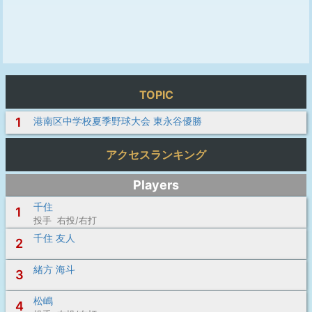
TOPIC
1
港南区中学校夏季野球大会 東永谷優勝
アクセスランキング
Players
千住
1
投手 右投/右打
千住 友人
2
緒方 海斗
3
松嶋
4