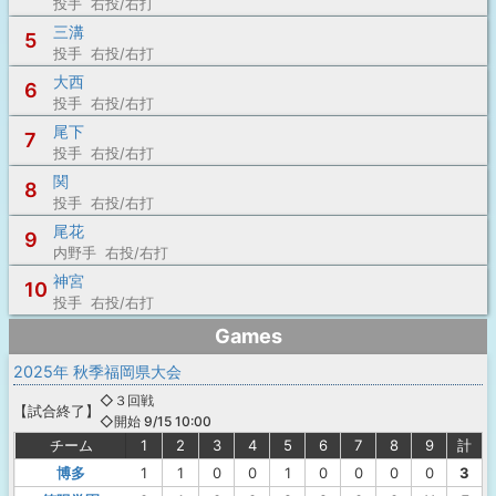
投手 右投/右打
三溝
5
投手 右投/右打
大西
6
投手 右投/右打
尾下
7
投手 右投/右打
関
8
投手 右投/右打
尾花
9
内野手 右投/右打
神宮
10
投手 右投/右打
Games
2025年 秋季福岡県大会
◇３回戦
【
試合終了
】
◇開始 9/15 10:00
チーム
1
2
3
4
5
6
7
8
9
計
博多
1
1
0
0
1
0
0
0
0
3