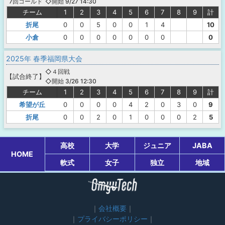
◇開始 9/27 14:30
7回コールド
チーム
1
2
3
4
5
6
7
8
9
計
折尾
0
0
5
0
0
1
4
10
小倉
0
0
0
0
0
0
0
0
2025年 春季福岡県大会
◇４回戦
【
試合終了
】
◇開始 3/26 12:30
チーム
1
2
3
4
5
6
7
8
9
計
希望が丘
0
0
0
0
4
2
0
3
0
9
折尾
0
0
2
0
1
0
0
0
2
5
高校
大学
ジュニア
JABA
HOME
軟式
女子
独立
地域
会社概要
プライバシーポリシー