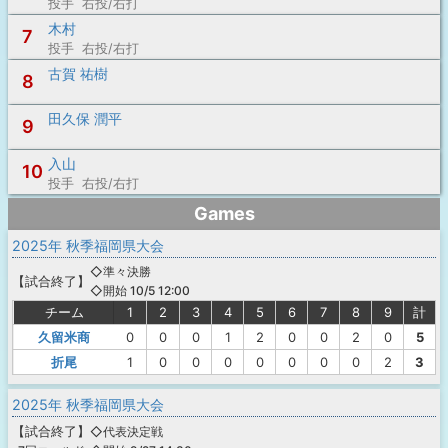
投手 右投/右打
木村
7
投手 右投/右打
古賀 祐樹
8
田久保 潤平
9
入山
10
投手 右投/右打
Games
2025年 秋季福岡県大会
◇準々決勝
【
試合終了
】
◇開始 10/5 12:00
チーム
1
2
3
4
5
6
7
8
9
計
久留米商
0
0
0
1
2
0
0
2
0
5
折尾
1
0
0
0
0
0
0
0
2
3
2025年 秋季福岡県大会
【
試合終了
】
◇代表決定戦