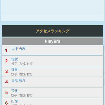
アクセスランキング
Players
大坪 勇志
1
古賀
2
投手 右投/右打
寺田
3
投手 右投/右打
長尾 翔真
4
荒牧
5
投手 右投/右打
田窪
6