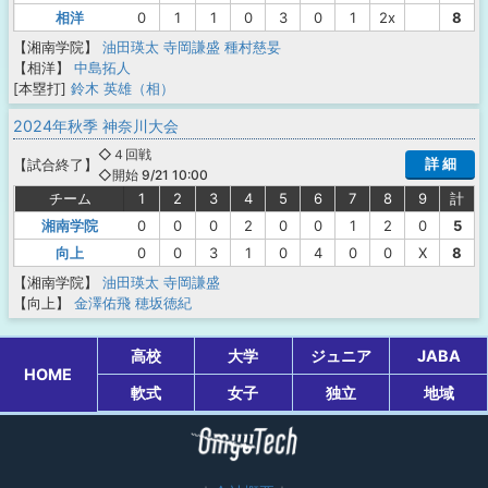
相洋
0
1
1
0
3
0
1
2x
8
【湘南学院】
油田瑛太
寺岡謙盛
種村慈妟
【相洋】
中島拓人
[本塁打]
鈴木 英雄（相）
2024年秋季 神奈川大会
◇４回戦
詳 細
【
試合終了
】
◇開始 9/21 10:00
チーム
1
2
3
4
5
6
7
8
9
計
湘南学院
0
0
0
2
0
0
1
2
0
5
向上
0
0
3
1
0
4
0
0
X
8
【湘南学院】
油田瑛太
寺岡謙盛
【向上】
金澤佑飛
穂坂徳紀
高校
大学
ジュニア
JABA
HOME
軟式
女子
独立
地域