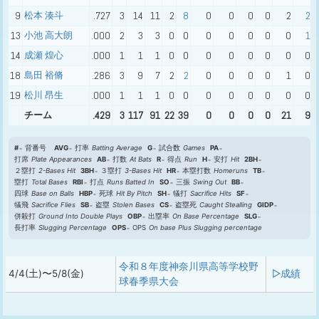
9
松本 湊斗
.727
3
14
11
2
8
0
0
0
0
2
2
13
小池 高大朗
.000
2
3
3
0
0
0
0
0
0
0
1
14
成瀬 煌心
.000
1
1
1
0
0
0
0
0
0
0
0
18
島田 裕脩
.286
3
9
7
2
2
0
0
0
0
1
0
19
松川 昂生
.000
1
1
1
0
0
0
0
0
0
0
0
チーム
.429
3
117
91
22
39
0
0
0
0
21
9
#
背番号
AVG
打率
Batting Average
G
試合数
Games
PA
打席
Plate Appearances
AB
打数
At Bats
R
得点
Run
H
安打
Hit
2BH
２塁打
2-Bases Hit
3BH
３塁打
3-Bases Hit
HR
本塁打数
Homeruns
TB
塁打
Total Bases
RBI
打点
Runs Batted In
SO
三振
Swing Out
BB
四球
Base on Balls
HBP
死球
Hit By Pitch
SH
犠打
Sacrifice Hits
SF
犠飛
Sacrifice Flies
SB
盗塁
Stolen Bases
CS
盗塁死
Caught Stealling
GIDP
併殺打
Ground Into Double Plays
OBP
出塁率
On Base Percentage
SLG
長打率
Slugging Percentage
OPS
OPS
On base Plus Slugging percentage
令和８年度神奈川県高等学校野
4/4(土)〜5/8(金)
▷成績
球春季県大会