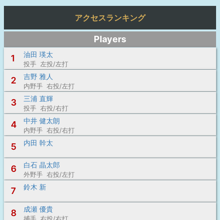
アクセスランキング
Players
油田 瑛太
1
投手 左投/左打
吉野 雅人
2
内野手 右投/左打
三浦 直輝
3
投手 右投/右打
中井 健太朗
4
内野手 右投/右打
内田 幹太
5
白石 晶太郎
6
外野手 右投/左打
鈴木 新
7
成瀬 優貴
8
捕手 右投/右打