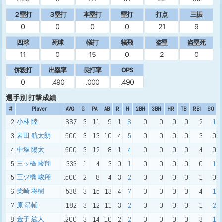
２塁打
３塁打
本塁打
塁打
打点
三振
0
0
0
0
21
9
四球
死球
犠打
犠飛
盗塁
盗塁死
11
0
15
0
2
0
併殺打
出塁率
長打率
OPS
0
.490
.000
.490
選手別 打撃成績
#
Player
AVG
G
PA
AB
R
H
2BH
3BH
HR
TB
RBI
SO
2
小林 陸
.667
3
11
9
1
6
0
0
0
0
2
1
3
岩田 航太朗
.500
3
13
10
4
5
0
0
0
0
3
0
4
中塚 陽太
.500
3
12
8
1
4
0
0
0
0
4
0
5
三ッ橋 峻翔
.333
1
4
3
0
1
0
0
0
0
0
1
5
三ツ橋 峻翔
.500
2
8
4
3
2
0
0
0
0
1
0
6
柴崎 将樹
.538
3
15
13
4
7
0
0
0
0
4
1
7
原 昂輔
.182
3
12
11
3
2
0
0
0
0
1
2
8
金子 紘人
.200
3
14
10
2
2
0
0
0
0
3
1