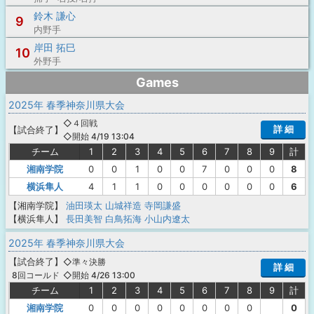
鈴木 謙心
9
内野手
岸田 拓巳
10
外野手
Games
2025年 春季神奈川県大会
◇４回戦
詳 細
【
試合終了
】
◇開始 4/19 13:04
チーム
1
2
3
4
5
6
7
8
9
計
湘南学院
0
0
1
0
0
7
0
0
0
8
横浜隼人
4
1
1
0
0
0
0
0
0
6
【湘南学院】
油田瑛太
山城祥造
寺岡謙盛
【横浜隼人】
長田美智
白鳥拓海
小山内遼太
2025年 春季神奈川県大会
【
試合終了
】
◇準々決勝
詳 細
◇開始 4/26 13:00
8回コールド
チーム
1
2
3
4
5
6
7
8
9
計
湘南学院
0
0
0
0
0
0
0
0
0