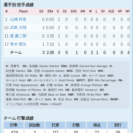
選手別 投手成績
#
Player
GS
ERA
G
CG
SHO
NW
W
L
SV
HLD
HP
WPC
1
山城 祥造
0
0.00
1
0
0
0
0
0
0
0
0
.00
10
武島 大翔
2
0.00
2
0
0
0
0
0
0
0
0
.00
11
森 慶二朗
0
2.25
2
0
0
0
0
0
0
0
0
.00
17
青木 慣汰
1
7.20
1
0
0
0
0
0
0
0
0
.00
チーム
3
2.05
3
0
1
0
2
1
0
0
0
.66
#
背番号
GS
先発数
Games Started
ERA
防御率
Earned Run Average
G
試合数
Games
CG
完投
Complete Games
SHO
完封
Shot Outs
NW
無四死球試合
No Walks
W
勝利
Win
L
敗戦
Losses
SV
セーブ
Save
HLD
ホールド
Hold
HP
ホールドポイント
Hold Points
WPCT
勝率
Win Percentage
PA
打席
Plate Appearances
AB
打数
At Bats
IP
投球回
Innings Pitched
NP
投球数
Number of Pitches
H
被安打
Hits
HR
被本塁打
Homerun
SO
奪三振
Strikeouts
BB
与四球
Base on Balls
HBP
与死球
Hit By Pitch
WP
暴投
Wild Pitch
BK
ボーク
Balks
R
失点
Runs
ER
自責点
Earned Runs
WHIP
イニングあたりの許出塁
(Walks + Hits)/IP
チーム 打撃成績
打率
試合数
打席
打数
得点
安打
.429
3
117
91
22
39