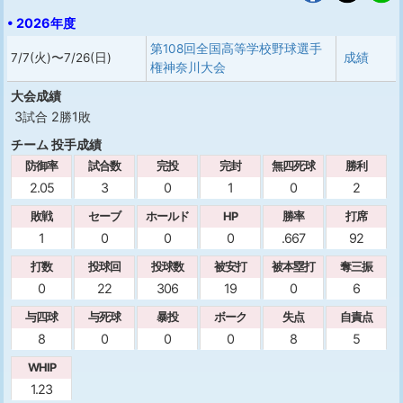
• 2026年度
第108回全国高等学校野球選手
7/7(火)〜7/26(日)
成績
権神奈川大会
大会成績
3試合 2勝1敗
チーム 投手成績
防御率
試合数
完投
完封
無四死球
勝利
2.05
3
0
1
0
2
敗戦
セーブ
ホールド
HP
勝率
打席
1
0
0
0
.667
92
打数
投球回
投球数
被安打
被本塁打
奪三振
0
22
306
19
0
6
与四球
与死球
暴投
ボーク
失点
自責点
8
0
0
0
8
5
WHIP
1.23