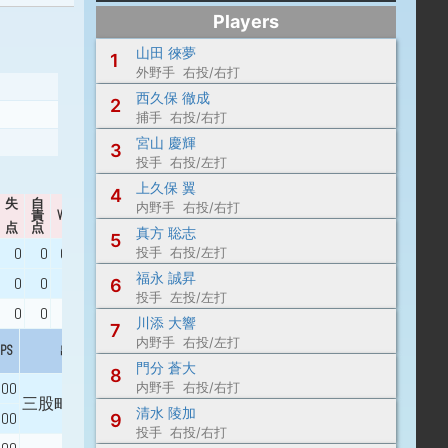
Players
山田 徠夢
1
外野手 右投/右打
西久保 徹成
2
捕手 右投/右打
宮山 慶輝
3
投手 右投/左打
上久保 翼
4
失
自
内野手 右投/右打
責
WHIP
出身校
点
点
真方 聡志
5
0
0
0.00
投手 右投/左打
都城市立妻ヶ丘中学校
福永 誠昇
0
0
---
6
投手 左投/左打
0
0
---
日向学院中学校
川添 大響
7
内野手 右投/左打
PS
出身校
門分 蒼大
8
000
内野手 右投/右打
三股町立三股中学校
清水 陵加
000
9
投手 右投/右打