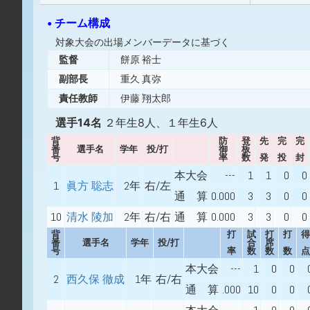
• チーム構成
対象大会の出場メンバーデータに基づく
監督
餅原 裕士
副部長
重久 真弥
責任教師
伊藤 翔太郎
選手14名
２年生8人、１年生6人
背
防
登
先
完
完
番
選手名
学年
投/打
御
板
号
率
数
発
投
封
本大会
---
1
1
0
0
1
眞方 聡志
2年
右/左
通 算
0.000
3
3
0
0
10
清水 陵加
2年
右/右
通 算
0.000
3
3
0
0
背
打
試
打
打
得
番
選手名
学年
投/打
合
席
号
率
数
数
数
点
本大会
---
1
0
0
2
西久保 徹成
1年
右/右
通 算
.000
10
0
0