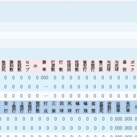
無
勝
敗
セ
勝
打
打
投
投
被
本
奪
与
与
暴
ボ
四
利
戦
ー
ホ
席
球
球
安
塁
三
四
死
ー
死
数
数
ブ
率
数
数
回
数
打
打
振
球
球
投
ク
0
0
0
0
0
.000
0
0
0
0
0
0
0
0
0
0
0
0
0
0
0
0
---
0
0
0
0
0
0
0
0
0
0
0
0
0
0
0
0
---
0
0
0
0
0
0
0
0
0
0
0
安
２
３
本
塁
打
三
四
死
犠
犠
盗
盗
併
出
長
塁
塁
塁
打
塁
殺
塁
打
O
打
打
打
打
数
点
振
球
球
打
飛
塁
死
打
率
率
0
0
0
0
0
0
0
0
0
0
0
0
0
0
0
.000
.000
.
0
0
0
0
0
0
0
0
0
0
0
0
0
0
0
.000
.000
.