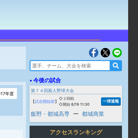
• 今後の試合
第７４回新人野球大会
017年度
◇２回戦
一球速報
【
試合開始前
】
◇開始 8/19 11:30
飯野・都城高専
ー
都城商業
アクセスランキング