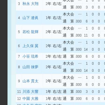
本大会
---
1
0
0
3
秋永 大翔
2年
右/右
通 算
.000
3
0
0
本大会
---
1
0
0
4
山下 遼眞
1年
右/左
通 算
.000
6
0
0
本大会
---
1
0
0
5
若松 龍輝
2年
右/左
通 算
.000
11
0
0
本大会
---
1
0
0
6
上久保 翼
2年
右/右
通 算
.000
14
0
0
7
小笹 琉希
2年
右/右
通 算
.000
6
0
0
本大会
---
1
0
0
8
山田 徠夢
2年
右/右
通 算
.000
14
0
0
本大会
---
1
0
0
9
山本 貫太
2年
右/右
通 算
.000
6
0
0
11
川添 大響
1年
右/左
通 算
.000
3
0
0
12
中園 大雅
1年
右/右
通 算
.000
6
0
0