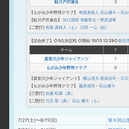
鮭川戸沢連合
3
【もがみ少年野球クラブ】
有路真桜人
石山優斗
-
石山
【鮭川戸沢連合】
矢口奨梧
津藤芽太
-
野尻源希
[二塁打]
有路 真桜人（も）
川田 一心（鮭）
【
試合終了
】◇3位決定戦
◇開始 10/13 12:29◇
新庄
チーム
1
真室川少年ジャイアンツ
1
もがみ少年野球クラブ
0
【真室川少年ジャイアンツ】
横山滉大
黒坂佳司
-
川又
【もがみ少年野球クラブ】
藤原成羽
-
石山優斗
[三塁打]
佐藤 旺羅（真）
[二塁打]
川又 聖（真）
石山 優斗（も）
7/27(土)〜8/11(日)