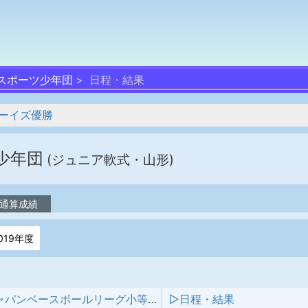
スポーツ少年団
日程・結果
ーイズ優勝
少年団
(ジュニア軟式・山形)
通算成績
019年度
オールジャパンベースボールリーグ小等部2024全国大会
▷日程・結果