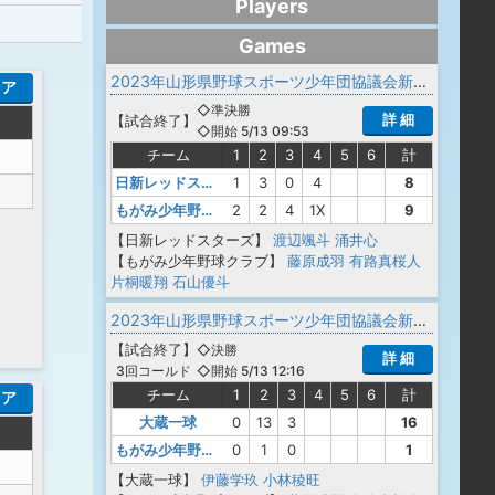
Players
Games
2023年山形県野球スポーツ少年団協議会新庄最上支部春季交流大会
コア
◇準決勝
詳 細
【
試合終了
】
◇開始 5/13 09:53
チーム
1
2
3
4
5
6
計
日新レッドスターズ
1
3
0
4
8
もがみ少年野球クラブ
2
2
4
1X
9
【日新レッドスターズ】
渡辺颯斗
涌井心
【もがみ少年野球クラブ】
藤原成羽
有路真桜人
片桐暖翔
石山優斗
2023年山形県野球スポーツ少年団協議会新庄最上支部春季交流大会
【
試合終了
】
◇決勝
詳 細
◇開始 5/13 12:16
3回コールド
チーム
1
2
3
4
5
6
計
コア
大蔵一球
0
13
3
16
もがみ少年野球クラブ
0
1
0
1
【大蔵一球】
伊藤学玖
小林稜旺