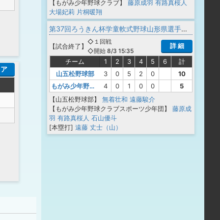
【もがみ少年野球クラブ】
藤原成羽
有路真桜人
大場妃莉
片桐暖翔
第37回ろうきん杯学童軟式野球山形県選手権大会
◇１回戦
詳 細
【
試合終了
】
◇開始 8/3 15:35
チーム
1
2
3
4
5
6
計
コア
山五松野球部
3
0
5
2
0
10
もがみ少年野球クラブスポーツ少年団
4
0
1
0
0
5
【山五松野球部】
無着壮和
遠藤駿介
【もがみ少年野球クラブスポーツ少年団】
藤原成
羽
有路真桜人
石山優斗
[本塁打]
遠藤 丈士（山）