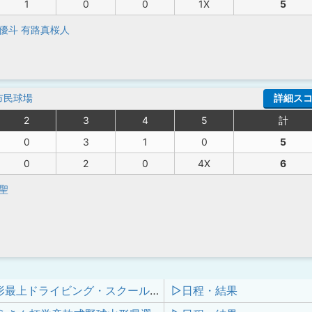
1
0
0
1X
5
優斗
有路真桜人
市民球場
詳細ス
2
3
4
5
計
0
3
1
0
5
0
2
0
4X
6
聖
第８回山形最上ドライビング・スクール杯学童軟式野球大会／2024年山形県野球スポーツ少年団協議会新庄最上支部夏季交流大会
▷日程・結果