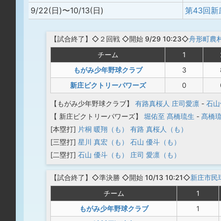
9/22(日)〜10/13(日)
【
試合終了
】◇２回戦
◇開始 9/29 10:23◇
舟形町農
チーム
1
もがみ少年野球クラブ
3
新庄ビクトリーパワーズ
0
【もがみ少年野球クラブ】
有路真桜人
庄司愛凛
-
石山
【 新庄ビクトリーパワーズ】
堀佑至
髙橋琉生
-
髙橋
[本塁打]
片桐 暖翔（も）
有路 真桜人（も）
[三塁打]
星川 真宏（も）
石山 優斗（も）
[二塁打]
石山 優斗（も）
庄司 愛凛（も）
【
試合終了
】◇準決勝
◇開始 10/13 10:21◇
新庄市民
チーム
1
もがみ少年野球クラブ
1