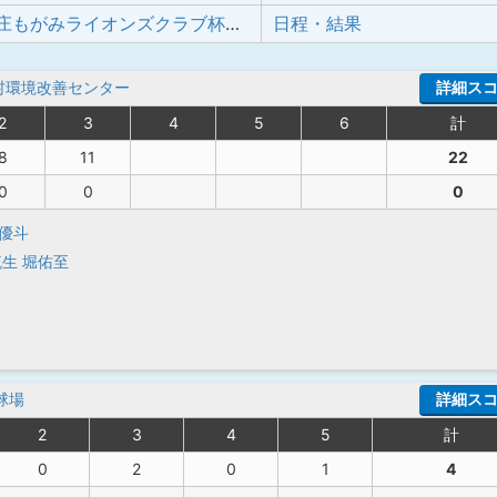
第43回新庄もがみライオンズクラブ杯少年野球大会
日程・結果
村環境改善センター
詳細ス
2
3
4
5
6
計
8
11
22
0
0
0
優斗
琉生
堀佑至
球場
詳細ス
2
3
4
5
計
0
2
0
1
4