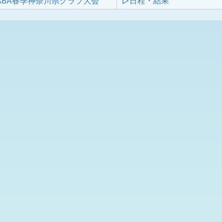
JABA春季神奈川県クラブ大会
▷日程・結果