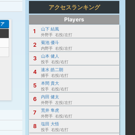
アクセスランキング
Players
コア
山下 結風
1
外野手 右投/左打
菊池 優斗
2
内野手 右投/左打
山本 健人
3
投手 右投/右打
速水 皓二朗
4
捕手 右投/右打
本間 貴大
5
投手 右投/右打
内田 健太
6
外野手 左投/左打
荒井 隼虎
7
外野手 右投/右打
塩田 大悟
8
投手 右投/右打