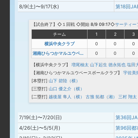
8/9(土)〜9/17(水)
【
試合終了
】◇１回戦
◇開始 8/9 09:17◇
サーティー
チーム
1
2
3
横浜中央クラブ
0
0
0
湘南ひらつかマルユウベースボールクラブ
0
0
0
【横浜中央クラブ】
増尾柚太
山下起生
徳永拓也
塩田
【湘南ひらつかマルユウベースボールクラブ】
宇佐美
[本塁打]
山下 碧陸（横）
[三塁打]
山口 優之介（横）
[二塁打]
越後屋 隼人（横）
古籏 拓都（湘）
三村 翔太
7/19(土)〜7/20(日)
4/26(土)〜5/5(月)