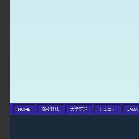
HOME
高校
野球
大学
野球
ジュニア
JABA