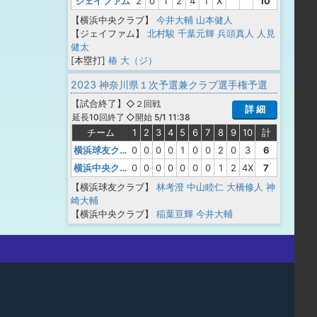
ジェイファム
2
0
1
2
4
1
X
10
【横浜中央クラブ】
今井大輔
山本健人
【ジェイファム】
北村駿
千葉元輝
兵頭真人
人見
健太
[本塁打]
椿 大（ジ）
2023 神奈川県１次予選兼クラブ選手権予選
【
試合終了
】
◇２回戦
詳 細
◇開始 5/1 11:38
延長10回終了
チーム
1
2
3
4
5
6
7
8
9
10
計
横浜球友クラブ
0
0
0
0
1
0
0
2
0
3
6
横浜中央クラブ
0
0
0
0
0
0
0
1
2
4X
7
【横浜球友クラブ】
林考澄
中山睦仁
大橋修人
神
崎大輔
【横浜中央クラブ】
稲葉亘輝
今井大輔