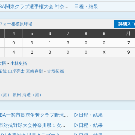
第18回JABA関東クラブ選手権大会 神奈川県予選
日程・結果
フォー相模原球場
詳細ス
4
5
6
7
8
9
計
0
3
1
3
0
0
7
4
2
3
0
0
X
9
大悟
-
小林史拓
拓哉
山岸亮太
宮崎春樹
-
古籏拓都
（湘）
原田 海透（湘）
第36回JABA一関市長旗争奪クラブ野球大会
▷日程・結果
第96回都市対抗野球大会神奈川県１次予選 兼 第49回全日本クラブ選手権大会神奈川県予選
▷日程・結果