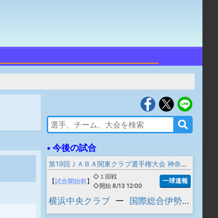
• 今後の試合
第19回ＪＡＢＡ関東クラブ選手権大会 神奈川県予選
◇１回戦
一球速報
【
試合開始前
】
◇開始 8/13 12:00
横浜中央クラブ
ー
国際総合伊勢原クラブ