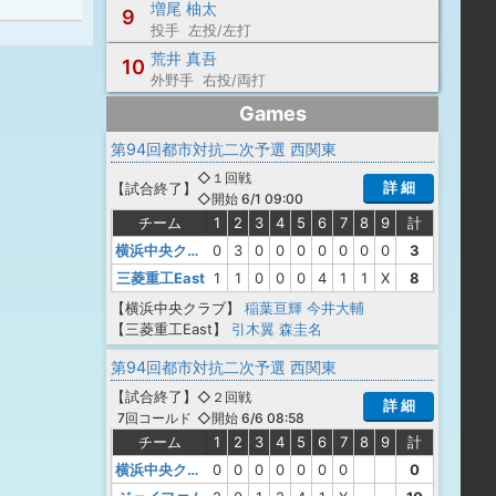
増尾 柚太
9
投手 左投/左打
荒井 真吾
10
外野手 右投/両打
Games
第94回都市対抗二次予選 西関東
◇１回戦
詳 細
【
試合終了
】
◇開始 6/1 09:00
チーム
1
2
3
4
5
6
7
8
9
計
横浜中央クラブ
0
3
0
0
0
0
0
0
0
3
三菱重工East
1
1
0
0
0
4
1
1
X
8
【横浜中央クラブ】
稲葉亘輝
今井大輔
【三菱重工East】
引木翼
森圭名
第94回都市対抗二次予選 西関東
【
試合終了
】
◇２回戦
詳 細
◇開始 6/6 08:58
7回コールド
チーム
1
2
3
4
5
6
7
8
9
計
横浜中央クラブ
0
0
0
0
0
0
0
0