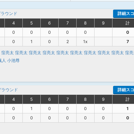
グラウンド
詳細ス
4
5
6
7
8
9
計
0
0
0
0
0
0
0
1
0
2
1x
7
窪亮太
窪亮太
窪亮太
窪亮太
窪亮太
窪亮太
窪亮太
窪亮太
窪亮太
窪亮
颯人
小池尊
グラウンド
詳細ス
4
5
6
7
8
9
計
0
1
0
0
0
0
1
0
0
0
0
0
0
0