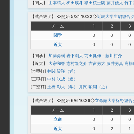
【関大】
山本晴大
桝田瑛斗
磯田桜士朗
藤井優太
竹中
【
試合終了
】
◇開始 5/31 10:22◇
近畿大学生駒総合
チーム
1
2
3
関学
0
0
0
近大
0
0
0
【関学】
加藤勇樹
岩下剛大
前田健伸
-
藤川裕介
【近大】
大宗和響
志村隆之介
吉留勇太
藤井勇真
高橋
[本塁打]
井関 駿翔（近）
[三塁打]
中村 咲成（近）
[二塁打]
土橋 彰大（学）
井関 駿翔（近）
【
試合終了
】
◇開始 6/6 10:26◇
立命館大学柊野総合
チーム
1
2
3
立命
0
0
0
近大
0
2
1