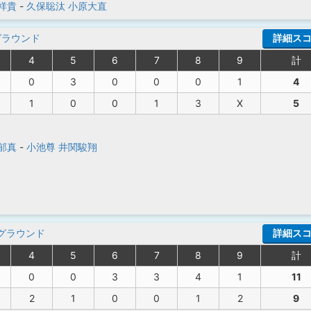
祥貴
-
久保聡汰
小原大直
グラウンド
詳細ス
4
5
6
7
8
9
計
0
3
0
0
0
1
4
1
0
0
1
3
X
5
郁真
-
小池尊
井関駿翔
グラウンド
詳細ス
4
5
6
7
8
9
計
0
0
3
3
4
1
11
2
1
0
0
1
2
9