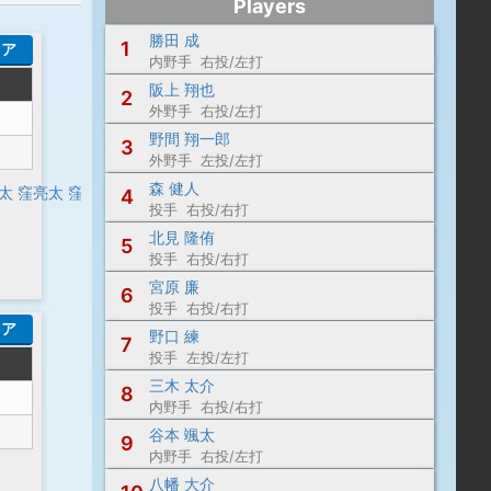
Players
勝田 成
1
コア
内野手 右投/左打
阪上 翔也
2
外野手 右投/左打
野間 翔一郎
3
外野手 左投/左打
森 健人
太
窪亮太
窪亮太
蓮香尚史
-
絹川浩史
4
投手 右投/右打
北見 隆侑
5
投手 右投/右打
宮原 廉
6
投手 右投/右打
コア
野口 練
7
投手 左投/左打
三木 太介
8
内野手 右投/右打
谷本 颯太
9
内野手 右投/左打
八幡 大介