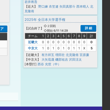
岩井将吾
【近大】
野口練
衣笠遼
矢田真那斗
西本晴人
北
見隆侑
2025年 全日本大学選手権
◇２回戦
詳 細
【
試合終了
】
コア
◇開始 6/11 14:29
チーム
1
2
3
4
5
6
7
8
9
計
近畿大
0
0
0
0
0
0
0
0
0
0
中京大
1
0
1
0
1
0
1
1
X
5
【近畿大】
有方祥互
増田壮
北見隆侑
宮原廉
【中京大】
大矢琉晟
磯部祐吉
沢田涼太
[本塁打]
西谷 光世（中）