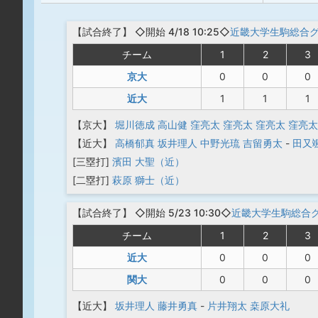
【
試合終了
】
◇開始 4/18 10:25◇
近畿大学生駒総合
チーム
1
2
3
京大
0
0
0
近大
1
1
1
【京大】
堀川徳成
高山健
窪亮太
窪亮太
窪亮太
窪亮太
【近大】
高橋郁真
坂井理人
中野光琉
吉留勇太
-
田又
[三塁打]
濱田 大聖（近）
[二塁打]
萩原 獅士（近）
【
試合終了
】
◇開始 5/23 10:30◇
近畿大学生駒総合
チーム
1
2
3
近大
0
0
0
関大
0
0
0
【近大】
坂井理人
藤井勇真
-
片井翔太
桒原大礼