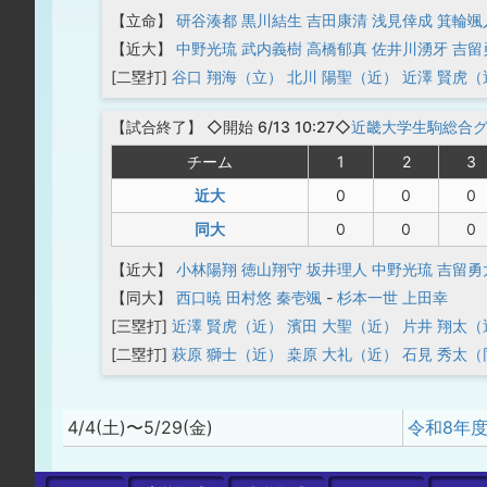
【立命】
研谷湊都
黒川結生
吉田康清
浅見倖成
箕輪颯
【近大】
中野光琉
武内義樹
高橋郁真
佐井川湧牙
吉留
[二塁打]
谷口 翔海（立）
北川 陽聖（近）
近澤 賢虎（
【
試合終了
】
◇開始 6/13 10:27◇
近畿大学生駒総合
チーム
1
2
3
近大
0
0
0
同大
0
0
0
【近大】
小林陽翔
徳山翔守
坂井理人
中野光琉
吉留勇
【同大】
西口暁
田村悠
秦壱颯
-
杉本一世
上田幸
[三塁打]
近澤 賢虎（近）
濱田 大聖（近）
片井 翔太（
[二塁打]
萩原 獅士（近）
桒原 大礼（近）
石見 秀太（
4/4(土)〜5/29(金)