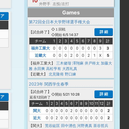
10
外野手 左投/左打
Games
コア
第72回全日本大学野球選手権大会
◇１回戦
詳 細
【
試合終了
】
◇開始 6/5 14:37
チーム
1
2
3
4
5
6
7
8
9
計
福井工業大
0
0
0
0
0
0
0
0
3
3
近畿大
0
0
0
2
0
0
2
1
X
5
【福井工業大】
三木健瑠
澤翔麻
井戸柊太
加藤大
雅
永田爽
高松亨有
大西礼真
【近畿大】
北見隆侑
野口練
2023年 関西学生春季
【
試合終了
】
詳 細
◇開始 5/21 10:28
コア
延長12回終了
チーム
1
2
3
4
5
6
7
8
9
10
11
12
計
関大
0
0
0
0
0
2
0
0
0
0
0
0
2
近大
0
0
2
0
0
0
0
0
0
0
0
0
2
【関大】
荒谷紘匡
田中湧也
河野勇真
茶谷哲兵