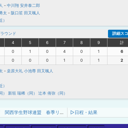
人
-
中川翔
安井泰二郎
勇太
-
阪口笙
田又颯人
近）
グラウンド
詳細ス
4
5
6
7
8
9
計
0
1
0
4
0
1
6
0
0
0
1
0
1
2
太
-
桒原大礼
小池尊
田又颯人
近）
同）
新垣 瑞稀（同）
辻本 侑弥（同）
令和8年度 関西学生野球連盟 春季リーグ戦
▷日程・結果