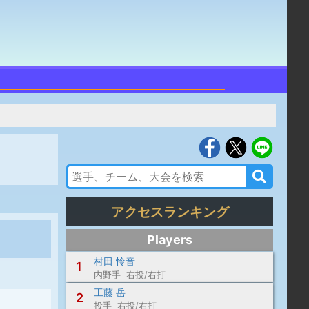
アクセスランキング
Players
村田 怜音
1
内野手 右投/右打
工藤 岳
2
投手 右投/右打