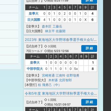
詳 細
【
試合終了
】
◇開始 5/25 11:59
チーム
1
2
3
4
5
6
7
8
9
計
皇學大
0
0
1
0
2
0
0
1
0
4
日大国際
4
1
0
0
0
0
1
0
X
6
【皇學大】
森本匠
工藤岳
【日大国際】
林京平
佐藤開
2023年 東海地区大学野球春季選手権大会5/23
【
試合終了
】
◇３回戦
詳 細
◇開始 5/23 12:56
7回コールド
チーム
1
2
3
4
5
6
7
8
9
計
皇學大
1
0
0
0
0
0
0
1
中部学院大
0
1
1
0
1
0
5x
8
【皇學大】
宮崎将通
江南怜
佐野瑠勇
【中部学院大】
木村蒼
北田智郎
[本塁打]
桂 飛勇己（中）
令和5年度 東海地区大学野球秋季選手権大会 兼 第19回東海•北陸•愛知三連盟王座代表決定戦
◇１回戦
詳 細
【
試合終了
】
◇開始 10/21 09:57
チーム
1
2
3
4
5
6
7
8
9
計