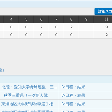
詳細ス
4
5
6
7
8
9
計
0
0
7
0
2
9
0
0
0
0
0
2
皇）
東海地区・北陸・愛知大学野球連盟 三連盟 王座決定戦
▷日程・結果
年度 秋季三重県リーグ新人戦
▷日程・結果
令和7年度 東海地区大学野球秋季選手権大会 兼 第21回東海地区•北陸•愛知三連盟王座代表決定戦
▷日程・結果