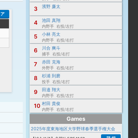
濱野 廉太
3
コア
池田 真翔
4
内野手 右投/左打
小林 亮太
5
内野手 右投/右打
川合 爽斗
6
捕手 右投/右打
赤田 克海
7
外野手 右投/右打
杉浦 到磨
8
投手 右投/右打
田邉 翔大
9
内野手 右投/左打
村田 貴俊
10
内野手 右投/右打
Games
2025年度東海地区大学野球春季選手権大会