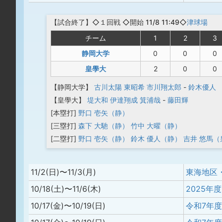
【
試合終了
】◇１回戦
◇開始 11/8 11:49◇
津球場
チーム
1
2
3
静岡大学
0
0
0
皇學大
2
0
0
【静岡大学】
古川太陽
東昭希
市川翔太郎
-
鈴木優人
【皇學大】
堤大和
伊達翔成
箕浦哉
-
藤田輝
[本塁打]
野口 壱矢（静）
[三塁打]
森下 大馳（静）
竹中 大曜（静）
[二塁打]
野口 壱矢（静）
鈴木 優人（静）
吉井 悠馬（
11/2(日)〜11/3(月)
10/18(土)〜11/6(木)
2025
10/17(金)〜10/19(日)