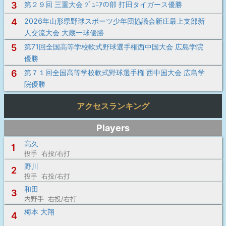
3
第２９回 三重大会 ｼﾞｭﾆｱの部 打田タイガース優勝
4
2026年山形県野球スポーツ少年団協議会新庄最上支部新
人交流大会 大蔵一球優勝
5
第71回全国高等学校軟式野球選手権西中国大会 広島学院
優勝
6
第７１回全国高等学校軟式野球選手権 西中国大会 広島学
院優勝
アクセスランキング
Players
高久
1
投手 右投/右打
野川
2
投手 右投/右打
和田
3
内野手 右投/右打
梅本 大翔
4