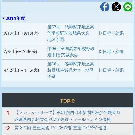
• 2014年度
第67回 秋季関東地区高
9/13(土)〜9/16(火)
等学校野球茨城県大会
▷日程・結果
地区予選
第96回全国高等学校野球
7/5(土)〜7/25(金)
▷日程・結果
選手権 茨城大会
第66回 春季関東地区高
4/12(土)〜4/15(火)
校野球茨城県大会 地区
▷日程・結果
予選
TOPIC
1
【フレッシュリーグ】第51回西日本新聞社杯少年硬式野
球夏季西九州大会2026 佐賀フィールドナイン優勝
2
第２９回 三重大会 ﾚｷﾞｭﾗｰの部 三重ｾﾞｯﾂﾔﾝｸﾞ優勝