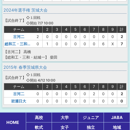
2024年選手権 茨城大会
◇１回戦
【
試合終了
】
◇開始 7/7 10:00
チーム
1
2
3
4
5
6
7
8
9
計
古河二
2
0
0
0
0
0
0
0
0
2
総和工・三和・結城一
0
1
0
0
0
0
0
6
X
7
【古河二】
高橋
【総和工・三和・結城一】
柴田
2015年 春季茨城県大会
◇１回戦
【
試合終了
】
◇開始 4/12 10:00
チーム
1
2
3
4
5
6
7
8
9
計
古河二
0
0
0
0
0
0
2
0
0
2
岩瀬日大
0
0
0
0
0
0
0
0
0
0
高校
大学
ジュニア
JABA
HOME
軟式
女子
独立
地域