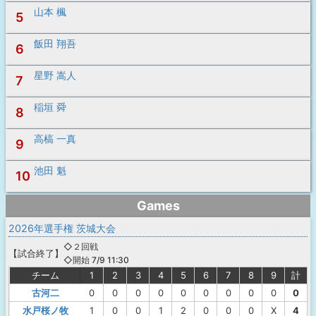
山本 楓
5
飯田 翔吾
6
星野 嵩人
7
稲垣 舜
8
高槁 一真
9
池田 魁
10
Games
2026年選手権 茨城大会
◇２回戦
【
試合終了
】
◇開始 7/9 11:30
チーム
1
2
3
4
5
6
7
8
9
計
古河二
0
0
0
0
0
0
0
0
0
0
水戸桜ノ牧
1
0
0
1
2
0
0
0
X
4