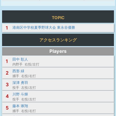
TOPIC
1
港南区中学校夏季野球大会 東永谷優勝
アクセスランキング
Players
田中 彰人
1
内野手 右投/左打
西形 緑
2
捕手 右投/右打
深津 勇羽
3
投手 左投/左打
川野 斗輝
4
投手 右投/左打
藤本 琢翔
5
捕手 右投/右打