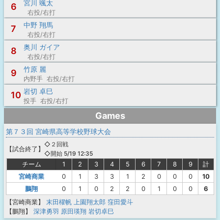
宮川 颯太
6
右投/右打
中野 翔馬
7
右投/右打
奥川 ガイア
8
右投/右打
竹原 麗
9
内野手 右投/右打
岩切 卓巳
10
投手 右投/右打
Games
第７３回 宮崎県高等学校野球大会
◇２回戦
【
試合終了
】
◇開始 5/19 12:35
チーム
1
2
3
4
5
6
7
8
9
計
宮崎商業
0
1
3
3
1
2
0
0
0
10
鵬翔
0
1
0
2
2
0
1
0
0
6
【宮崎商業】
末田櫂帆
上園翔太郎
窪田愛斗
【鵬翔】
深津勇羽
原田瑛翔
岩切卓巳