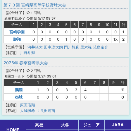
第７３回 宮崎県高等学校野球大会
【
試合終了
】
◇１回戦
◇開始 5/17 09:57
延長11回終了
チーム
1
2
3
4
5
6
7
8
9
10
11
計
宮崎学園
0
0
0
0
0
0
0
0
1
0
0
1
鵬翔
0
0
0
0
1
0
0
0
0
0
1X
2
【宮崎学園】
河井瑛大
田中琥大朗
門川想直
黒木禄
児島京介
【鵬翔】
川野斗輝
2026年 春季宮崎県大会
【
試合終了
】
◇２回戦
◇開始 3/24 09:01
6回コールド
チーム
1
2
3
4
5
6
7
8
9
計
鵬翔
1
0
0
3
3
4
11
都城
0
0
0
0
0
0
0
【鵬翔】
原田瑛翔
【都城】
大城颯希
世良田透宙
高校
大学
ジュニア
JABA
HOME