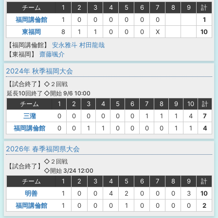
チーム
1
2
3
4
5
6
7
8
9
計
福岡講倫館
1
0
0
0
0
0
0
1
東福岡
8
1
1
0
0
0
X
10
【福岡講倫館】
安永雅斗
村田龍哉
【東福岡】
齋藤颯介
2024年 秋季福岡大会
【
試合終了
】
◇２回戦
◇開始 9/6 10:00
延長10回終了
チーム
1
2
3
4
5
6
7
8
9
10
計
三潴
0
0
0
0
0
0
1
1
1
4
7
福岡講倫館
0
0
1
1
0
0
0
0
1
1
4
2026年 春季福岡県大会
◇２回戦
【
試合終了
】
◇開始 3/24 12:00
チーム
1
2
3
4
5
6
7
8
9
計
明善
1
0
0
4
2
0
0
0
3
10
福岡講倫館
1
0
0
0
1
0
0
0
0
2