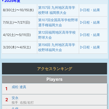
• 2025年度
第157回 九州地区高等学
8/30(土)〜10/15(水)
▷日程・結果
校野球 福岡県大会
第107回全国高等学校野球
7/5(土)〜7/27(日)
▷日程・結果
選手権福岡大会
第12回福岡地区高等学校
4/12(土)〜5/11(日)
▷日程・結果
野球大会
第156回 九州地区高等学
3/20(木)〜4/5(土)
▷日程・結果
校野球福岡大会
アクセスランキング
Players
成松 遼真
1
安永
2
投手 右投/右打
久保