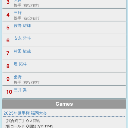
3
投手 右投/右打
三好
4
投手 右投/右打
佐野 雄輝
5
安永 雅斗
6
村田 龍哉
7
堤 拓斗
8
桑野
9
投手 右投/右打
三井 翼
10
Games
2025年選手権 福岡大会
【
試合終了
】
◇３回戦
◇開始 7/11 11:45
7回コールド