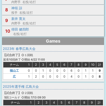
内野手 右投/右打
神垣 諒
8
投手 右投/左打
新井 寛太
9
内野手 右投/右打
得田 健四郎
10
右投/右打
Games
2023年 春季広島大会
【
試合終了
】
◇１回戦
◇開始 4/22 11:00
延長10回終了
チーム
1
2
3
4
5
6
7
8
9
10
計
福山工
0
0
1
0
0
0
6
0
1
1
9
広
1
2
0
0
0
0
4
0
1
0
8
2025年選手権 広島大会
【
試合終了
】
◇２回戦
◇開始 7/13 09:30
5回コールド
チーム
1
2
3
4
5
6
7
8
9
計