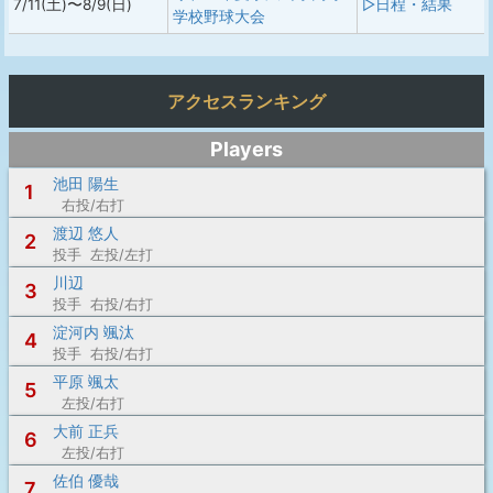
7/11(土)〜8/9(日)
▷日程・結果
学校野球大会
アクセスランキング
Players
池田 陽生
1
右投/右打
渡辺 悠人
2
投手 左投/左打
川辺
3
投手 右投/右打
淀河内 颯汰
4
投手 右投/右打
平原 颯太
5
左投/右打
大前 正兵
6
左投/右打
佐伯 優哉
7