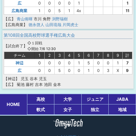
広
0
0
0
0
1
1
広島商業
1
0
5
1
4x
11
【広】
青山侑暉
市川
角野
渕野瑞樹
【広島商業】
徳永啓人
山田琉哉
片岡虎士
第108回全国高校野球選手権広島大会
◇１回戦
【
試合終了
】
◇開始 7/6 12:30
チーム
1
2
3
4
5
6
7
8
9
計
神辺
0
0
0
0
1
5
0
0
1
7
広
0
0
5
0
0
1
0
3
X
9
【神辺】
児玉
谷本
児玉
【広】
菊池
藤村
吉本
池田
金本
高校
大学
ジュニア
JABA
HOME
軟式
女子
独立
地域