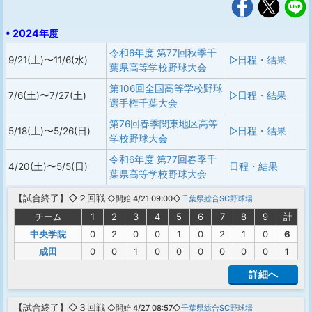
• 2024年度
令和6年度 第77回秋季千
9/21(土)〜11/6(水)
▷日程・結果
葉県高等学校野球大会
第106回全国高等学校野球
7/6(土)〜7/27(土)
▷日程・結果
選手権千葉大会
第76回春季関東地区高等
5/18(土)〜5/26(日)
▷日程・結果
学校野球大会
令和6年度 第77回春季千
4/20(土)〜5/5(日)
日程・結果
葉県高等学校野球大会
【
試合終了
】◇２回戦
◇開始 4/21 09:00◇
千葉県総合SC野球場
チーム
1
2
3
4
5
6
7
8
9
計
中央学院
0
2
0
0
1
0
2
1
0
6
成田
0
0
1
0
0
0
0
0
0
1
詳細へ
【
試合終了
】◇３回戦
◇開始 4/27 08:57◇
千葉県総合SC野球場