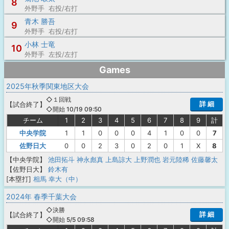
8
外野手 右投/右打
青木 勝吾
9
外野手 右投/右打
小林 士竜
10
外野手 左投/左打
Games
2025年秋季関東地区大会
◇１回戦
詳 細
【
試合終了
】
◇開始 10/19 09:50
チーム
1
2
3
4
5
6
7
8
9
計
中央学院
1
1
0
0
0
4
1
0
0
7
佐野日大
0
0
2
3
0
2
0
1
X
8
【中央学院】
池田拓斗
神永彪真
上島諒大
上野潤也
岩元陸稀
佐藤馨太
【佐野日大】
鈴木有
[本塁打]
相馬 幸大（中）
2024年 春季千葉大会
◇決勝
詳 細
【
試合終了
】
◇開始 5/5 09:58