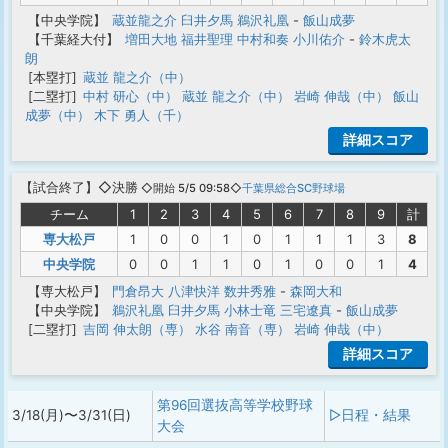
【中央学院】
蔵並龍之介
臼井夕馬
鵜沢礼凰
-
飯山成夢
【千葉経大付】
増田大地
福井聖理
中村和奏
小川佑介
-
鈴木虎太
朗
[本塁打]
蔵並 龍之介（中）
[二塁打]
中村 研心（中）
蔵並 龍之介（中）
岩崎 伸哉（中）
飯山
成夢（中）
木下 勇人（千）
詳細スコア
【
試合終了
】◇決勝
◇開始 5/5 09:58◇
千葉県総合SC野球場
チーム
1
2
3
4
5
6
7
8
9
計
専大松戸
1
0
0
1
0
1
1
1
3
8
中央学院
0
0
1
1
0
1
0
0
1
4
【専大松戸】
門倉昂大
八津快洋
数井秀雅
-
森岡大和
【中央学院】
鵜沢礼凰
臼井夕馬
小林士竜
三宅遼真
-
飯山成夢
[二塁打]
吉岡 伸太朗（専）
水谷 南音（専）
岩崎 伸哉（中）
詳細スコア
第96回選抜高等学校野球
3/18(月)〜3/31(日)
▷日程・結果
大会