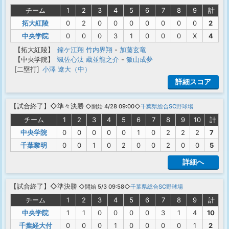
チーム
1
2
3
4
5
6
7
8
9
計
拓大紅陵
0
2
0
0
0
0
0
0
0
2
中央学院
0
0
0
3
1
0
0
0
X
4
【拓大紅陵】
鐘ケ江翔
竹内界翔
-
加藤玄竜
【中央学院】
颯佐心汰
蔵並龍之介
-
飯山成夢
[二塁打]
小澤 遼大（中）
詳細スコア
【
試合終了
】◇準々決勝
◇開始 4/28 09:00◇
千葉県総合SC野球場
チーム
1
2
3
4
5
6
7
8
9
10
計
中央学院
0
0
0
0
0
1
0
2
2
2
7
千葉黎明
0
0
1
0
2
0
0
2
0
0
5
詳細へ
【
試合終了
】◇準決勝
◇開始 5/3 09:58◇
千葉県総合SC野球場
チーム
1
2
3
4
5
6
7
8
9
計
中央学院
1
1
0
0
0
0
3
1
4
10
千葉経大付
0
0
0
1
0
0
0
0
1
2