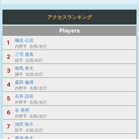
アクセスランキング
Players
颯佐 心汰
1
内野手 右投/右打
三宅 遼真
2
投手 右投/右打
相馬 幸大
3
捕手 右投/右打
森田 倫揮
4
内野手 右投/左打
石井 諒佑
5
外野手 右投/右打
谷 晃明
6
外野手 右投/右打
池田 拓斗
7
投手 左投/左打
菊池 敢太