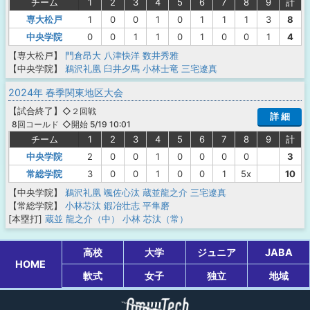
チーム
1
2
3
4
5
6
7
8
9
計
専大松戸
1
0
0
1
0
1
1
1
3
8
中央学院
0
0
1
1
0
1
0
0
1
4
【専大松戸】
門倉昂大
八津快洋
数井秀雅
【中央学院】
鵜沢礼凰
臼井夕馬
小林士竜
三宅遼真
2024年 春季関東地区大会
【
試合終了
】
◇２回戦
詳 細
◇開始 5/19 10:01
8回コールド
チーム
1
2
3
4
5
6
7
8
9
計
中央学院
2
0
0
1
0
0
0
0
3
常総学院
3
0
0
1
0
0
1
5x
10
【中央学院】
鵜沢礼凰
颯佐心汰
蔵並龍之介
三宅遼真
【常総学院】
小林芯汰
鍜冶壮志
平隼磨
[本塁打]
蔵並 龍之介（中）
小林 芯汰（常）
高校
大学
ジュニア
JABA
HOME
軟式
女子
独立
地域