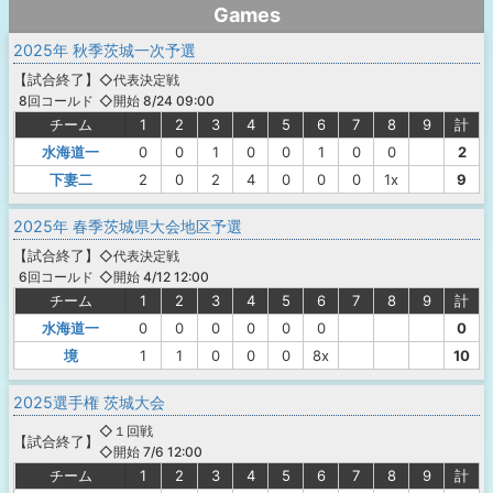
Games
2025年 秋季茨城一次予選
【
試合終了
】
◇代表決定戦
◇開始 8/24 09:00
8回コールド
チーム
1
2
3
4
5
6
7
8
9
計
水海道一
0
0
1
0
0
1
0
0
2
下妻二
2
0
2
4
0
0
0
1x
9
2025年 春季茨城県大会地区予選
【
試合終了
】
◇代表決定戦
◇開始 4/12 12:00
6回コールド
チーム
1
2
3
4
5
6
7
8
9
計
水海道一
0
0
0
0
0
0
0
境
1
1
0
0
0
8x
10
2025選手権 茨城大会
◇１回戦
【
試合終了
】
◇開始 7/6 12:00
チーム
1
2
3
4
5
6
7
8
9
計