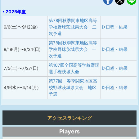
• 2025年度
第78回秋季関東地区高等
9/6(土)〜9/12(金)
学校野球茨城県大会 二
▷日程・結果
次予選
第78回秋季関東地区高等
8/18(月)〜8/24(日)
学校野球茨城県大会 一
▷日程・結果
次予選
第107回全国高等学校野球
7/5(土)〜7/27(日)
▷日程・結果
選手権茨城大会
第77回 春季関東地区高
4/9(水)〜4/14(月)
校野球茨城県大会 地区
▷日程・結果
予選
アクセスランキング
Players