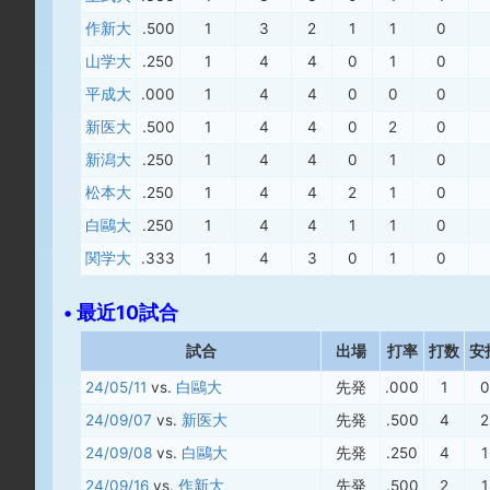
作新大
.500
1
3
2
1
1
0
山学大
.250
1
4
4
0
1
0
平成大
.000
1
4
4
0
0
0
新医大
.500
1
4
4
0
2
0
新潟大
.250
1
4
4
0
1
0
松本大
.250
1
4
4
2
1
0
白鷗大
.250
1
4
4
1
1
0
関学大
.333
1
4
3
0
1
0
• 最近10試合
試合
出場
打率
打数
安
24/05/11
vs.
白鷗大
先発
.000
1
0
24/09/07
vs.
新医大
先発
.500
4
2
24/09/08
vs.
白鷗大
先発
.250
4
1
24/09/16
vs.
作新大
先発
.500
2
1