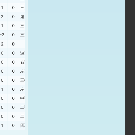
1
0
三失
、
三ゴ
、
右安
、
左飛
2
0
遊失
、
遊ゴ
、
左安
、
投ゴ
1
0
三ギ
、
中安
、
三振
、
右飛
-2
0
三振
、
右安
、
二失
、
三振
2
0
0
0
遊飛
、
三飛
0
0
右飛
、
捕安
、
三振
0
0
左直
、
一邪
0
0
三振
、
三飛
、
遊ゴ
1
0
左失
、
中直
、
中安
0
0
中飛
、
遊ゴ
、
左邪
0
0
二飛
、
投失
、
四球
0
0
二ゴ
、
二安
、
中飛
1
0
四球
、
左飛