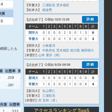
4
【常磐大】
三浦彰浩
荒木嶺臣
【松本大】
南波秀
失策
詳 細
【
試合終了
】
◇開始 10/5 13:29
9
チーム
1
2
3
4
5
6
7
8
9
計
関学大
0
0
0
0
2
0
0
1
3
6
常磐大
2
0
0
0
1
0
0
0
0
3
【関学大】
小林蒼河
網羅したも
【常磐大】
中島祥生
荒木嶺臣
助川凱
塚田晴斗
[本塁打]
山本 運宗（関）
詳 細
【
試合終了
】
◇開始 9/29 09:59
策
出塁率
長打率
OPS
チーム
1
2
3
4
5
6
7
8
9
計
0
.208
.136
.344
新潟大
0
0
0
0
0
0
0
0
0
0
常磐大
1
0
2
0
0
1
0
0
X
4
.281
.313
.594
【新潟大】
丸山尊仁
【常磐大】
三浦彰浩
[本塁打]
所 宜和（常）
失策
出塁率
長打率
OPS
アクセスランキング Top5
1
.333
.667
1.000