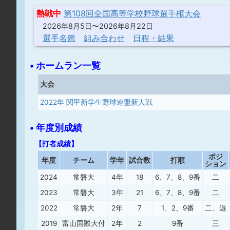
熱戦中
第108回全国高等学校野球選手権大会
2026年8月5日〜2026年8月22日
選手名鑑
組み合わせ
日程・結果
• ホームラン一覧
大会
2022年 関甲新学生野球連盟新人戦
• 年度別成績
【打者成績】
ポジ
年度
チーム
学年
試合数
打順
ション
2024
常磐大
4年
18
6、7、8、9番
二
2023
常磐大
3年
21
6、7、8、9番
二
2022
常磐大
2年
7
1、2、9番
二、遊
2019
富山国際大付
2年
2
9番
三