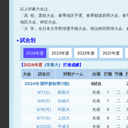
以上対象大会は、
「高 校」選抜大会、春季地区予選、春季都道府県大会、春
地区大会、神宮大会。
「大 学」全日本大学野球選手権大会、明治神宮野球大会、
• 試合別
2024年度
2023年度
2022年度
2021年度
【
2024年度
（
常磐大
） 打者成績】
大
会
試合日
対戦チーム
出場
打順
守備
2024年 関甲新秋季(1部)
9試合
.
9/7(土)
新医大
先発
7
二
.
9/8(日)
白鷗大
先発
7
二
.
9/16(月)
作新大
先発
9
二
.
9/17(火)
上武大
先発
9
二
.
9/22(日)
平成大
先発
6
二
.