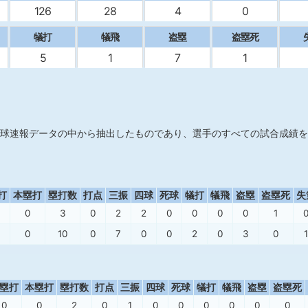
126
28
4
0
犠打
犠飛
盗塁
盗塁死
5
1
7
1
球速報データの中から抽出したものであり、選手のすべての試合成績を
打
本塁打
塁打数
打点
三振
四球
死球
犠打
犠飛
盗塁
盗塁死
失
0
3
0
2
2
0
0
0
0
1
0
10
0
7
0
0
2
0
3
0
1
塁打
本塁打
塁打数
打点
三振
四球
死球
犠打
犠飛
盗塁
盗塁死
0
0
2
0
1
0
0
0
0
0
0