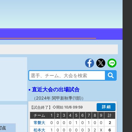
• 直近大会の出場試合
（
2024年 関甲新秋季(1部)
）
詳 細
【
試合終了
】
◇開始 10/6 09:59
チーム
1
2
3
4
5
6
7
8
9
計
常磐大
0
0
0
0
1
0
1
0
0
2
打点
松本大
1
0
0
0
0
0
3
2
X
6