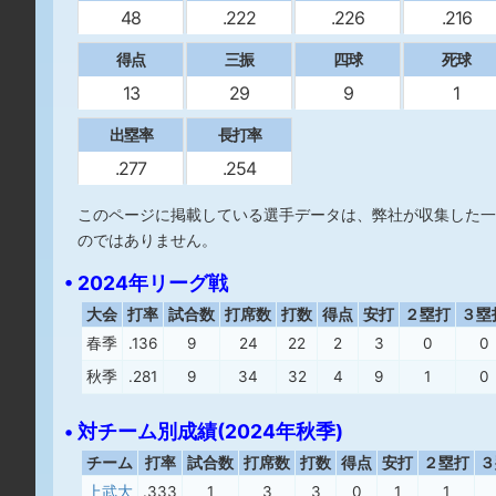
48
.222
.226
.216
得点
三振
四球
死球
13
29
9
1
出塁率
長打率
.277
.254
このページに掲載している選手データは、弊社が収集した一
のではありません。
• 2024年リーグ戦
大会
打率
試合数
打席数
打数
得点
安打
２塁打
３塁
春季
.136
9
24
22
2
3
0
0
秋季
.281
9
34
32
4
9
1
0
• 対チーム別成績(2024年秋季)
チーム
打率
試合数
打席数
打数
得点
安打
２塁打
３
上武大
.333
1
3
3
0
1
1