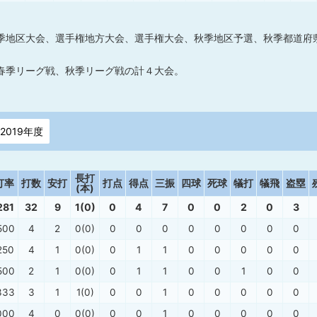
季地区大会、選手権地方大会、選手権大会、秋季地区予選、秋季都道府
春季リーグ戦、秋季リーグ戦の計４大会。
2019年度
長打
打率
打数
安打
打点
得点
三振
四球
死球
犠打
犠飛
盗塁
(本)
281
32
9
1(0)
0
4
7
0
0
2
0
3
500
4
2
0(0)
0
0
0
0
0
0
0
0
250
4
1
0(0)
0
1
1
0
0
0
0
0
500
2
1
0(0)
0
1
1
0
0
1
0
0
333
3
1
1(0)
0
0
1
0
0
0
0
0
000
4
0
0(0)
0
0
1
0
0
0
0
0