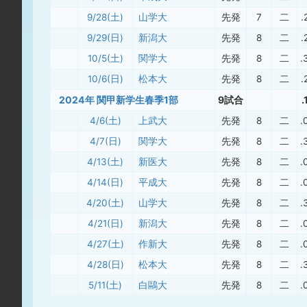
9/28(土)
山学大
先発
7
二
.
9/29(日)
新潟大
先発
8
二
.
10/5(土)
関学大
先発
8
二
.
10/6(日)
松本大
先発
8
二
.
2024年 関甲新学生春季1部
9試合
.
4/6(土)
上武大
先発
8
二
.
4/7(日)
関学大
先発
8
二
.
4/13(土)
新医大
先発
8
二
.
4/14(日)
平成大
先発
8
二
.
4/20(土)
山学大
先発
8
二
.
4/21(日)
新潟大
先発
8
二
.
4/27(土)
作新大
先発
8
二
.
4/28(日)
松本大
先発
8
二
.
5/11(土)
白鷗大
先発
8
二
.