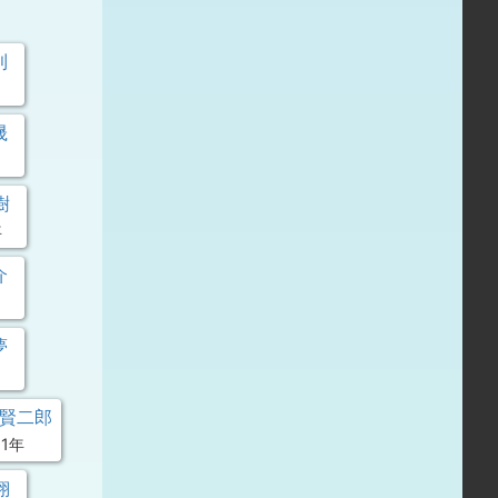
利
晟
樹
年
介
夢
 賢二郎
1年
翔