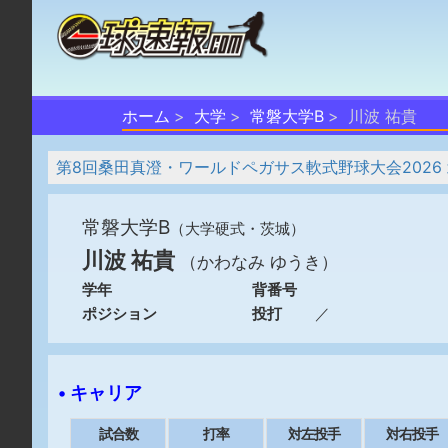
ホーム
大学
常磐大学B
川波 祐貴
第8回桑田真澄・ワールドペガサス軟式野球大会2026
常磐大学B
（大学硬式・茨城）
川波 祐貴
（かわなみ ゆうき）
学年
背番号
ポジション
投打
／
• キャリア
試合数
打率
対左投手
対右投手