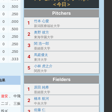
＜今日＞
0
.500
.500
1.000
Pitchers
0
.250
.250
.500
竹本 心愛
0
.000
.000
.000
1
新潟医療福祉大学
0
.500
.500
1.000
奥野 彼方
2
0
.250
.250
.500
東海学園大学
関 浩一郎
0
.250
.250
.500
3
亜細亜大学
0
.250
.250
.500
馬庭優太
4
0
.333
.333
.666
東洋大学
小林 虎之介
5
関西大学
Fielders
結果
原田 純希
1
亜細亜大学
、
遊安
、
中飛
橋本 航河
2
、
二ゴ
、
三振
中央大学
佐藤 仁
、
投ギ
3