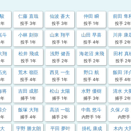
 駿
仁藤 直哉
仙波 蒼大
仲田 瞬
前田 隼
2年
投手 3年
投手 3年
投手 1年
投手 2年
嵩斗
小林 刻弥
山来 翔平
山田 早喜
川井 康
4年
投手 1年
投手 1年
投手 4年
投手 2年
大翔
松井 飛成
浅野 健吾
海老沼 来飛
田村 真
1年
投手 1年
投手 2年
投手 2年
投手 2
拓光
荒木 嶺臣
西見 一生
野口 航
飯田 洋
3年
投手 4年
投手 1年
投手 4年
投手 4年
海将
吉田 成那
松山 太陽
水野 優樹
清水 大
1年
捕手 1年
捕手 1年
捕手 3年
捕手 2年
涼介
飯塚 大翔
高須 一聡
中島 悠斗
久保ノ谷
1年
捕手 4年
捕手 2年
内野手 1年
内野手 
 大
宇野 勝太朗
平田 夢叶
掛札 康成
木内 大