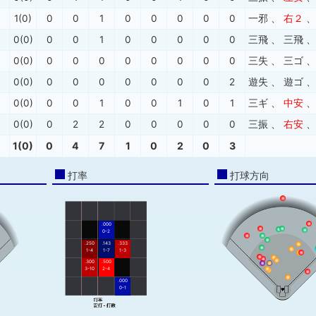
1(0)
0
0
1
0
0
0
0
0
一邪
、
右２
0(0)
0
0
1
0
0
0
0
0
三飛
、
三飛
0(0)
0
0
0
0
0
0
0
0
三失
、
三ゴ
0(0)
0
0
0
0
0
0
0
2
遊失
、
遊ゴ
0(0)
0
0
1
0
0
1
0
1
三ギ
、
中安
0(0)
0
2
2
0
0
0
0
0
三振
、
右安
1(0)
0
4
7
1
0
2
0
3
打率
打球方向
.000
0-2
.250
.143
.333
1-4
1-7
1-3
.300
.500
3-10
2-4
.000
0-1