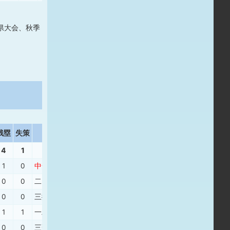
県大会、秋季
残塁
失策
打撃結果
4
1
1
0
中安
、
二飛
、
遊安
、
中飛
0
0
二ゴ
、
左安
、
二ゴ
、
三振
0
0
三振
、
左安
、
投ギ
1
1
一邪
、
右２
、
三振
0
0
三飛
、
三飛
、
三直
、
三振