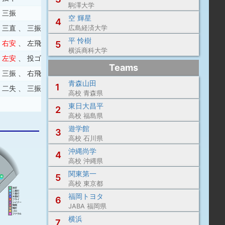
駒澤大学
、
三振
空 輝星
4
、
三直
、
三振
広島経済大学
平 怜樹
、
右安
、
左飛
5
横浜商科大学
、
左安
、
投ゴ
Teams
、
三振
、
右飛
青森山田
1
、
二失
、
三振
高校 青森県
東日大昌平
2
高校 福島県
遊学館
3
高校 石川県
沖縄尚学
4
高校 沖縄県
関東第一
5
高校 東京都
福岡トヨタ
6
JABA 福岡県
横浜
7