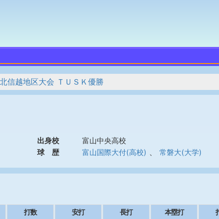
 北信越地区大会 ＴＵＳＫ優勝
出身校
富山中央高校
、
球 歴
富山国際大付(高校)
常磐大(大学)
打数
安打
長打
本塁打