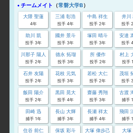
• チームメイト
（
常磐大学B
）
大隈 聖蓮
三浦 彰浩
中島 祥生
井川
4年
投手 4年
投手 2年
投手 
助川 凱
國井 景斗
塚田 晴斗
安達 
投手 3年
投手 3年
投手 3年
投手 
川那子 陽人
德永 拓瑠
所 優作
村上 
投手 2年
投手 3年
投手 2年
投手 
石井 友陽
花枝 元気
若松 大仁
茂垣 
投手 2年
投手 3年
投手 2年
投手 
飯田 陽介
黒田 晃大
齋藤 秀翔
古渡 
投手 2年
投手 4年
投手 3年
捕手 
田崎 迅
長山 大輝
長瀬 祥太
飛田 
捕手 1年
捕手 3年
捕手 4年
捕手 
住谷 前仁
保坂 彩斗
大塚 偉歩己
大塚