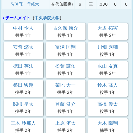
5/3(日)
千経大
交代(8回裏)
6
三
.000
0
0
• チームメイト
（
中央学院大学
）
中村 怜人
古久保 康介
大坂 拓実
投手 1年
投手 1年
投手 2年
安齊 悠太
富澤 匡翔
川畑 秀輔
投手 1年
投手 1年
投手 1年
徳田 英汰
松葉 謙佑
永山 友真
投手 1年
投手 1年
投手 2年
築田 駿翔
菊地 大一
鈴木 蔵人
投手 2年
投手 2年
投手 1年
関根 星太
首藤 健介
高橋 優太
投手 2年
投手 1年
投手 1年
三木 玲那人
上原 侑太
大木 陽翔
捕手 2年
捕手 2年
捕手 1年