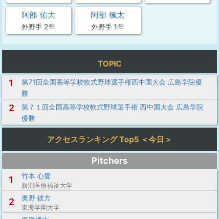
阿部 佑大
阿部 楓太
外野手 2年
外野手 1年
TOPIC
1
第71回全国高等学校軟式野球選手権西中国大会 広島学院優
勝
2
第７１回全国高等学校軟式野球選手権 西中国大会 広島学院
優勝
アクセスランキング Top5 ＜今日＞
Pitchers
竹本 心愛
1
新潟医療福祉大学
奥野 彼方
2
東海学園大学