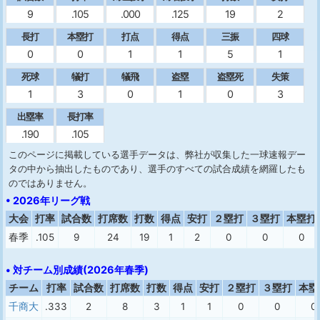
9
.105
.000
.125
19
2
長打
本塁打
打点
得点
三振
四球
0
0
1
1
5
1
死球
犠打
犠飛
盗塁
盗塁死
失策
1
3
0
1
0
3
出塁率
長打率
.190
.105
このページに掲載している選手データは、弊社が収集した一球速報デー
タの中から抽出したものであり、選手のすべての試合成績を網羅したも
のではありません。
• 2026年リーグ戦
大会
打率
試合数
打席数
打数
得点
安打
２塁打
３塁打
本塁打
春季
.105
9
24
19
1
2
0
0
0
• 対チーム別成績(2026年春季)
チーム
打率
試合数
打席数
打数
得点
安打
２塁打
３塁打
本塁
千商大
.333
2
8
3
1
1
0
0
0