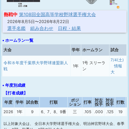
熱戦中
第108回全国高等学校野球選手権大会
2026年8月5日〜2026年8月22日
選手名鑑
組み合わせ
日程・結果
• ホームラン一覧
大会
学年
ホームラン
試合
7/4(土)
令和８年度千葉県大学野球連盟新人
1号 スリーラ
1年
情報
戦
ン
大
• 年度別成績
【打者成績】
ポジ
対左
対右
年度
学年
試合数
打順
打率
打数
ション
投手
投手
2026
1年
9
6、7、8、9番
三
.105
.000
.125
19
以上対象大会は、 全日本大学野球選手権大会、明治神宮野球大会、春季