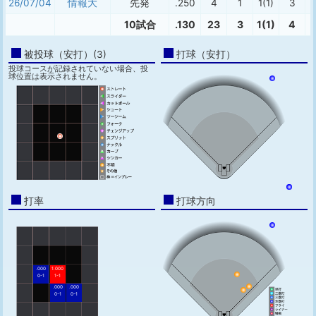
26/07/04
情報大
先発
.250
4
1
1(1)
3
10試合
.130
23
3
1(1)
4
被投球（安打）(3)
打球（安打）
投球コースが記録されていない場合、投
球位置は表示されません。
打率
打球方向
.000
1.000
0-1
1-1
.000
.000
0-1
0-1