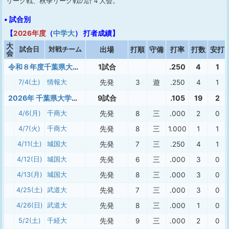
リーグ戦、秋季リーグ戦の計４大会。
• 試合別
【
2026年度
（
中学大
） 打者成績】
大
試合日
対戦チーム
出場
打順
守備
打率
打数
安打
会
令和８年度千葉県大学野球連盟新人戦
1試合
.250
4
1
7/4(土)
情報大
先発
3
遊
.250
4
1
2026年 千葉県大学春季(１部)
9試合
.105
19
2
4/6(月)
千商大
先発
8
三
.000
2
0
4/7(火)
千商大
先発
8
三
1.000
1
1
4/11(土)
城国大
先発
7
三
.250
4
1
4/12(日)
城国大
先発
6
三
.000
3
0
4/13(月)
城国大
先発
8
三
.000
3
0
4/25(土)
武道大
先発
7
三
.000
3
0
4/26(日)
武道大
先発
8
三
.000
1
0
5/2(土)
千経大
先発
9
三
.000
2
0