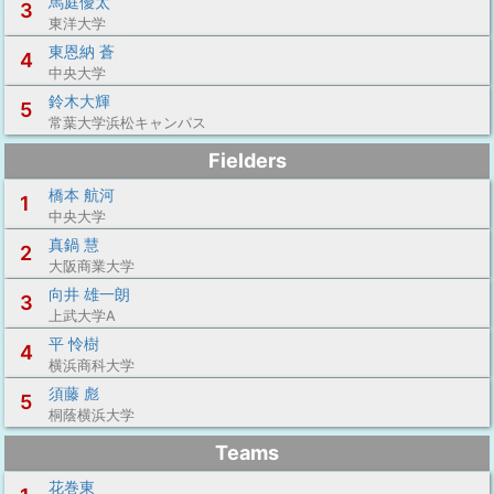
馬庭優太
3
東洋大学
東恩納 蒼
4
中央大学
鈴木大輝
5
常葉大学浜松キャンパス
Fielders
橋本 航河
1
中央大学
真鍋 慧
2
大阪商業大学
向井 雄一朗
3
上武大学A
平 怜樹
4
横浜商科大学
須藤 彪
5
桐蔭横浜大学
Teams
花巻東