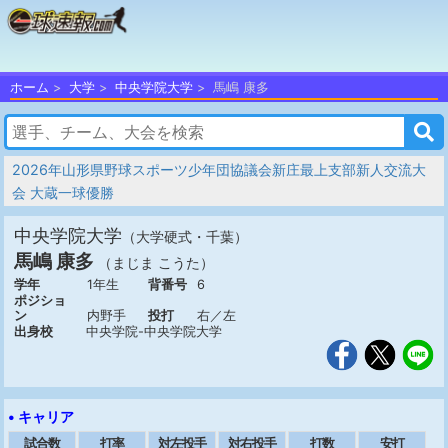
ホーム
大学
中央学院大学
馬嶋 康多
2026年山形県野球スポーツ少年団協議会新庄最上支部新人交流大
会 大蔵一球優勝
中央学院大学
（大学硬式・千葉）
馬嶋 康多
（まじま こうた）
学年
1年生
背番号
6
ポジショ
ン
内野手
投打
右／左
出身校
中央学院-中央学院大学
• キャリア
試合数
打率
対左投手
対右投手
打数
安打