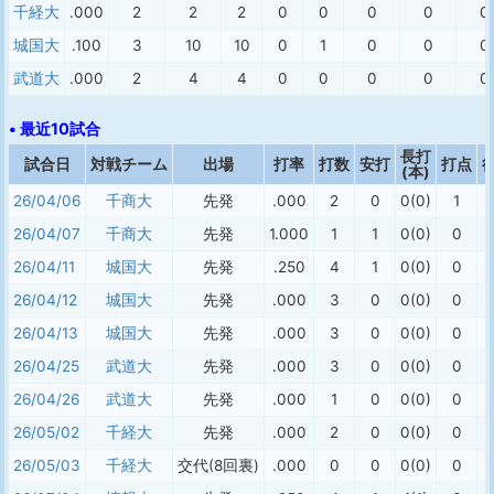
千経大
.000
2
2
2
0
0
0
0
0
城国大
.100
3
10
10
0
1
0
0
0
武道大
.000
2
4
4
0
0
0
0
0
• 最近10試合
長打
試合日
対戦チーム
出場
打率
打数
安打
打点
(本)
26/04/06
千商大
先発
.000
2
0
0(0)
1
26/04/07
千商大
先発
1.000
1
1
0(0)
0
26/04/11
城国大
先発
.250
4
1
0(0)
0
26/04/12
城国大
先発
.000
3
0
0(0)
0
26/04/13
城国大
先発
.000
3
0
0(0)
0
26/04/25
武道大
先発
.000
3
0
0(0)
0
26/04/26
武道大
先発
.000
1
0
0(0)
0
26/05/02
千経大
先発
.000
2
0
0(0)
0
26/05/03
千経大
交代(8回裏)
.000
0
0
0(0)
0