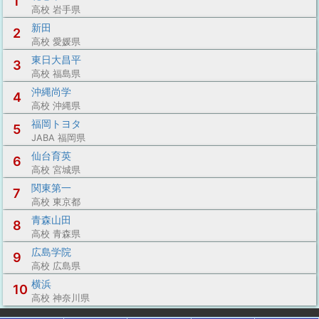
1
高校 岩手県
新田
2
高校 愛媛県
東日大昌平
3
高校 福島県
沖縄尚学
4
高校 沖縄県
福岡トヨタ
5
JABA 福岡県
仙台育英
6
高校 宮城県
関東第一
7
高校 東京都
青森山田
8
高校 青森県
広島学院
9
高校 広島県
横浜
10
高校 神奈川県