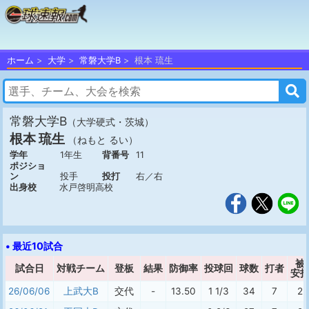
ホーム
大学
常磐大学B
根本 琉生
常磐大学B
（大学硬式・茨城）
根本 琉生
（ねもと るい）
学年
1年生
背番号
11
ポジショ
ン
投手
投打
右／右
出身校
水戸啓明高校
• 最近10試合
被
試合日
対戦チーム
登板
結果
防御率
投球回
球数
打者
安
26/06/06
上武大B
交代
-
13.50
1 1/3
34
7
2