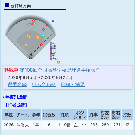
被打球方向
熱戦中
第108回全国高等学校野球選手権大会
2026年8月5日〜2026年8月22日
選手名鑑
組み合わせ
日程・結果
• 年度別成績
【打者成績】
ポジ
対左
対右
年度
チーム
学年
試合数
打順
打率
打数
ション
投手
投手
2026
常磐大
1年
6
1、9番
左、中
.235
.250
.231
17