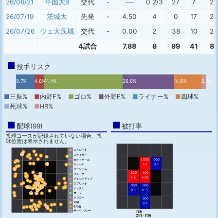
26/06/21
平国大B
交代
-
---
0 2/3
27
7
2
26/07/19
茨城大
先発
-
4.50
4
0
17
2
26/07/26
ウェ大 茨城
交代
-
0.00
2
38
10
2
4試合
7.88
8
99
41
8
投手リスク
9.7%
4.8%
41.4%
26.8%
14.6%
2.4%
■
三振%
■
内野F%
■
ゴロ%
■
外野F%
■
ライナー%
■
四球%
■
死球%
■
HR%
配球(99)
被打率
投球コースが記録されていない場合、投
球位置は表示されません。
1.000
.000
1-1
0-1
.500
.400
1-2
4-10
.000
.000
0-1
0-3
.000
0-1