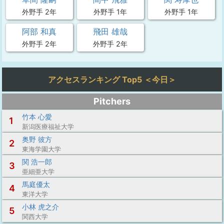
外野手 2年
外野手 1年
外野手 1年
阿部 和真
飛田 雄哉
外野手 2年
外野手 2年
アクセスランキング Top5 ＜今日＞
Pitchers
竹本 心愛
1
新潟医療福祉大学
奥野 彼方
2
東海学園大学
関 浩一郎
3
亜細亜大学
馬庭優太
4
東洋大学
小林 虎之介
5
関西大学