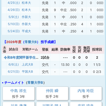
4/25(土)
松本大
先発
1
中
.000
2
0
0(0)
4/26(日)
松本大
先発
9
中左
.500
2
1
0(0)
5/9(土)
作新大
先発
1
中
.000
1
0
0(0)
5/10(日)
作新大
先発
1
中左
.250
4
1
0(0)
5/24(日)
平成大
先発
1
中
.250
4
1
0(0)
【
2026年度
（
常磐大B
） 投手成績】
大
完
完
無四
試合日
対戦チーム
登板
結果
防御率
投球回
会
投
封
死球
令和8年度関甲新学生野球連盟 新人戦
2試合
---
0
0
0
2
6/6(土)
上武大B
交代
-
13.50
0
0
0
1 1/3
6/21(日)
平国大B
交代
-
---
0
0
0
0 2/3
• チームメイト
（
常磐大学B
）
中島 祥生
仲田 瞬
内海 玲臣
投手 3年
投手 2年
投手
川井 康晟
川那子 陽人
庄司 琉良