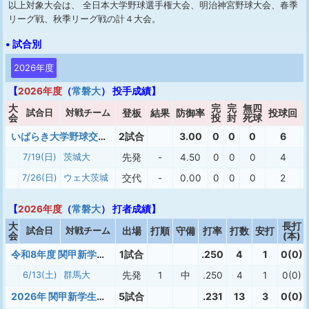
以上対象大会は、 全日本大学野球選手権大会、明治神宮野球大会、春季
リーグ戦、秋季リーグ戦の計４大会。
• 試合別
2026年度
【
2026年度
（
常磐大
） 投手成績】
大
完
完
無四
試合日
対戦チーム
登板
結果
防御率
投球回
会
投
封
死球
いばらき大学野球交流戦ルーキーリーグ2026
2試合
3.00
0
0
0
6
7/19(日)
茨城大
先発
-
4.50
0
0
0
4
7/26(日)
ウェ大 茨城
交代
-
0.00
0
0
0
2
【
2026年度
（
常磐大
） 打者成績】
大
長打
試合日
対戦チーム
出場
打順
守備
打率
打数
安打
会
(本)
令和8年度 関甲新学生野球連盟 入替戦
1試合
.250
4
1
0(0)
6/13(土)
群馬大
先発
1
中
.250
4
1
0(0)
2026年 関甲新学生春季1部
5試合
.231
13
3
0(0)