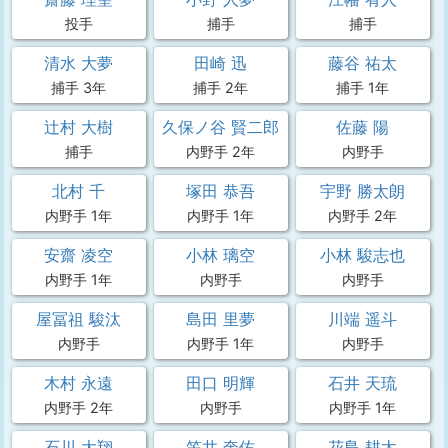
投手
捕手
捕手
清水 大夢
田崎 迅
藤谷 祐太
捕手 3年
捕手 2年
捕手 1年
辻村 大樹
久保ノ谷 賢二郎
佐藤 陽
捕手
内野手 2年
内野手
北村 千
塚田 恭吾
宇野 勝太朗
内野手 1年
内野手 1年
内野手 2年
安齋 凌空
小林 璃空
小林 駿志也
内野手 1年
内野手
内野手
屋冨祖 駿汰
島田 里夢
川端 遥斗
内野手
内野手 1年
内野手
木村 永遠
田口 明輝
石井 天琉
内野手 2年
内野手
内野手 1年
石川 大翔
笠井 奎佑
花島 耕太