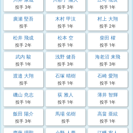
投手 3年
投手 3年
投手 1年
廣瀬 堅吾
木村 甲汰
村上 大翔
投手
投手 1年
投手 2年
松井 飛成
松本 空
柴田 櫂
投手 2年
投手 1年
投手 1年
武内 駿
浅野 健吾
海老沼 来飛
投手 1年
投手 3年
投手 3年
渡邉 大翔
石塚 晴樹
石崎 愛翔
投手
投手 1年
投手 1年
磯山 尭志
荻 雅人
薄井 智輝
投手 1年
投手 1年
投手 1年
飯田 陽介
馬場 佑樹
高畠 亜絃
投手 3年
投手
投手 1年
齋藤 理聖
小野 人夢
江幡 宥人