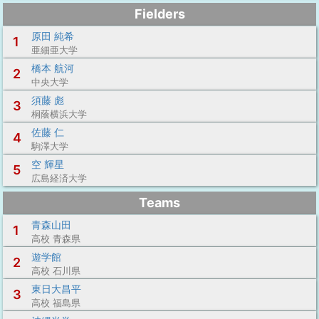
Fielders
原田 純希
1
亜細亜大学
橋本 航河
2
中央大学
須藤 彪
3
桐蔭横浜大学
佐藤 仁
4
駒澤大学
空 輝星
5
広島経済大学
Teams
青森山田
1
高校 青森県
遊学館
2
高校 石川県
東日大昌平
3
高校 福島県