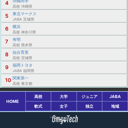
沖縄尚学
4
高校 沖縄県
東北マークス
5
JABA 宮城県
横浜
6
高校 神奈川県
有明
7
高校 熊本県
仙台育英
8
高校 宮城県
福岡トヨタ
9
JABA 福岡県
関東第一
10
高校 東京都
高校
大学
ジュニア
JABA
HOME
軟式
女子
独立
地域