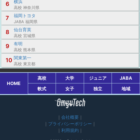
横浜
6
高校 神奈川県
福岡トヨタ
7
JABA 福岡県
仙台育英
8
高校 宮城県
有明
9
高校 熊本県
関東第一
10
高校 東京都
高校
大学
ジュニア
JABA
HOME
軟式
女子
独立
地域
会社概要
プライバシーポリシー
利用規約