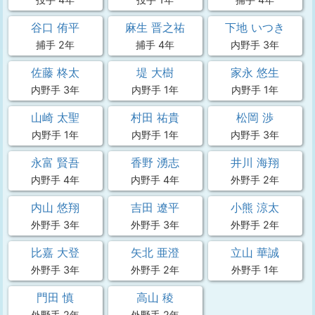
谷口 侑平
麻生 晋之祐
下地 いつき
捕手 2年
捕手 4年
内野手 3年
佐藤 柊太
堤 大樹
家永 悠生
内野手 3年
内野手 1年
内野手 1年
山崎 太聖
村田 祐貴
松岡 渉
内野手 1年
内野手 1年
内野手 3年
永富 賢吾
香野 湧志
井川 海翔
内野手 4年
内野手 4年
外野手 2年
内山 悠翔
吉田 遼平
小熊 涼太
外野手 3年
外野手 3年
外野手 2年
比嘉 大登
矢北 亜澄
立山 華誠
外野手 3年
外野手 2年
外野手 1年
門田 慎
高山 稜
外野手 2年
外野手 2年