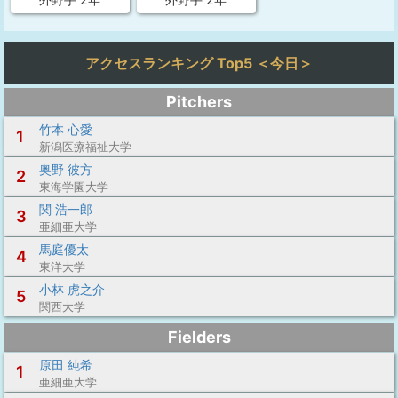
アクセスランキング Top5 ＜今日＞
Pitchers
竹本 心愛
1
新潟医療福祉大学
奥野 彼方
2
東海学園大学
関 浩一郎
3
亜細亜大学
馬庭優太
4
東洋大学
小林 虎之介
5
関西大学
Fielders
原田 純希
1
亜細亜大学