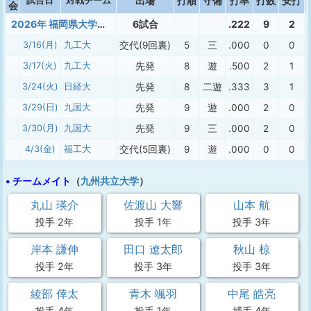
試合日
対戦チーム
出場
打順
守備
打率
打数
安打
会
2026年 福岡県大学準硬式 春季
6試合
.222
9
2
3/16(月)
九工大
交代(9回裏)
5
三
.000
0
0
3/17(火)
九工大
先発
8
遊
.500
2
1
3/24(火)
日経大
先発
8
二遊
.333
3
1
3/29(日)
九国大
先発
9
遊
.000
2
0
3/30(月)
九国大
先発
9
三
.000
2
0
4/3(金)
福工大
交代(5回裏)
9
遊
.000
0
0
• チームメイト
（
九州共立大学
）
丸山 瑛介
佐渡山 大響
山本 航
投手 2年
投手 1年
投手 3年
岸本 謙伸
田口 遼太郎
秋山 椋
投手 2年
投手 3年
投手 3年
綾部 倖太
青木 颯羽
中尾 皓亮
投手 4年
投手 1年
捕手 4年