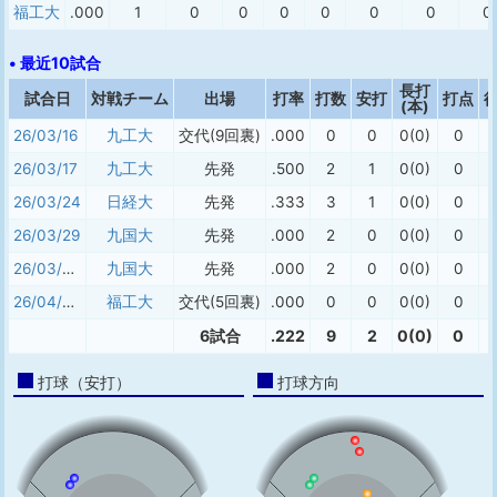
福工大
.000
1
0
0
0
0
0
0
0
• 最近10試合
長打
試合日
対戦チーム
出場
打率
打数
安打
打点
(本)
26/03/16
九工大
交代(9回裏)
.000
0
0
0(0)
0
26/03/17
九工大
先発
.500
2
1
0(0)
0
26/03/24
日経大
先発
.333
3
1
0(0)
0
26/03/29
九国大
先発
.000
2
0
0(0)
0
26/03/30
九国大
先発
.000
2
0
0(0)
0
26/04/03
福工大
交代(5回裏)
.000
0
0
0(0)
0
6試合
.222
9
2
0(0)
0
打球（安打）
打球方向