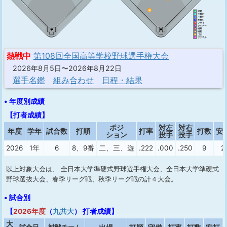
熱戦中
第108回全国高等学校野球選手権大会
2026年8月5日〜2026年8月22日
選手名鑑
組み合わせ
日程・結果
• 年度別成績
【打者成績】
ポジ
対左
対右
年度
学年
試合数
打順
打率
打数
安
ション
投手
投手
2026
1年
6
8、9番
二、三、遊
.222
.000
.250
9
2
以上対象大会は、 全日本大学準硬式野球選手権大会、全日本大学準硬式
野球選抜大会、春季リーグ戦、秋季リーグ戦の計４大会。
• 試合別
【
2026年度
（
九共大
） 打者成績】
大