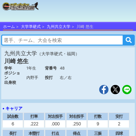
ホーム
大学準硬式
九州共立大学
川崎 悠生
九州共立大学
（大学準硬式・福岡）
川崎 悠生
学年
1年生
背番号
48
ポジショ
ン
内野手
投打
右／右
出身校
• キャリア
試合数
打率
対左投手
対右投手
打数
安打
6
.222
.000
.250
9
2
長打
本塁打
打点
得点
三振
四球