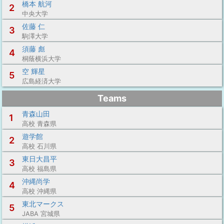
橋本 航河
2
中央大学
佐藤 仁
3
駒澤大学
須藤 彪
4
桐蔭横浜大学
空 輝星
5
広島経済大学
Teams
青森山田
1
高校 青森県
遊学館
2
高校 石川県
東日大昌平
3
高校 福島県
沖縄尚学
4
高校 沖縄県
東北マークス
5
JABA 宮城県