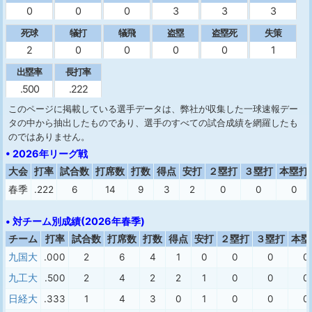
0
0
0
3
3
3
死球
犠打
犠飛
盗塁
盗塁死
失策
2
0
0
0
0
1
出塁率
長打率
.500
.222
このページに掲載している選手データは、弊社が収集した一球速報デー
タの中から抽出したものであり、選手のすべての試合成績を網羅したも
のではありません。
• 2026年リーグ戦
大会
打率
試合数
打席数
打数
得点
安打
２塁打
３塁打
本塁打
春季
.222
6
14
9
3
2
0
0
0
• 対チーム別成績(2026年春季)
チーム
打率
試合数
打席数
打数
得点
安打
２塁打
３塁打
本塁
九国大
.000
2
6
4
1
0
0
0
0
九工大
.500
2
4
2
2
1
0
0
0
日経大
.333
1
4
3
0
1
0
0
0