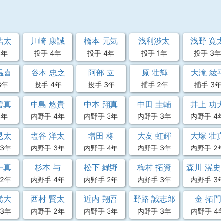
結太
川崎 康誠
橋本 元気
浅利渉太
浅野 寛
3年
投手 4年
投手 4年
投手 1年
投手 3年
温喜
谷本 忠之
阿部 立
原 壮輝
大滝 紘
3年
投手 4年
投手 3年
捕手 2年
捕手 3
碧真
中島 悠貴
中本 翔真
中田 圭輔
井上 功
3年
内野手 4年
内野手 3年
内野手 3年
内野手 4
晃太
塩谷 洋太
増田 柊
大友 虹輝
大塚 壮
3年
内野手 3年
内野手 4年
内野手 3年
内野手 2
一真
杉本 与
松下 緑野
梅村 拓資
森川 滉
2年
内野手 4年
内野手 2年
内野手 3年
内野手 3
嵩大
西村 賢太
近内 翔吾
野路 誠志郎
金 拓門
3年
内野手 2年
内野手 3年
内野手 3年
内野手 4