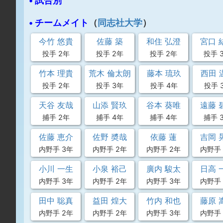
• 試合別
• チームメイト
（
同志社大学
）
今竹 悠貴
佐藤 築
和住 弘澄
宮口 
投手 2年
投手 2年
投手 2年
投手 
竹本 理貴
荒木 倫太朗
藤本 琉玖
西田 
投手 2年
投手 3年
投手 4年
投手 
天谷 友哉
山添 賢玖
谷本 葵唯
遠藤 
捕手 2年
捕手 4年
捕手 4年
捕手 
佐藤 恵介
佐野 奬哉
依藤 蓮
吉岡 
内野手 3年
内野手 2年
内野手 2年
内野手 
小川 一生
小泉 裕己
廣内 駿太
日高 
内野手 3年
内野手 2年
内野手 3年
内野手 
田中 聡真
益田 煌大
竹内 和也
藤原 
内野手 2年
内野手 2年
内野手 3年
内野手 