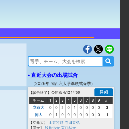
• 直近大会の出場試合
（
2026年 関西六大学準硬式春季
）
詳 細
【
試合終了
】
◇開始 4/12 14:56
チーム
1
2
3
4
5
6
7
8
9
計
立命大
0
0
2
0
1
0
0
0
0
3
同大
0
1
0
0
0
0
0
0
0
1
【立命大】
土井将靖
寺田直弘
【同大】
浅利渉太
宮口結太