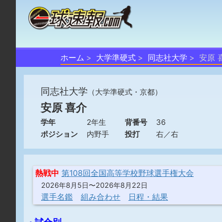
ホーム
大学準硬式
同志社大学
安原 
同志社大学
（大学準硬式・京都）
安原 喜介
学年
2年生
背番号
36
ポジション
内野手
投打
右／右
熱戦中
第108回全国高等学校野球選手権大会
2026年8月5日〜2026年8月22日
選手名鑑
組み合わせ
日程・結果