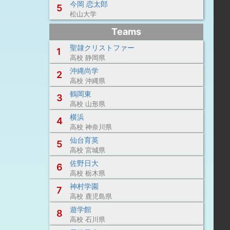
今岡 恋太郎
5
松山大学
Teams
聖隷クリストファー
1
高校 静岡県
沖縄尚学
2
高校 沖縄県
鶴岡東
3
高校 山形県
横浜
4
高校 神奈川県
仙台育英
5
高校 宮城県
佐野日大
6
高校 栃木県
神村学園
7
高校 鹿児島県
遊学館
8
高校 石川県