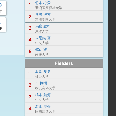
竹本 心愛
1
弥
新潟医療福祉大学
年
奥野 彼方
2
東海学園大学
月
馬庭優太
3
年
東洋大学
東恩納 蒼
4
中央大学
銘苅 築
5
愛媛大学
Fielders
渡部 夏史
1
仙台大学
平 怜樹
2
横浜商科大学
橋本 航河
3
中央大学
若山 空蒼
4
国際武道大学