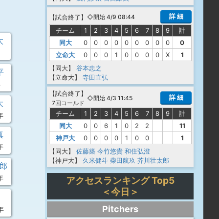
詳 細
【
試合終了
】
◇開始 4/9 08:44
チーム
1
2
3
4
5
6
7
8
9
計
太
同大
0
0
0
0
0
0
0
0
0
0
立命大
0
0
0
1
0
0
0
0
X
1
【同大】
谷本忠之
平
【立命大】
寺田直弘
年
【
試合終了
】
詳 細
◇開始 4/3 11:45
大
7回コールド
チーム
1
2
3
4
5
6
7
8
9
計
年
同大
0
0
6
1
0
2
2
11
真
神戸大
0
0
0
0
1
0
0
1
年
【同大】
佐藤築
今竹悠貴
和住弘澄
【神戸大】
久米健斗
柴田航玖
芥川壮太郎
史郎
年
アクセスランキング Top5
＜今日＞
Pitchers
年