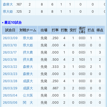
森療大
.167
2
8
6
1
1
0
0
0
県大姫
.125
2
8
8
1
1
0
0
0
• 最近10試合
長打
試合日
対戦チーム
出場
打率
打数
安打
打点
得点
(本)
26/03/09
県大姫
先発
.250
4
1
0(0)
1
1
26/03/10
県大姫
先発
.000
4
0
0(0)
0
0
26/03/17
摂大農
先発
.000
1
0
0(0)
1
3
26/03/18
摂大農
先発
.500
4
2
1(0)
1
2
26/03/22
森療大
先発
.333
3
1
0(0)
2
1
26/03/23
森療大
先発
.000
3
0
0(0)
0
0
26/03/28
成蹊大
先発
.250
4
1
0(0)
0
0
26/03/29
成蹊大
先発
.667
3
2
0(0)
0
0
26/05/04
公大医
先発
.000
5
0
0(0)
0
0
26/05/06
関 大
先発
.000
2
0
0(0)
0
0