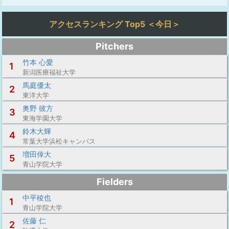
アクセスランキング Top5 ＜今日＞
Pitchers
竹本 心愛
1
新潟医療福祉大学
馬庭優太
2
東洋大学
奥野 彼方
3
東海学園大学
鈴木大輝
4
常葉大学浜松キャンパス
増田倖大
5
青山学院大学
Fielders
中平稜也
1
青山学院大学
佐藤 仁
2