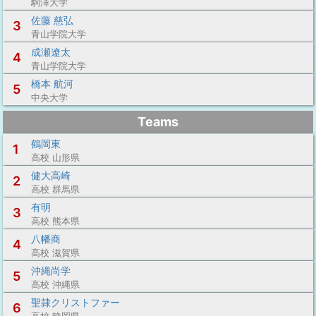
駒澤大学
佐藤 慈弘
3
青山学院大学
成瀬遼太
4
青山学院大学
橋本 航河
5
中央大学
Teams
鶴岡東
1
高校 山形県
健大高崎
2
高校 群馬県
有明
3
高校 熊本県
八幡商
4
高校 滋賀県
沖縄尚学
5
高校 沖縄県
聖隷クリストファー
6