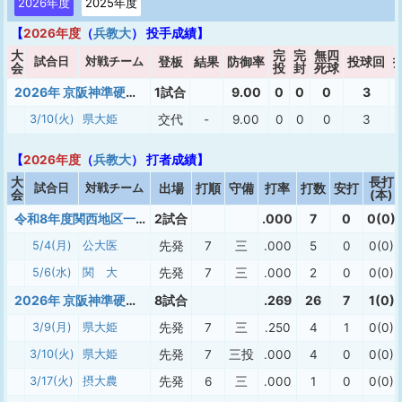
2026年度
2025年度
【
2026年度
（
兵教大
） 投手成績】
大
完
完
無四
試合日
対戦チーム
登板
結果
防御率
投球回
会
投
封
死球
2026年 京阪神準硬式春季
1試合
9.00
0
0
0
3
3/10(火)
県大姫
交代
-
9.00
0
0
0
3
【
2026年度
（
兵教大
） 打者成績】
大
長打
試合日
対戦チーム
出場
打順
守備
打率
打数
安打
会
(本)
令和8年度関西地区一次トーナメント大会
2試合
.000
7
0
0(0)
5/4(月)
公大医
先発
7
三
.000
5
0
0(0)
5/6(水)
関 大
先発
7
三
.000
2
0
0(0)
2026年 京阪神準硬式春季
8試合
.269
26
7
1(0)
3/9(月)
県大姫
先発
7
三
.250
4
1
0(0)
3/10(火)
県大姫
先発
7
三投
.000
4
0
0(0)
3/17(火)
摂大農
先発
6
三
.000
1
0
0(0)