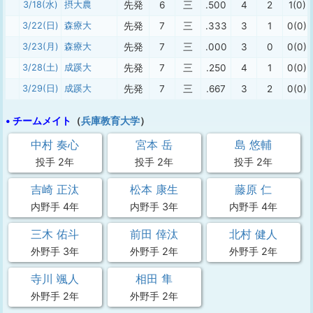
3/18(水)
摂大農
先発
6
三
.500
4
2
1(0)
3/22(日)
森療大
先発
7
三
.333
3
1
0(0)
3/23(月)
森療大
先発
7
三
.000
3
0
0(0)
3/28(土)
成蹊大
先発
7
三
.250
4
1
0(0)
3/29(日)
成蹊大
先発
7
三
.667
3
2
0(0)
• チームメイト
（
兵庫教育大学
）
中村 奏心
宮本 岳
島 悠輔
投手 2年
投手 2年
投手 2年
吉崎 正汰
松本 康生
藤原 仁
内野手 4年
内野手 3年
内野手 4年
三木 佑斗
前田 倖汰
北村 健人
外野手 3年
外野手 2年
外野手 2年
寺川 颯人
相田 隼
外野手 2年
外野手 2年