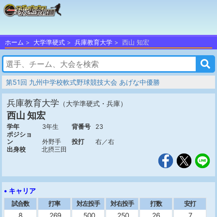
ホーム
大学準硬式
兵庫教育大学
西山 知宏
第51回 九州中学校軟式野球競技大会 あげな中優勝
兵庫教育大学
（大学準硬式・兵庫）
西山 知宏
学年
3年生
背番号
23
ポジショ
ン
外野手
投打
右／右
出身校
北摂三田
• キャリア
試合数
打率
対左投手
対右投手
打数
安打
8
.269
.500
.250
26
7