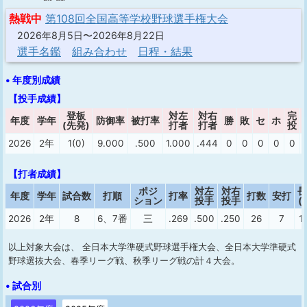
熱戦中
第108回全国高等学校野球選手権大会
2026年8月5日〜2026年8月22日
選手名鑑
組み合わせ
日程・結果
• 年度別成績
【投手成績】
登板
対左
対右
完
年度
学年
防御率
被打率
勝
敗
セ
ホ
(先発)
打者
打者
投
2026
2年
1(0)
9.000
.500
1.000
.444
0
0
0
0
0
【打者成績】
ポジ
対左
対右
長
年度
学年
試合数
打順
打率
打数
安打
ション
投手
投手
(
2026
2年
8
6、7番
三
.269
.500
.250
26
7
1(
以上対象大会は、 全日本大学準硬式野球選手権大会、全日本大学準硬式
野球選抜大会、春季リーグ戦、秋季リーグ戦の計４大会。
• 試合別