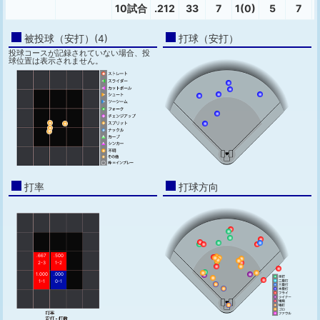
10試合
.212
33
7
1(0)
5
7
被投球（安打）(4)
打球（安打）
投球コースが記録されていない場合、投
球位置は表示されません。
打率
打球方向
.667
.500
2-3
1-2
1.000
.000
1-1
0-1