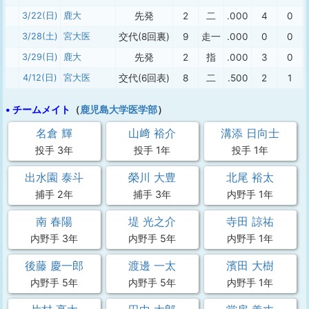
3/22(日)
鹿大
先発
2
二
.000
4
0
3/28(土)
宮大医
交代(8回裏)
9
走一
.000
0
0
3/29(日)
鹿大
先発
2
指
.000
3
0
4/12(日)
宮大医
交代(6回表)
8
二
.500
2
1
• チームメイト
（
鹿児島大学医学部
）
名倉 輝
山﨑 裕介
溝添 日向士
投手 3年
投手 1年
投手 1年
出水園 泰斗
榮川 大豊
北尾 裕太
捕手 2年
捕手 3年
内野手 1年
南 春陽
堤 光之介
寺田 諒祐
内野手 3年
内野手 5年
内野手 1年
後藤 慶一郎
渡邊 一太
濱田 大樹
内野手 5年
内野手 5年
内野手 1年