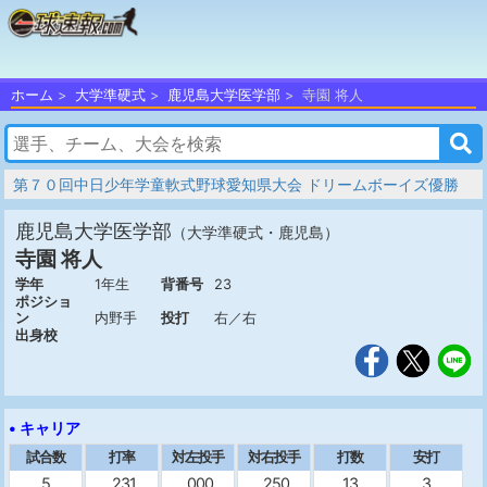
ホーム
大学準硬式
鹿児島大学医学部
寺園 将人
第７０回中日少年学童軟式野球愛知県大会 ドリームボーイズ優勝
鹿児島大学医学部
（大学準硬式・鹿児島）
寺園 将人
学年
1年生
背番号
23
ポジショ
ン
内野手
投打
右／右
出身校
• キャリア
試合数
打率
対左投手
対右投手
打数
安打
5
.231
.000
.250
13
3