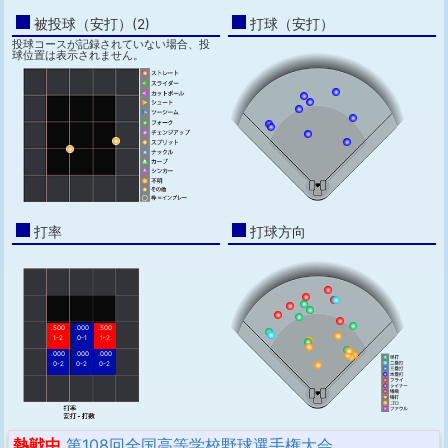
被投球（安打）(2)
打球（安打）
投球コースが記録されていない場合、投
球位置は表示されません。
打率
打球方向
.500
.000
.500
1-2
0-1
1-2
.000
.000
.000
0-2
0-2
0-2
熱戦中
第108回全国高等学校野球選手権大会