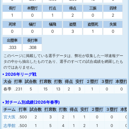
長打
本塁打
打点
得点
三振
四球
1
0
1
2
0
2
死球
犠打
犠飛
盗塁
盗塁死
失策
0
0
0
3
1
0
出塁率
長打率
.333
.308
このページに掲載している選手データは、弊社が収集した一球速報デー
タの中から抽出したものであり、選手のすべての試合成績を網羅したも
のではありません。
• 2026年リーグ戦
大会
打率
試合数
打席数
打数
得点
安打
２塁打
３塁打
本塁打
春季
.231
5
15
13
2
3
1
0
0
• 対チーム別成績(2026年春季)
チーム
打率
試合数
打席数
打数
得点
安打
２塁打
３塁打
本塁
宮大医
.500
2
3
2
1
1
0
0
0
志學館
.500
1
5
4
1
2
1
0
0