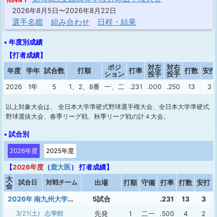
2026年8月5日〜2026年8月22日
選手名鑑
組み合わせ
日程・結果
• 年度別成績
【打者成績】
ポジ
対左
対右
年度
学年
試合数
打順
打率
打数
安打
ション
投手
投手
2026
1年
5
1、2、8番
一、二
.231
.000
.250
13
3
以上対象大会は、 全日本大学準硬式野球選手権大会、全日本大学準硬式
野球選抜大会、春季リーグ戦、秋季リーグ戦の計４大会。
• 試合別
2026年度
2025年度
【
2026年度
（
鹿大医
） 打者成績】
大
試合日
対戦チーム
出場
打順
守備
打率
打数
安打
会
2026年 南九州大学準硬式春季
5試合
.231
13
3
3/21(土)
志學館
先発
1
二一
.500
4
2