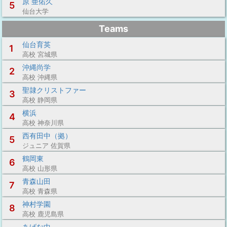
原 亜佑久
5
仙台大学
Teams
仙台育英
1
高校 宮城県
沖縄尚学
2
高校 沖縄県
聖隷クリストファー
3
高校 静岡県
横浜
4
高校 神奈川県
西有田中（拠）
5
ジュニア 佐賀県
鶴岡東
6
高校 山形県
青森山田
7
高校 青森県
神村学園
8
高校 鹿児島県
あげな中