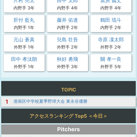
片村 亮太
田中 太郎
當房 義丈
内野手 3年
内野手 4年
内野手 4年
肝付 藍丸
藤井 佑達
鶴田 琉斗
内野手 1年
内野手 2年
内野手 2年
元山 蒼真
兒島 壮吾
寺原 凜太郎
外野手 1年
外野手 2年
外野手 2年
田中 孝汰朗
秋好 勇飛
關 孝一良
外野手 1年
外野手 3年
外野手 5年
TOPIC
1
港南区中学校夏季野球大会 東永谷優勝
アクセスランキング Top5 ＜今日＞
Pitchers