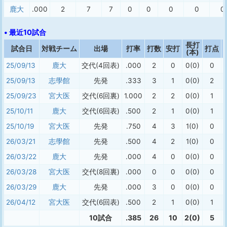
鹿大
.000
2
7
7
0
0
0
0
0
• 最近10試合
長打
試合日
対戦チーム
出場
打率
打数
安打
打点
(本)
25/09/13
鹿大
交代(4回表)
.000
2
0
0(0)
0
25/09/13
志學館
先発
.333
3
1
0(0)
2
25/09/23
宮大医
交代(6回裏)
1.000
2
2
0(0)
1
25/10/11
鹿大
交代(6回表)
.500
2
1
0(0)
1
25/10/19
宮大医
先発
.750
4
3
1(0)
0
26/03/21
志學館
先発
.500
4
2
1(0)
0
26/03/22
鹿大
先発
.000
4
0
0(0)
0
26/03/28
宮大医
交代(8回裏)
.000
0
0
0(0)
0
26/03/29
鹿大
先発
.000
3
0
0(0)
0
26/04/12
宮大医
交代(6回表)
.500
2
1
0(0)
1
10試合
.385
26
10
2(0)
5