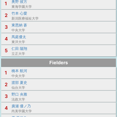
奥野 彼方
1
東海学園大学
竹本 心愛
2
新潟医療福祉大学
東恩納 蒼
3
中央大学
馬庭優太
4
東洋大学
仁田 陽翔
5
立正大学
Fielders
橋本 航河
1
中央大学
渡部 夏史
2
仙台大学
野口 央雅
3
法政大学
廣瀬 優ノ乃
4
尚美学園大学