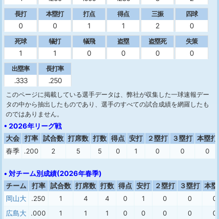
長打
本塁打
打点
得点
三振
四球
0
0
1
1
2
0
死球
犠打
犠飛
盗塁
盗塁死
失策
1
1
0
0
0
0
出塁率
長打率
.333
.250
このページに掲載している選手データは、弊社が収集した一球速報デー
タの中から抽出したものであり、選手のすべての試合成績を網羅したも
のではありません。
• 2026年リーグ戦
大会
打率
試合数
打席数
打数
得点
安打
２塁打
３塁打
本塁打
春季
.200
2
5
5
0
1
0
0
0
• 対チーム別成績(2026年春季)
チーム
打率
試合数
打席数
打数
得点
安打
２塁打
３塁打
本塁
岡山大
.250
1
4
4
0
1
0
0
0
広島大
.000
1
1
1
0
0
0
0
0