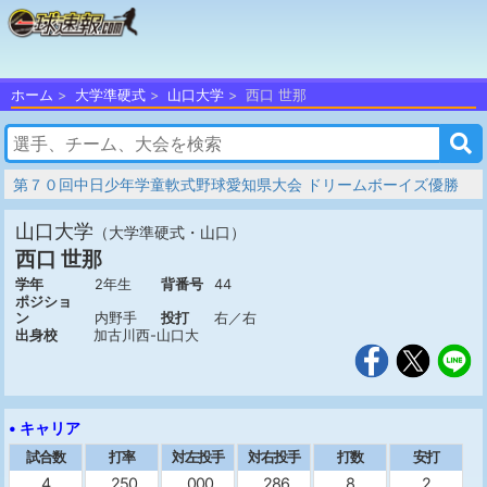
ホーム
大学準硬式
山口大学
西口 世那
第７０回中日少年学童軟式野球愛知県大会 ドリームボーイズ優勝
山口大学
（大学準硬式・山口）
西口 世那
学年
2年生
背番号
44
ポジショ
ン
内野手
投打
右／右
出身校
加古川西-山口大
• キャリア
試合数
打率
対左投手
対右投手
打数
安打
4
.250
.000
.286
8
2