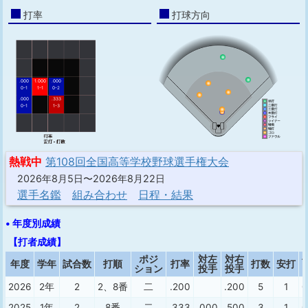
打率
打球方向
.000
1.000
.000
0-1
1-1
0-2
.000
.333
0-1
1-3
熱戦中
第108回全国高等学校野球選手権大会
2026年8月5日〜2026年8月22日
選手名鑑
組み合わせ
日程・結果
• 年度別成績
【打者成績】
ポジ
対左
対右
年度
学年
試合数
打順
打率
打数
安打
ション
投手
投手
2026
2年
2
2、8番
二
.200
.200
5
1
0
2025
1年
2
8番
二
.333
.000
.500
3
1
0