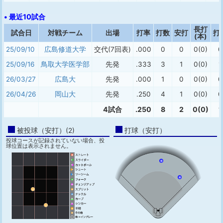
• 最近10試合
長打
試合日
対戦チーム
出場
打率
打数
安打
打
(本)
25/09/10
広島修道大学
交代(7回表)
.000
0
0
0(0)
0
25/09/16
鳥取大学医学部
先発
.333
3
1
0(0)
1
26/03/27
広島大
先発
.000
1
0
0(0)
0
26/04/26
岡山大
先発
.250
4
1
0(0)
0
4試合
.250
8
2
0(0)
1
被投球（安打）(2)
打球（安打）
投球コースが記録されていない場合、投
球位置は表示されません。