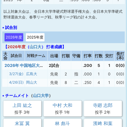
以上対象大会は、 全日本大学準硬式野球選手権大会、全日本大学準硬式
野球選抜大会、春季リーグ戦、秋季リーグ戦の計４大会。
• 試合別
2026年度
2025年度
【
2026年度
（
山口大
） 打者成績】
大
長打
試合日
対戦チーム
出場
打順
守備
打率
打数
安打
会
(本)
2026年 中国地区大学準硬式春季（１部）
2試合
.200
5
1
0(0)
3/27(金)
広島大
先発
2
指
.000
1
0
0(0)
4/26(日)
岡山大
先発
8
二
.250
4
1
0(0)
• チームメイト
（
山口大学
）
上田 紘之
中村 大和
寺廻 志郎
投手 3年
投手 1年
投手 2年
末冨 翼
林 彪斗
濱﨑 和葉