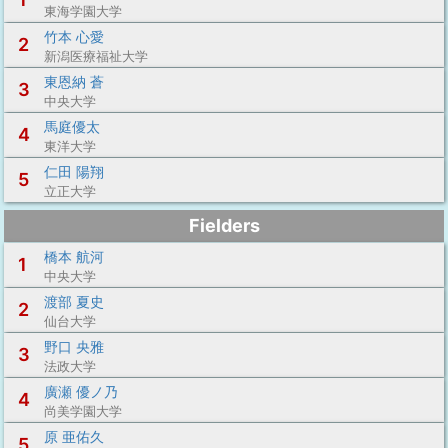
東海学園大学
竹本 心愛
2
新潟医療福祉大学
東恩納 蒼
3
中央大学
馬庭優太
4
東洋大学
仁田 陽翔
5
立正大学
Fielders
橋本 航河
1
中央大学
渡部 夏史
2
仙台大学
野口 央雅
3
法政大学
廣瀬 優ノ乃
4
尚美学園大学
原 亜佑久
5