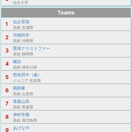
仙台大学
Teams
仙台育英
1
高校 宮城県
沖縄尚学
2
高校 沖縄県
聖隷クリストファー
3
高校 静岡県
横浜
4
高校 神奈川県
西有田中（拠）
5
ジュニア 佐賀県
鶴岡東
6
高校 山形県
青森山田
7
高校 青森県
神村学園
8
高校 鹿児島県
あげな中
9