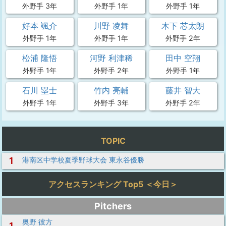
外野手 3年
外野手 1年
外野手 1年
好本 颯介
川野 凌舞
木下 芯太朗
外野手 1年
外野手 1年
外野手 2年
松浦 隆悟
河野 利津稀
田中 空翔
外野手 1年
外野手 2年
外野手 1年
石川 塁士
竹内 亮輔
藤井 智大
外野手 1年
外野手 3年
外野手 2年
TOPIC
1
港南区中学校夏季野球大会 東永谷優勝
アクセスランキング Top5 ＜今日＞
Pitchers
奥野 彼方
1