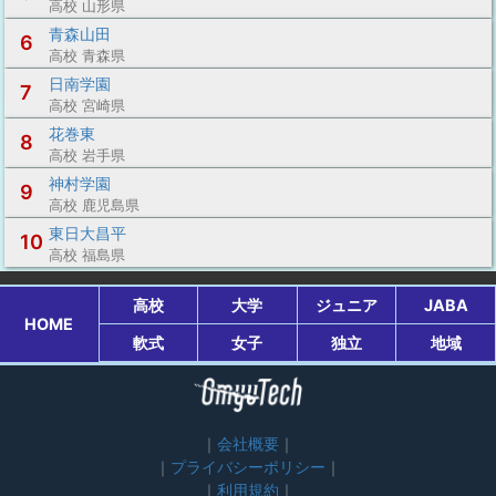
高校 山形県
青森山田
6
高校 青森県
日南学園
7
高校 宮崎県
花巻東
8
高校 岩手県
神村学園
9
高校 鹿児島県
東日大昌平
10
高校 福島県
高校
大学
ジュニア
JABA
HOME
軟式
女子
独立
地域
会社概要
プライバシーポリシー
利用規約