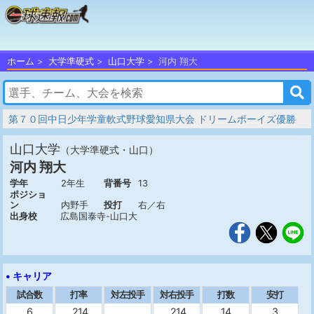
ホーム
大学準硬式
山口大学
河内 翔大
第７０回中日少年学童軟式野球愛知県大会 ドリームボーイズ優勝
山口大学
（大学準硬式・山口）
河内 翔大
学年
2年生
背番号
13
ポジショ
ン
内野手
投打
右／右
出身校
広島国泰寺-山口大
• キャリア
試合数
打率
対左投手
対右投手
打数
安打
6
.214
.214
14
3