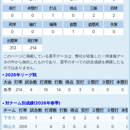
長打
本塁打
打点
得点
三振
四球
0
0
1
0
2
2
死球
犠打
犠飛
盗塁
盗塁死
失策
0
0
0
1
0
0
出塁率
長打率
.313
.214
このページに掲載している選手データは、弊社が収集した一球速報デー
タの中から抽出したものであり、選手のすべての試合成績を網羅したも
のではありません。
• 2026年リーグ戦
大会
打率
試合数
打席数
打数
得点
安打
２塁打
３塁打
本塁打
春季
.214
4
15
14
0
3
0
0
0
• 対チーム別成績(2026年春季)
チーム
打率
試合数
打席数
打数
得点
安打
２塁打
３塁打
本塁
下市大
.500
1
4
4
0
2
0
0
0
岡山大
.000
1
4
3
0
0
0
0
0