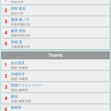
中央大学
渡部 夏史
2
仙台大学
廣瀬 優ノ乃
3
尚美学園大学
藤原 悠楽
4
関東学院大学
真鍋 慧
5
大阪商業大学
Teams
仙台育英
1
高校 宮城県
沖縄尚学
2
高校 沖縄県
聖隷クリストファー
3
高校 静岡県
横浜
4
高校 神奈川県
鶴岡東
5