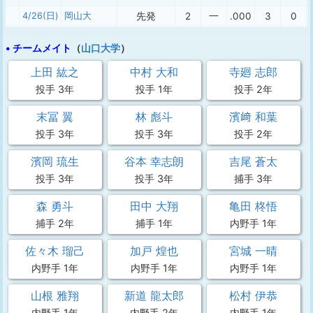
4/26(日)
岡山大
先発
2
一
.000
3
0
• チームメイト
（
山口大学
）
上田 紘之
中村 大和
寺廻 志郎
投手 3年
投手 1年
投手 2年
末冨 翼
林 彪斗
濱﨑 和葉
投手 3年
投手 3年
投手 2年
濱岡 琉生
谷本 幸志朗
吉尾 蒼太
投手 3年
投手 3年
捕手 3年
森 勇斗
田中 大翔
亀田 柊悟
捕手 2年
捕手 1年
内野手 1年
佐々木 瑠己
加戸 煌也
宮城 一晴
内野手 1年
内野手 1年
内野手 1年
山根 雅翔
新道 龍太郎
松村 伊恭
内野手 1年
内野手 2年
内野手 1年