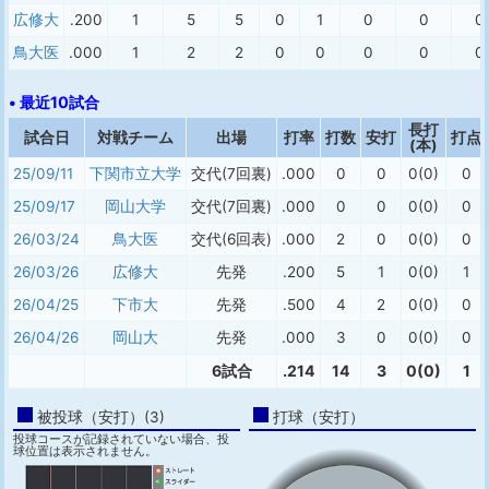
広修大
.200
1
5
5
0
1
0
0
0
鳥大医
.000
1
2
2
0
0
0
0
0
• 最近10試合
長打
試合日
対戦チーム
出場
打率
打数
安打
打点
(本)
25/09/11
下関市立大学
交代(7回裏)
.000
0
0
0(0)
0
25/09/17
岡山大学
交代(7回裏)
.000
0
0
0(0)
0
26/03/24
鳥大医
交代(6回表)
.000
2
0
0(0)
0
26/03/26
広修大
先発
.200
5
1
0(0)
1
26/04/25
下市大
先発
.500
4
2
0(0)
0
26/04/26
岡山大
先発
.000
3
0
0(0)
0
6試合
.214
14
3
0(0)
1
被投球（安打）(3)
打球（安打）
投球コースが記録されていない場合、投
球位置は表示されません。