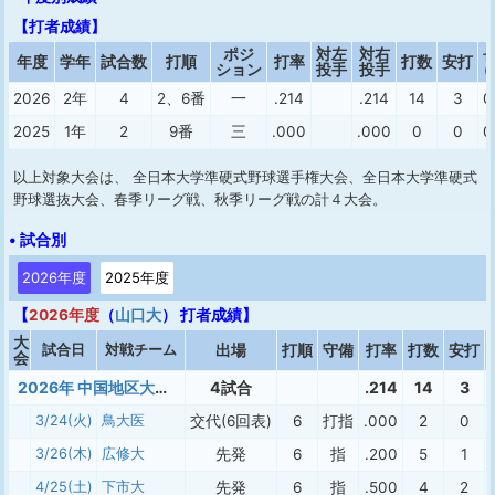
【打者成績】
ポジ
対左
対右
年度
学年
試合数
打順
打率
打数
安打
ション
投手
投手
(
2026
2年
4
2、6番
一
.214
.214
14
3
0
2025
1年
2
9番
三
.000
.000
0
0
0
以上対象大会は、 全日本大学準硬式野球選手権大会、全日本大学準硬式
野球選抜大会、春季リーグ戦、秋季リーグ戦の計４大会。
• 試合別
2026年度
2025年度
【
2026年度
（
山口大
） 打者成績】
大
試合日
対戦チーム
出場
打順
守備
打率
打数
安打
会
2026年 中国地区大学準硬式春季（１部）
4試合
.214
14
3
3/24(火)
鳥大医
交代(6回表)
6
打指
.000
2
0
3/26(木)
広修大
先発
6
指
.200
5
1
4/25(土)
下市大
先発
6
指
.500
4
2