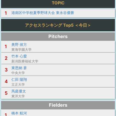
TOPIC
1
港南区中学校夏季野球大会 東永谷優勝
アクセスランキング Top5 ＜今日＞
Pitchers
奥野 彼方
1
東海学園大学
竹本 心愛
2
新潟医療福祉大学
東恩納 蒼
3
中央大学
仁田 陽翔
4
立正大学
馬庭優太
5
東洋大学
Fielders
橋本 航河
1