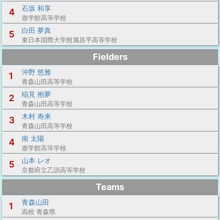
石坂 和享
4
遊学館高等学校
白田 夢真
5
東日本国際大学附属昌平高等学校
Fielders
沖野 悠雅
1
青森山田高等学校
稲見 抱夢
2
青森山田高等学校
木村 寿来
3
青森山田高等学校
南 太陽
4
遊学館高等学校
山本 レオ
5
京都府立乙訓高等学校
Teams
青森山田
1
高校 青森県