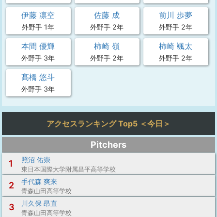
伊藤 凛空
佐藤 成
前川 歩夢
外野手 1年
外野手 2年
外野手 2年
本間 優輝
柿崎 嶺
柿崎 颯太
外野手 3年
外野手 2年
外野手 2年
髙橋 悠斗
外野手 3年
アクセスランキング Top5 ＜今日＞
Pitchers
照沼 佑崇
1
東日本国際大学附属昌平高等学校
手代森 爽来
2
青森山田高等学校
川久保 昂直
3
青森山田高等学校