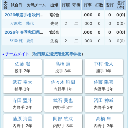
大
長打
試合日
対戦チーム
出場
打順
守備
打率
打数
安打
会
(本)
2026年選手権 秋田大会
1試合
.000
0
0
0(0)
7/8(水)
能代
先発
2
二
.000
0
0
0(0)
2026年 春季秋田県大会
1試合
.000
0
0
0(0)
5/10(日)
鹿角
先発
2
二
.000
0
0
0(0)
• チームメイト
（
秋田県立湯沢翔北高等学校
）
佐藤 潔
髙橋 廉
中村 優人
投手 2年
投手 3年
捕手 1年
武石 奏大
佐々木 唯樹
佐藤 陽喜
捕手 3年
内野手 1年
内野手 3年
寺田 塁斗
武石 昊也
沼田 神威
内野手 2年
内野手 3年
内野手 3年
藤原 海星
阿部 悠汰
髙橋 隼
内野手 2年
内野手 3年
内野手 3年