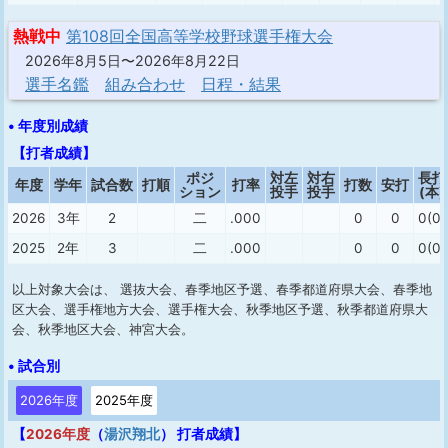
熱戦中
第108回全国高等学校野球選手権大会
2026年8月5日〜2026年8月22日
選手名鑑
組み合わせ
日程・結果
• 年度別成績
【打者成績】
ポジ
対左
対右
長打
年度
学年
試合数
打順
打率
打数
安打
ション
投手
投手
(本)
2026
3年
2
二
.000
0
0
0(0)
2025
2年
3
二
.000
0
0
0(0)
以上対象大会は、 選抜大会、春季地区予選、春季都道府県大会、春季地
区大会、選手権地方大会、選手権大会、秋季地区予選、秋季都道府県大
会、秋季地区大会、神宮大会。
• 試合別
2026年度
2025年度
【
2026年度
（
湯沢翔北
） 打者成績】