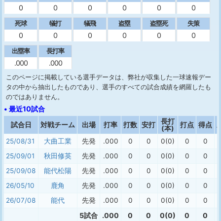
0
0
0
0
0
0
死球
犠打
犠飛
盗塁
盗塁死
失策
0
0
0
0
0
0
出塁率
長打率
.000
.000
このページに掲載している選手データは、弊社が収集した一球速報デー
タの中から抽出したものであり、選手のすべての試合成績を網羅したも
のではありません。
• 最近10試合
長打
試合日
対戦チーム
出場
打率
打数
安打
打点
得点
(本)
25/08/31
大曲工業
先発
.000
0
0
0(0)
0
0
25/09/01
秋田修英
先発
.000
0
0
0(0)
0
0
25/09/08
能代松陽
先発
.000
0
0
0(0)
0
0
26/05/10
鹿角
先発
.000
0
0
0(0)
0
0
26/07/08
能代
先発
.000
0
0
0(0)
0
0
5試合
.000
0
0
0(0)
0
0