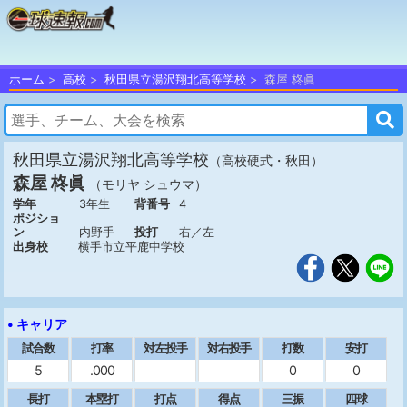
ホーム
高校
秋田県立湯沢翔北高等学校
森屋 柊眞
秋田県立湯沢翔北高等学校
（高校硬式・秋田）
森屋 柊眞
（モリヤ シュウマ）
学年
3年生
背番号
4
ポジショ
ン
内野手
投打
右／左
出身校
横手市立平鹿中学校
• キャリア
試合数
打率
対左投手
対右投手
打数
安打
5
.000
0
0
長打
本塁打
打点
得点
三振
四球