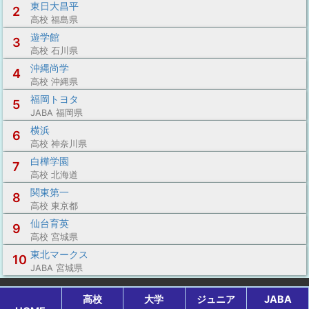
東日大昌平
2
高校 福島県
遊学館
3
高校 石川県
沖縄尚学
4
高校 沖縄県
福岡トヨタ
5
JABA 福岡県
横浜
6
高校 神奈川県
白樺学園
7
高校 北海道
関東第一
8
高校 東京都
仙台育英
9
高校 宮城県
東北マークス
10
JABA 宮城県
高校
大学
ジュニア
JABA