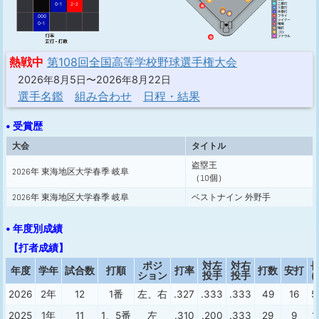
0-1
2-2
.000
0-1
熱戦中
第108回全国高等学校野球選手権大会
2026年8月5日〜2026年8月22日
選手名鑑
組み合わせ
日程・結果
• 受賞歴
大会
タイトル
盗塁王
2026年 東海地区大学春季 岐阜
（10個）
2026年 東海地区大学春季 岐阜
ベストナイン 外野手
• 年度別成績
【打者成績】
ポジ
対左
対右
年度
学年
試合数
打順
打率
打数
安打
ション
投手
投手
(
2026
2年
12
1番
左、右
.327
.333
.333
49
16
5
2025
1年
11
1、5番
左
.310
.200
.333
29
9
1