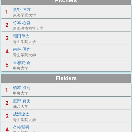
Pitchers
奥野 彼方
1
東海学園大学
竹本 心愛
2
新潟医療福祉大学
増田倖大
3
青山学院大学
南林 優作
4
青山学院大学
東恩納 蒼
5
中央大学
Fielders
橋本 航河
1
中央大学
渡部 夏史
2
仙台大学
成瀬遼太
3
青山学院大学
久枝賢吾
4