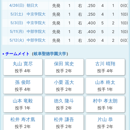
4/26(日)
朝日大
先発
1
右
.250
4
1
0(0)
5/2(土)
中京学院大
先発
1
右
.250
4
1
1(0)
5/3(日)
中京学院大
先発
1
右
.400
5
2
1(0)
5/11(月)
中部学院大
先発
1
右
.400
5
2
1(0)
5/12(火)
中部学院大
先発
1
右
.500
4
2
0(0)
• チームメイト
（
岐阜聖徳学園大学
）
丸山 寛尽
保田 篤史
古川 晴翔
投手 4年
投手 2年
投手 4年
孫 俊郎
小栗 遥大
山本 柊太
投手 4年
投手 2年
投手 1年
山本 竜毅
徳久 隆斗
村中 孝太朗
投手 1年
投手 2年
投手 1年
松井 寿才凰
松井 謙吾
片山 恭
投手 2年
投手 2年
投手 2年