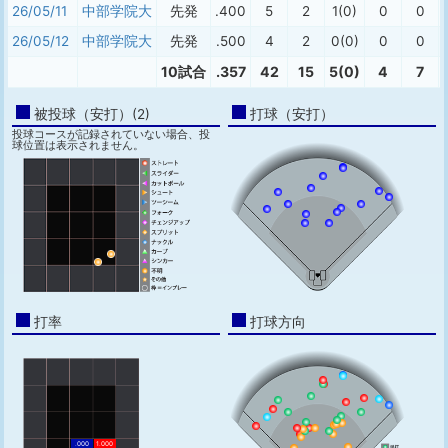
26/05/11
中部学院大
先発
.400
5
2
1(0)
0
0
26/05/12
中部学院大
先発
.500
4
2
0(0)
0
0
10試合
.357
42
15
5(0)
4
7
被投球（安打）(2)
打球（安打）
投球コースが記録されていない場合、投
球位置は表示されません。
打率
打球方向
.000
1.000