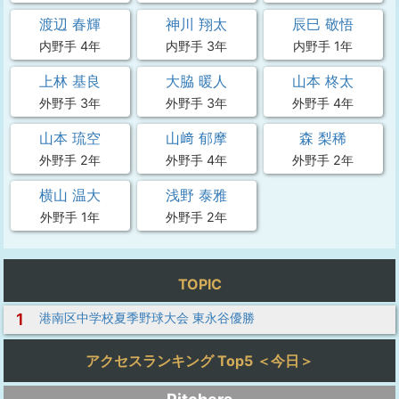
渡辺 春輝
神川 翔太
辰巳 敬悟
内野手 4年
内野手 3年
内野手 1年
上林 基良
大脇 暖人
山本 柊太
外野手 3年
外野手 3年
外野手 4年
山本 琉空
山﨑 郁摩
森 梨稀
外野手 2年
外野手 4年
外野手 2年
横山 温大
浅野 泰雅
外野手 1年
外野手 2年
TOPIC
1
港南区中学校夏季野球大会 東永谷優勝
アクセスランキング Top5 ＜今日＞