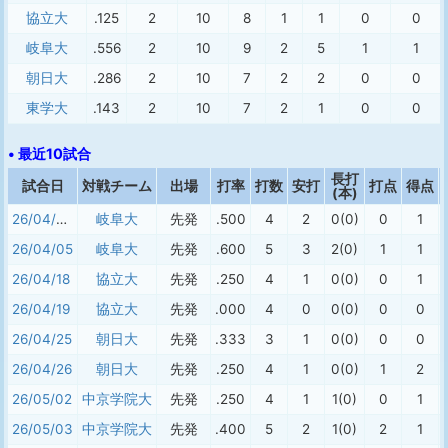
協立大
.125
2
10
8
1
1
0
0
岐阜大
.556
2
10
9
2
5
1
1
朝日大
.286
2
10
7
2
2
0
0
東学大
.143
2
10
7
2
1
0
0
• 最近10試合
長打
試合日
対戦チーム
出場
打率
打数
安打
打点
得点
(本)
26/04/04
岐阜大
先発
.500
4
2
0(0)
0
1
26/04/05
岐阜大
先発
.600
5
3
2(0)
1
1
26/04/18
協立大
先発
.250
4
1
0(0)
0
1
26/04/19
協立大
先発
.000
4
0
0(0)
0
0
26/04/25
朝日大
先発
.333
3
1
0(0)
0
0
26/04/26
朝日大
先発
.250
4
1
0(0)
1
2
26/05/02
中京学院大
先発
.250
4
1
1(0)
0
1
26/05/03
中京学院大
先発
.400
5
2
1(0)
2
1