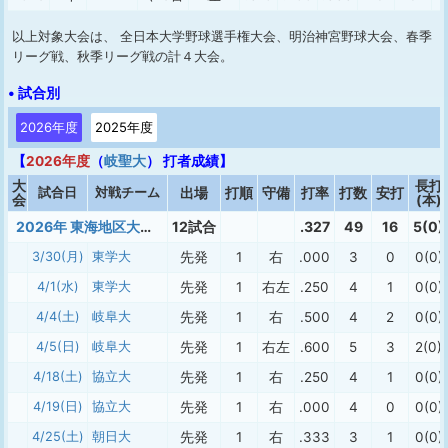
以上対象大会は、 全日本大学野球選手権大会、明治神宮野球大会、春季
リーグ戦、秋季リーグ戦の計４大会。
• 試合別
2026年度
2025年度
【
2026年度
（
岐聖大
） 打者成績】
大
長打
試合日
対戦チーム
出場
打順
守備
打率
打数
安打
会
(本)
2026年 東海地区大学春季 岐阜
12試合
.327
49
16
5(0)
3/30(月)
東学大
先発
1
右
.000
3
0
0(0)
4/1(水)
東学大
先発
1
右左
.250
4
1
0(0)
4/4(土)
岐阜大
先発
1
右
.500
4
2
0(0)
4/5(日)
岐阜大
先発
1
右左
.600
5
3
2(0)
4/18(土)
協立大
先発
1
右
.250
4
1
0(0)
4/19(日)
協立大
先発
1
右
.000
4
0
0(0)
4/25(土)
朝日大
先発
1
右
.333
3
1
0(0)