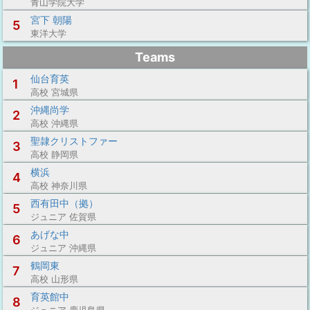
青山学院大学
宮下 朝陽
5
東洋大学
Teams
仙台育英
1
高校 宮城県
沖縄尚学
2
高校 沖縄県
聖隷クリストファー
3
高校 静岡県
横浜
4
高校 神奈川県
西有田中（拠）
5
ジュニア 佐賀県
あげな中
6
ジュニア 沖縄県
鶴岡東
7
高校 山形県
育英館中
8