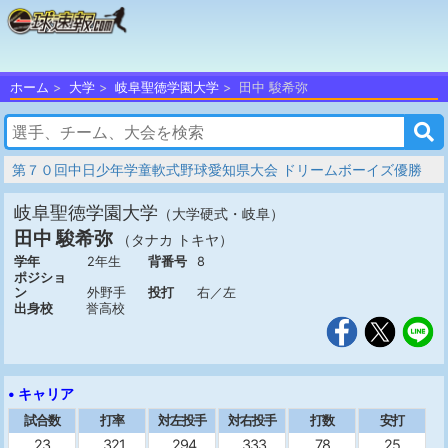
ホーム
大学
岐阜聖徳学園大学
田中 駿希弥
第７０回中日少年学童軟式野球愛知県大会 ドリームボーイズ優勝
岐阜聖徳学園大学
（大学硬式・岐阜）
田中 駿希弥
（タナカ トキヤ）
学年
2年生
背番号
8
ポジショ
ン
外野手
投打
右／左
出身校
誉高校
• キャリア
試合数
打率
対左投手
対右投手
打数
安打
23
.321
.294
.333
78
25