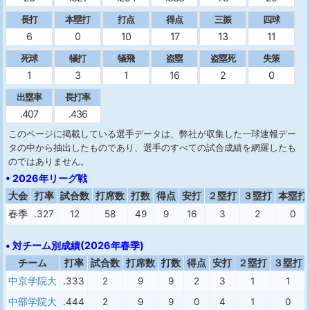
長打
本塁打
打点
得点
三振
四球
6
0
10
17
13
11
死球
犠打
犠飛
盗塁
盗塁死
失策
1
3
1
16
2
0
出塁率
長打率
.407
.436
このページに掲載している選手データは、弊社が収集した一球速報デー
タの中から抽出したものであり、選手のすべての試合成績を網羅したも
のではありません。
• 2026年リーグ戦
大会
打率
試合数
打席数
打数
得点
安打
２塁打
３塁打
本塁打
春季
.327
12
58
49
9
16
3
2
0
• 対チーム別成績(2026年春季)
チーム
打率
試合数
打席数
打数
得点
安打
２塁打
３塁打
中京学院大
.333
2
9
9
2
3
1
1
中部学院大
.444
2
9
9
0
4
1
0