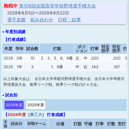
熱戦中
第108回全国高等学校野球選手権大会
2026年8月5日〜2026年8月22日
選手名鑑
組み合わせ
日程・結果
• 年度別成績
【打者成績】
ポジ
対左
対右
年度
学年
試合数
打順
打率
打
ション
投手
投手
2026
2年
10
2、3、5、8、9番
左、中
.200
.200
3
2025
1年
3
1、9番
中、右
.143
.167
7
以上対象大会は、 全日本大学準硬式野球選手権大会、全日本大学準硬式
野球選抜大会、春季リーグ戦、秋季リーグ戦の計４大会。
• 試合別
2026年度
2025年度
【
2026年度
（
東工大
） 打者成績】
大
試合日
対戦チーム
出場
打順
守備
打率
打数
安打
会