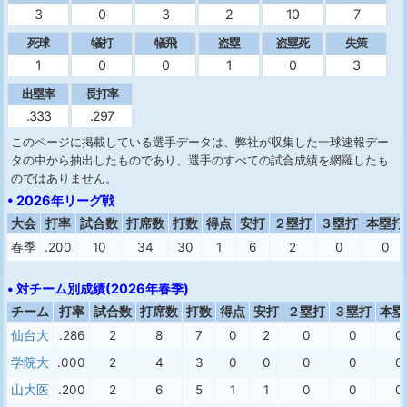
3
0
3
2
10
7
死球
犠打
犠飛
盗塁
盗塁死
失策
1
0
0
1
0
3
出塁率
長打率
.333
.297
このページに掲載している選手データは、弊社が収集した一球速報デー
タの中から抽出したものであり、選手のすべての試合成績を網羅したも
のではありません。
• 2026年リーグ戦
大会
打率
試合数
打席数
打数
得点
安打
２塁打
３塁打
本塁打
春季
.200
10
34
30
1
6
2
0
0
• 対チーム別成績(2026年春季)
チーム
打率
試合数
打席数
打数
得点
安打
２塁打
３塁打
本塁
仙台大
.286
2
8
7
0
2
0
0
0
学院大
.000
2
4
3
0
0
0
0
0
山大医
.200
2
6
5
1
1
0
0
0