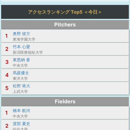
アクセスランキング Top5 ＜今日＞
Pitchers
奥野 彼方
1
東海学園大学
竹本 心愛
2
新潟医療福祉大学
東恩納 蒼
3
中央大学
馬庭優太
4
東洋大学
松野 将大
5
上武大学
Fielders
橋本 航河
1
中央大学
渡部 夏史
2
仙台大学