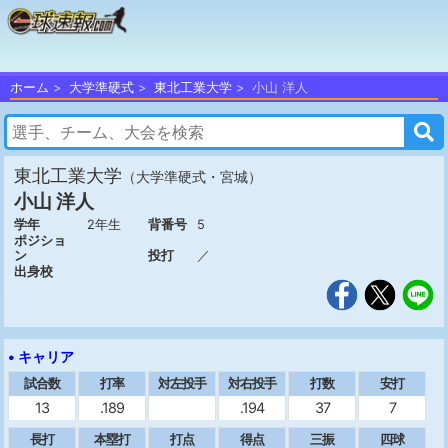
ホーム
大学準硬式
東北工業大学
小山 洋人
東北工業大学
（大学準硬式・宮城）
小山 洋人
学年
2年生
背番号
5
ポジショ
ン
投打
／
出身校
• キャリア
試合数
打率
対左投手
対右投手
打数
安打
13
.189
.194
37
7
長打
本塁打
打点
得点
三振
四球