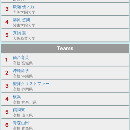
廣瀬 優ノ乃
3
尚美学園大学
藤原 悠楽
4
関東学院大学
真鍋 慧
5
大阪商業大学
Teams
仙台育英
1
高校 宮城県
沖縄尚学
2
高校 沖縄県
聖隷クリストファー
3
高校 静岡県
横浜
4
高校 神奈川県
鶴岡東
5
高校 山形県
青森山田
6
高校 青森県