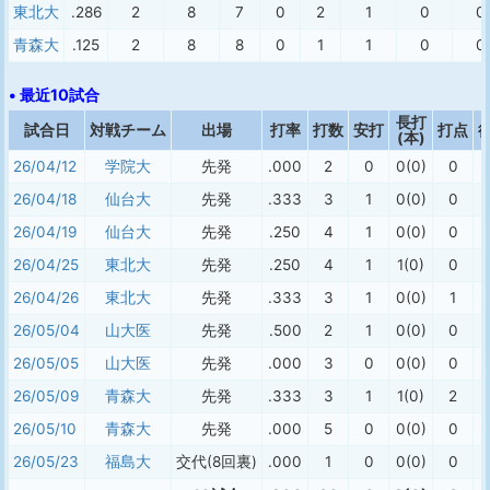
東北大
.286
2
8
7
0
2
1
0
0
青森大
.125
2
8
8
0
1
1
0
0
• 最近10試合
長打
試合日
対戦チーム
出場
打率
打数
安打
打点
(本)
26/04/12
学院大
先発
.000
2
0
0(0)
0
26/04/18
仙台大
先発
.333
3
1
0(0)
0
26/04/19
仙台大
先発
.250
4
1
0(0)
0
26/04/25
東北大
先発
.250
4
1
1(0)
0
26/04/26
東北大
先発
.333
3
1
0(0)
1
26/05/04
山大医
先発
.500
2
1
0(0)
0
26/05/05
山大医
先発
.000
3
0
0(0)
0
26/05/09
青森大
先発
.333
3
1
1(0)
2
26/05/10
青森大
先発
.000
5
0
0(0)
0
26/05/23
福島大
交代(8回裏)
.000
1
0
0(0)
0