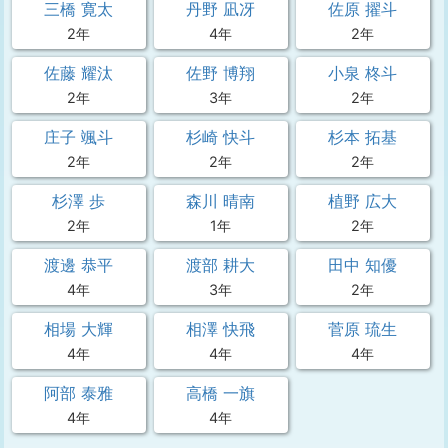
三橋 寛太
丹野 凪冴
佐原 擢斗
2年
4年
2年
佐藤 耀汰
佐野 博翔
小泉 柊斗
2年
3年
2年
庄子 颯斗
杉崎 快斗
杉本 拓基
2年
2年
2年
杉澤 歩
森川 晴南
植野 広大
2年
1年
2年
渡邊 恭平
渡部 耕大
田中 知優
4年
3年
2年
相場 大輝
相澤 快飛
菅原 琉生
4年
4年
4年
阿部 泰雅
高橋 一旗
4年
4年