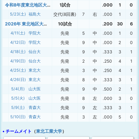
令和8年度東北地区大学準硬式野球連盟春季リーグ戦 一部・二部リーグ入れ替え戦
1試合
.000
1
0
5/23(土)
福島大
交代(8回裏)
7
右
.000
1
0
2026年 東北地区大学準硬式春季一部リーグ
10試合
.200
30
6
4/11(土)
学院大
先発
5
中
.000
1
0
4/12(日)
学院大
先発
9
中
.000
2
0
4/18(土)
仙台大
先発
9
中
.333
3
1
4/19(日)
仙台大
先発
2
中
.250
4
1
4/25(土)
東北大
先発
3
中
.250
4
1
4/26(日)
東北大
先発
8
中
.333
3
1
5/4(月)
山大医
先発
9
中
.500
2
1
5/5(火)
山大医
先発
8
左
.000
3
0
5/9(土)
青森大
先発
9
左
.333
3
1
5/10(日)
青森大
先発
3
左
.000
5
0
• チームメイト
（
東北工業大学
）