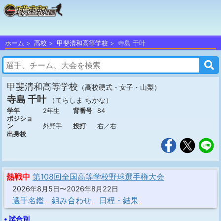
ホーム
高校
甲斐清和高等学校
寺島 千叶
甲斐清和高等学校
（高校硬式・女子・山梨）
寺島 千叶
（てらしま ちかな）
学年
2年生
背番号
84
ポジショ
ン
外野手
投打
右／右
出身校
熱戦中
第108回全国高等学校野球選手権大会
2026年8月5日〜2026年8月22日
選手名鑑
組み合わせ
日程・結果
• 試合別