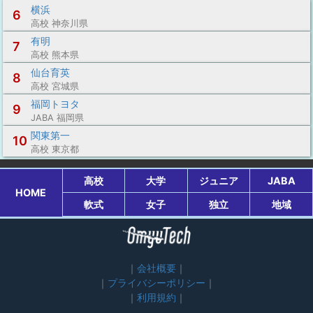
横浜
6
高校 神奈川県
有明
7
高校 熊本県
仙台育英
8
高校 宮城県
福岡トヨタ
9
JABA 福岡県
関東第一
10
高校 東京都
高校
大学
ジュニア
JABA
HOME
軟式
女子
独立
地域
会社概要
プライバシーポリシー
利用規約