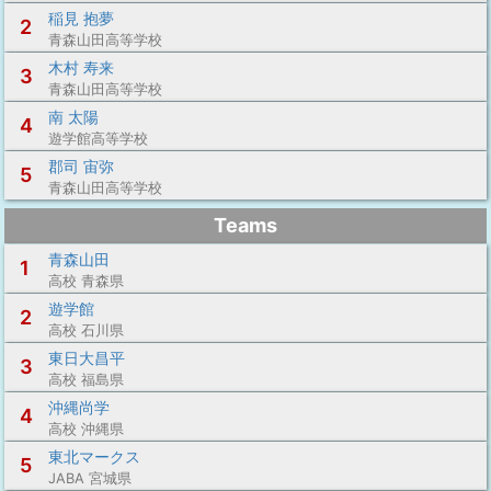
稲見 抱夢
2
青森山田高等学校
木村 寿来
3
青森山田高等学校
南 太陽
4
遊学館高等学校
郡司 宙弥
5
青森山田高等学校
Teams
青森山田
1
高校 青森県
遊学館
2
高校 石川県
東日大昌平
3
高校 福島県
沖縄尚学
4
高校 沖縄県
東北マークス
5
JABA 宮城県