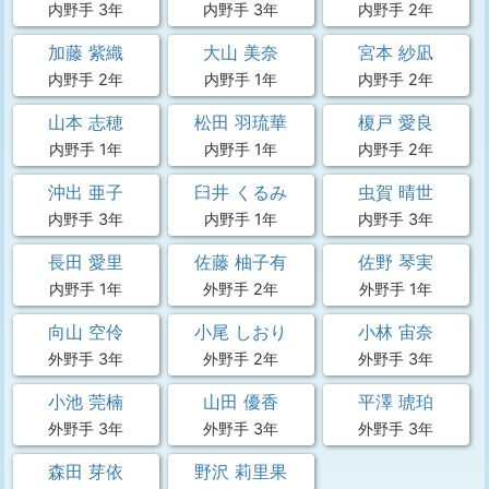
内野手 3年
内野手 3年
内野手 2年
加藤 紫織
大山 美奈
宮本 紗凪
内野手 2年
内野手 1年
内野手 2年
山本 志穂
松田 羽琉華
榎戸 愛良
内野手 1年
内野手 1年
内野手 2年
沖出 亜子
臼井 くるみ
虫賀 晴世
内野手 3年
内野手 1年
内野手 3年
長田 愛里
佐藤 柚子有
佐野 琴実
内野手 1年
外野手 2年
外野手 1年
向山 空伶
小尾 しおり
小林 宙奈
外野手 3年
外野手 2年
外野手 3年
小池 莞楠
山田 優香
平澤 琥珀
外野手 3年
外野手 3年
外野手 3年
森田 芽依
野沢 莉里果