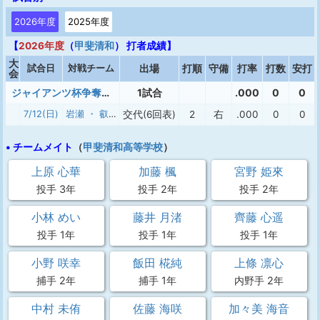
2026年度
2025年度
【
2026年度
（
甲斐清和
） 打者成績】
大
試合日
対戦チーム
出場
打順
守備
打率
打数
安打
会
ジャイアンツ杯争奪ヴィーナスリーグ
1試合
.000
0
0
7/12(日)
岩瀬 ・ 叡明
交代(6回表)
2
右
.000
0
0
• チームメイト
（
甲斐清和高等学校
）
上原 心華
加藤 楓
宮野 姫來
投手 3年
投手 2年
投手 2年
小林 めい
藤井 月渚
齊藤 心遥
投手 1年
投手 1年
投手 1年
小野 咲幸
飯田 椛純
上條 凛心
捕手 2年
捕手 1年
内野手 2年
中村 未侑
佐藤 海咲
加々美 海音