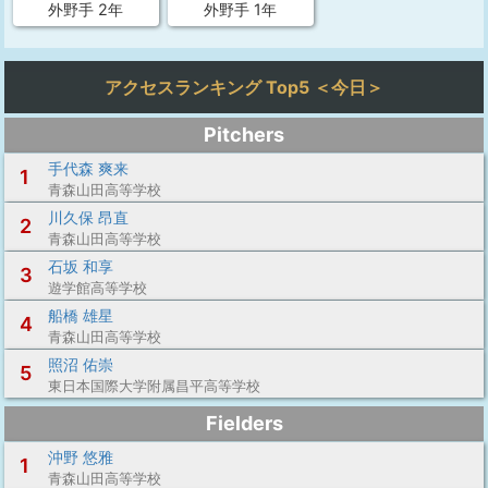
外野手 2年
外野手 1年
アクセスランキング Top5 ＜今日＞
Pitchers
手代森 爽来
1
青森山田高等学校
川久保 昂直
2
青森山田高等学校
石坂 和享
3
遊学館高等学校
船橋 雄星
4
青森山田高等学校
照沼 佑崇
5
東日本国際大学附属昌平高等学校
Fielders
沖野 悠雅
1
青森山田高等学校