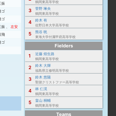
鶴岡東高等学校
三振
菅野 琳央
3
遊ゴ
鶴岡東高等学校
遊ゴ
鈴木 有
4
佐野日本大学高等学校
三振
、
左安
熊谷 晄
5
投飛
東海大学付属甲府高等学校
遊ゴ
Fielders
近藤 煌生路
1
鶴岡東高等学校
鈴木 大輝
2
福島県立修明高等学校
鈴木 悠陽
3
聖隷クリストファー高等学校
林 仁滉
4
鶴岡東高等学校
畠山 桐輔
5
鶴岡東高等学校
Teams