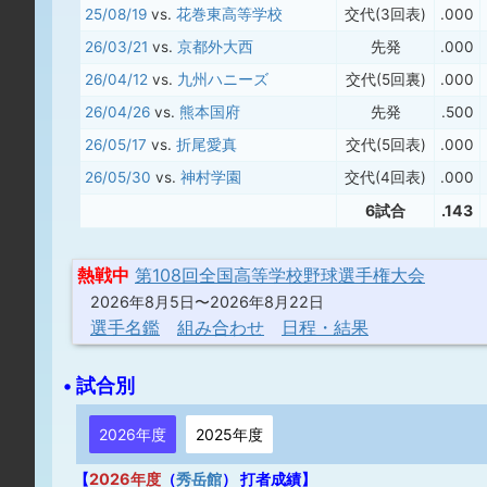
25/08/19
vs.
花巻東高等学校
交代(3回表)
.000
26/03/21
vs.
京都外大西
先発
.000
26/04/12
vs.
九州ハニーズ
交代(5回裏)
.000
26/04/26
vs.
熊本国府
先発
.500
26/05/17
vs.
折尾愛真
交代(5回表)
.000
26/05/30
vs.
神村学園
交代(4回表)
.000
6試合
.143
熱戦中
第108回全国高等学校野球選手権大会
2026年8月5日〜2026年8月22日
選手名鑑
組み合わせ
日程・結果
• 試合別
2026年度
2025年度
【
2026年度
（
秀岳館
） 打者成績】