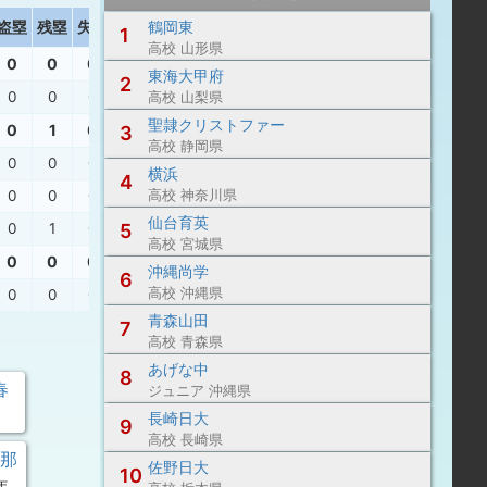
鶴岡東
盗塁
残塁
失策
打撃結果
1
高校 山形県
0
0
0
東海大甲府
2
0
0
0
遊ゴ
高校 山梨県
聖隷クリストファー
0
1
0
3
高校 静岡県
0
0
0
遊ゴ
横浜
4
0
0
0
三振
、
高校 神奈川県
左安
仙台育英
0
1
0
投飛
5
高校 宮城県
0
0
0
沖縄尚学
6
高校 沖縄県
0
0
0
遊ゴ
青森山田
7
高校 青森県
あげな中
8
春
ジュニア 沖縄県
長崎日大
9
高校 長崎県
々那
佐野日大
10
年