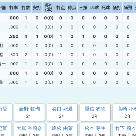
長打
守備
打率
打数
安打
打点
得点
三振
四球
死球
犠打
犠飛
(本)
.000
1
0
0(0)
0
0
0
0
0
0
0
一
.000
1
0
0(0)
0
0
0
0
0
0
0
.250
4
1
0(0)
1
0
1
0
0
0
0
打
.000
1
0
0(0)
0
0
0
0
0
0
0
指
.500
2
1
0(0)
1
0
1
0
0
0
0
走一
.000
1
0
0(0)
0
0
0
0
0
0
0
.000
1
0
0(0)
0
0
0
0
0
0
0
指
.000
1
0
0(0)
0
0
0
0
0
0
0
乃愛
藤野 虹瑚
谷口 妃愛
重信 衣吹
高崎 小
年
2年
2年
2年
2年
妃菜
大嶌 香莉奈
峰松 由茉
松本 芽生
竹下 莉
3年
内野手 2年
内野手 3年
内野手 3年
内野手 3