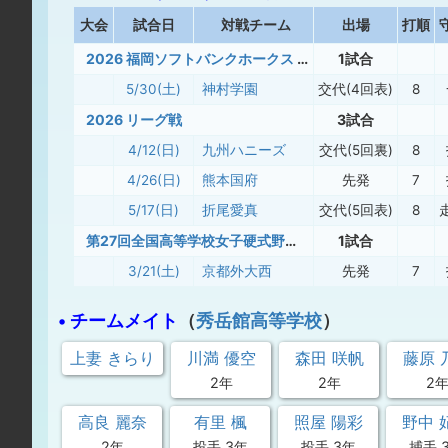
大
会
試合日
対戦チーム
出場
打順
2026 福岡ソフトバンクホークス クイーンズカップ supported by SMBC
1試合
5/30(土)
神村学園
交代(4回表)
8
2026 リーグ戦
3試合
4/12(日)
九州ハニーズ
交代(5回裏)
8
4/26(日)
熊本国府
先発
7
5/17(日)
折尾愛真
交代(5回表)
8
第27回全国高等学校女子硬式野球選抜大会
1試合
3/21(土)
京都外大西
先発
7
• チームメイト
（
秀岳館高等学校
）
上妻 きらり
川満 優空
森田 咲帆
藤原 
2年
2年
2
高良 麗奈
有里 楓
照屋 陽彩
野中 
2年
投手 3年
投手 3年
捕手 