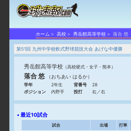
ホーム
高校
秀岳館高等学校
落合 悠
第51回 九州中学校軟式野球競技大会 あげな中優勝
秀岳館高等学校
（高校硬式・女子・熊本）
落合 悠
（おちあい はるか）
学年
2年生
背番号
28
ポジション
内野手
投打
右／右
• 最近10試合
試合
出場
打率