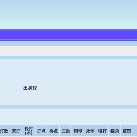
出身校
長打
打数
安打
打点
得点
三振
四球
死球
犠打
犠飛
盗塁
(本)