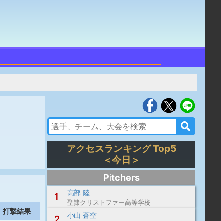
アクセスランキング Top5
＜今日＞
Pitchers
高部 陸
1
聖隷クリストファー高等学校
打撃結果
小山 蒼空
2