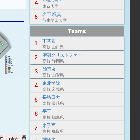
小嶌 啓也
4
東京大学
岩下 颯真
5
熊本学園大学
Teams
下関西
1
高校 山口県
聖隷クリストファー
2
高校 静岡県
鶴岡東
3
高校 山形県
東北学院
4
高校 宮城県
長崎日大
5
高校 長崎県
平工
6
高校 福島県
米子西
7
高校 鳥取県
失
暴
愛知大
自責点
ボーク
P/IP
WHIP