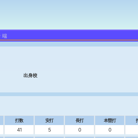
 端
出身校
打数
安打
長打
本塁打
41
5
0
0