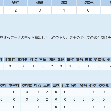
犠打
犠飛
盗塁
盗塁死
2
0
1
0
球速報データの中から抽出したものであり、選手のすべての試合成績を
打
本塁打
塁打数
打点
三振
四球
死球
犠打
犠飛
盗塁
盗塁死
失
0
3
1
10
2
0
1
0
1
0
塁打
本塁打
塁打数
打点
三振
四球
死球
犠打
犠飛
盗塁
盗塁死
0
0
0
0
2
0
0
0
0
0
0
0
0
0
0
2
0
0
0
0
0
0
0
0
1
0
1
0
0
0
0
0
0