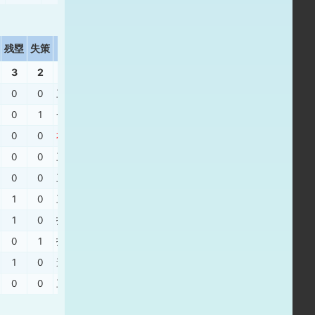
残塁
失策
打撃結果
3
2
0
0
三ゴ
、
三振
0
1
一直
、
投飛
、
右安
、
三振
0
0
右安
、
三ゴ
、
三振
、
三振
0
0
三振
、
右飛
0
0
三振
、
中直
1
0
三振
、
四球
、
三振
1
0
投ギ
、
四球
、
二安
0
1
投ゴ
、
右飛
、
一ゴ
1
0
遊野
、
三振
0
0
三振
、
三邪
、
二ゴ