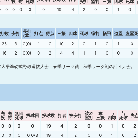
投
封
死球
安打
塁打
三振
四球
死球
0
0
0
0
0
0
19
4
2
0
0
1
0
長打
打数
安打
打点
得点
三振
四球
死球
犠打
犠飛
盗塁
盗塁
(本)
25
3
0(0)
1
0
10
2
0
1
0
1
0
16
2
0(0)
0
2
4
4
1
1
0
0
0
本大学準硬式野球選抜大会、春季リーグ戦、秋季リーグ戦の計４大会。
完
完
無四
被本
奪
与
与
投球回
投球数
打者
被安打
失
投
封
死球
塁打
三振
四球
死球
0
0
0
0
19
4
2
0
0
1
0
2
0
0
0
0 0/3
19
4
2
0
0
1
0
2