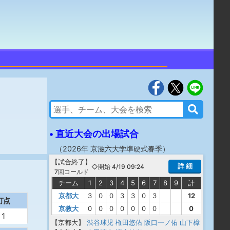
• 直近大会の出場試合
（
2026年 京滋六大学準硬式春季
）
【
試合終了
】
詳 細
◇開始 4/19 09:24
7回コールド
チーム
1
2
3
4
5
6
7
8
9
計
京都大
3
0
0
3
3
0
3
12
打点
京教大
0
0
0
0
0
0
0
0
1
【京都大】
渋谷球児
権田悠佑
阪口一ノ佑
山下樟