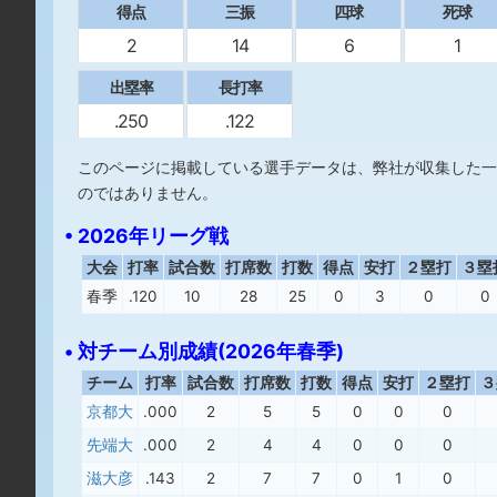
得点
三振
四球
死球
2
14
6
1
出塁率
長打率
.250
.122
このページに掲載している選手データは、弊社が収集した一
のではありません。
• 2026年リーグ戦
大会
打率
試合数
打席数
打数
得点
安打
２塁打
３塁
春季
.120
10
28
25
0
3
0
0
• 対チーム別成績(2026年春季)
チーム
打率
試合数
打席数
打数
得点
安打
２塁打
３
京都大
.000
2
5
5
0
0
0
先端大
.000
2
4
4
0
0
0
滋大彦
.143
2
7
7
0
1
0