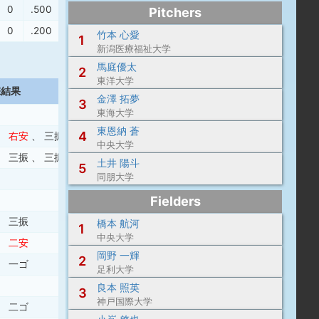
0
.500
.400
.900
Pitchers
0
.200
.000
.200
竹本 心愛
1
新潟医療福祉大学
馬庭優太
2
東洋大学
撃結果
金澤 拓夢
3
東海大学
東恩納 蒼
4
、
右安
、
三振
中央大学
、
三振
、
三振
土井 陽斗
5
同朋大学
Fielders
、
三振
橋本 航河
1
中央大学
、
二安
岡野 一輝
2
、
一ゴ
足利大学
良本 照英
3
神戸国際大学
、
二ゴ