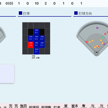
3
0(0)
1
0
10
2
0
1
0
1
打率
打球方向
.000
0-2
.000
.000
.000
0-2
0-6
0-3
.500
.000
.000
3-6
0-2
0-3
.000
0-1
完
完
無四
被
被本
奪
与
与
セ
ホ
投球回
投球数
打者