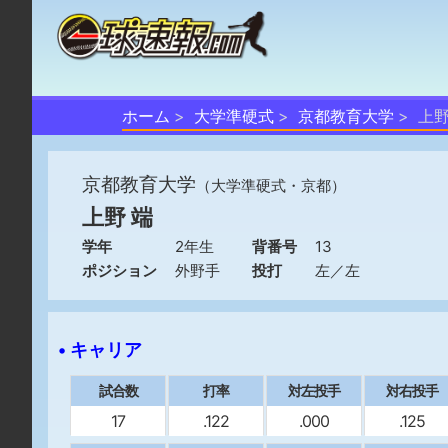
ホーム
大学準硬式
京都教育大学
上野
京都教育大学
（大学準硬式・京都）
上野 端
学年
2年生
背番号
13
ポジション
外野手
投打
左／左
• キャリア
試合数
打率
対左投手
対右投手
17
.122
.000
.125