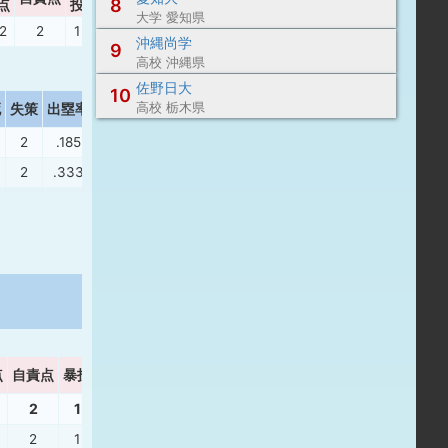
8
点
投
大学 愛知県
2
2
1
0
19.00
---
沖縄尚学
9
高校 沖縄県
佐野日大
10
高校 栃木県
死
失策
出塁率
長打率
2
.185
.120
2
.333
.125
点
自責点
暴投
ボーク
WHIP
2
1
0
0.00
2
1
0
0.00