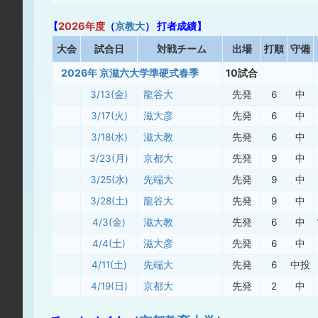
【
2026年度
（
京教大
） 打者成績】
大
会
試合日
対戦チーム
出場
打順
守備
2026年 京滋六大学準硬式春季
10試合
3/13(金)
龍谷大
先発
6
中
3/17(火)
滋大彦
先発
6
中
3/18(水)
滋大教
先発
6
中
3/23(月)
京都大
先発
9
中
3/25(水)
先端大
先発
9
中
3/28(土)
龍谷大
先発
9
中
4/3(金)
滋大教
先発
6
中
4/4(土)
滋大彦
先発
6
中
4/11(土)
先端大
先発
6
中投
4/19(日)
京都大
先発
2
中