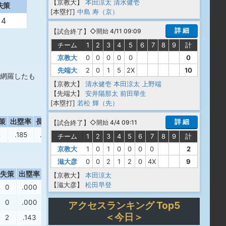
【京教大】
本田涼太
清水健壱
失策
[本塁打]
中島 寿（京）
4
詳 細
【
試合終了
】
◇開始 4/11 09:09
チーム
1
2
3
4
5
6
7
8
9
計
京教大
0
0
0
0
0
0
先端大
2
0
1
5
2X
10
網羅したも
【京教大】
清水健壱
本田涼太
上野端
【先端大】
安井陽那太
前田華生
[本塁打]
若松 輝（先）
策
出塁率
長打率
OPS
詳 細
【
試合終了
】
◇開始 4/4 09:11
2
.185
.120
.305
チーム
1
2
3
4
5
6
7
8
9
計
京教大
1
0
1
0
0
0
0
2
滋大彦
0
0
2
1
2
0
4X
9
失策
出塁率
長打率
OPS
【京教大】
本田涼太
【滋大彦】
松田早登
0
.000
.000
.000
0
.000
.000
.000
アクセスランキング Top5
＜今日＞
2
.143
.143
.286