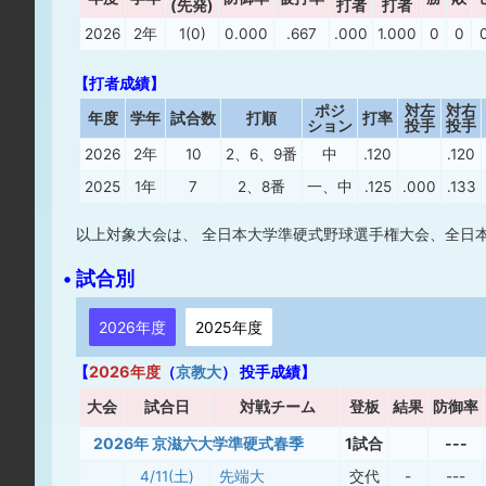
(先発)
打者
打者
2026
2年
1(0)
0.000
.667
.000
1.000
0
0
【打者成績】
ポジ
対左
対右
年度
学年
試合数
打順
打率
ション
投手
投手
2026
2年
10
2、6、9番
中
.120
.120
2025
1年
7
2、8番
一、中
.125
.000
.133
以上対象大会は、 全日本大学準硬式野球選手権大会、全日
• 試合別
2026年度
2025年度
【
2026年度
（
京教大
） 投手成績】
大
会
試合日
対戦チーム
登板
結果
防御率
2026年 京滋六大学準硬式春季
1試合
---
4/11(土)
先端大
交代
-
---