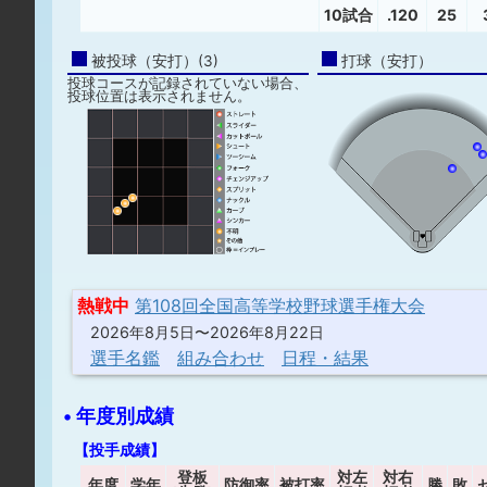
10試合
.120
25
被投球（安打）(3)
打球（安打）
投球コースが記録されていない場合、
投球位置は表示されません。
熱戦中
第108回全国高等学校野球選手権大会
2026年8月5日〜2026年8月22日
選手名鑑
組み合わせ
日程・結果
• 年度別成績
【投手成績】
登板
対左
対右
年度
学年
防御率
被打率
勝
敗