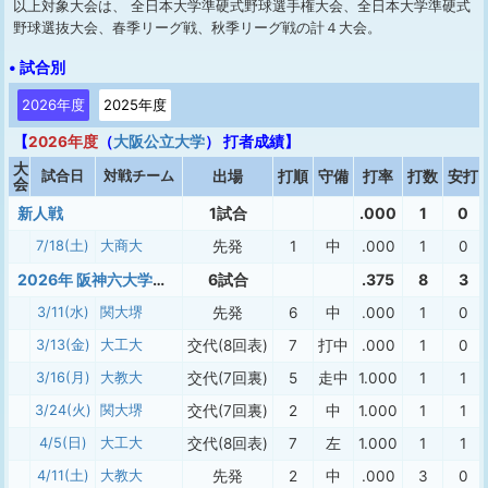
以上対象大会は、 全日本大学準硬式野球選手権大会、全日本大学準硬式
野球選抜大会、春季リーグ戦、秋季リーグ戦の計４大会。
• 試合別
2026年度
2025年度
【
2026年度
（
大阪公立大学
） 打者成績】
大
試合日
対戦チーム
出場
打順
守備
打率
打数
安打
会
新人戦
1試合
.000
1
0
7/18(土)
大商大
先発
1
中
.000
1
0
2026年 阪神六大学準硬式 春季
6試合
.375
8
3
3/11(水)
関大堺
先発
6
中
.000
1
0
3/13(金)
大工大
交代(8回表)
7
打中
.000
1
0
3/16(月)
大教大
交代(7回裏)
5
走中
1.000
1
1
3/24(火)
関大堺
交代(7回裏)
2
中
1.000
1
1
4/5(日)
大工大
交代(8回表)
7
左
1.000
1
1
4/11(土)
大教大
先発
2
中
.000
3
0