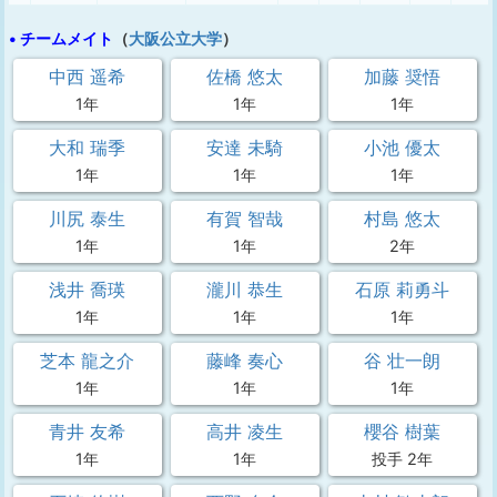
• チームメイト
（
大阪公立大学
）
中西 遥希
佐橋 悠太
加藤 奨悟
1年
1年
1年
大和 瑞季
安達 未騎
小池 優太
1年
1年
1年
川尻 泰生
有賀 智哉
村島 悠太
1年
1年
2年
浅井 喬瑛
瀧川 恭生
石原 莉勇斗
1年
1年
1年
芝本 龍之介
藤峰 奏心
谷 壮一朗
1年
1年
1年
青井 友希
高井 凌生
櫻谷 樹葉
1年
1年
投手 2年