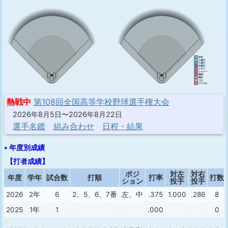
熱戦中
第108回全国高等学校野球選手権大会
2026年8月5日〜2026年8月22日
選手名鑑
組み合わせ
日程・結果
• 年度別成績
【打者成績】
ポジ
対左
対右
年度
学年
試合数
打順
打率
打数
ション
投手
投手
2026
2年
6
2、5、6、7番
左、中
.375
1.000
.286
8
2025
1年
1
.000
0