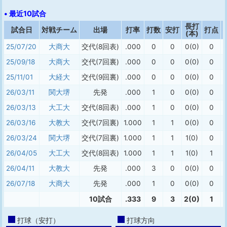
• 最近10試合
長打
試合日
対戦チーム
出場
打率
打数
安打
打点
(本)
25/07/20
大商大
交代(8回表)
.000
0
0
0(0)
0
25/09/18
大商大
交代(7回裏)
.000
0
0
0(0)
0
25/11/01
大経大
交代(9回裏)
.000
0
0
0(0)
0
26/03/11
関大堺
先発
.000
1
0
0(0)
0
26/03/13
大工大
交代(8回表)
.000
1
0
0(0)
0
26/03/16
大教大
交代(7回裏)
1.000
1
1
0(0)
0
26/03/24
関大堺
交代(7回裏)
1.000
1
1
1(0)
0
26/04/05
大工大
交代(8回表)
1.000
1
1
1(0)
1
26/04/11
大教大
先発
.000
3
0
0(0)
0
26/07/18
大商大
先発
.000
1
0
0(0)
0
10試合
.333
9
3
2(0)
1
打球（安打）
打球方向