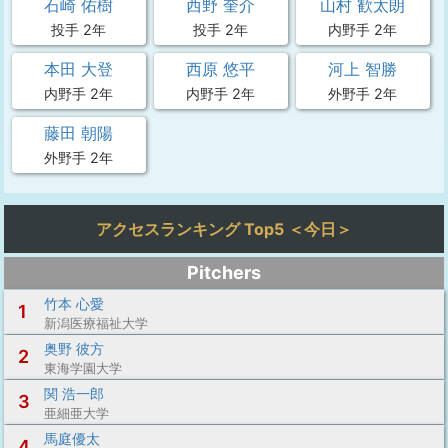
石崎 佑樹
西野 奎介
山村 歓太朗
投手 2年
投手 2年
内野手 2年
本田 大登
西原 悠平
河上 智勝
内野手 2年
内野手 2年
外野手 2年
藤田 朝陽
外野手 2年
アクセスランキング Top5 ＜今日＞
Pitchers
竹本 心愛
1
新潟医療福祉大学
奥野 彼方
2
東海学園大学
関 浩一郎
3
亜細亜大学
馬庭優太
4