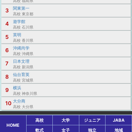
高校 福島県
関東第一
3
高校 東京都
遊学館
4
高校 石川県
英明
5
高校 香川県
沖縄尚学
6
高校 沖縄県
日本文理
7
高校 新潟県
仙台育英
8
高校 宮城県
横浜
9
高校 神奈川県
大分商
10
高校 大分県
高校
大学
ジュニア
JABA
HOME
軟式
女子
独立
地域