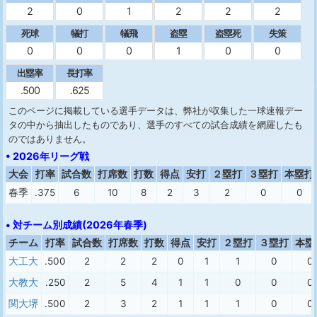
2
0
1
2
2
2
死球
犠打
犠飛
盗塁
盗塁死
失策
0
0
0
1
0
0
出塁率
長打率
.500
.625
このページに掲載している選手データは、弊社が収集した一球速報デー
タの中から抽出したものであり、選手のすべての試合成績を網羅したも
のではありません。
• 2026年リーグ戦
大会
打率
試合数
打席数
打数
得点
安打
２塁打
３塁打
本塁打
春季
.375
6
10
8
2
3
2
0
0
• 対チーム別成績(2026年春季)
チーム
打率
試合数
打席数
打数
得点
安打
２塁打
３塁打
本塁
大工大
.500
2
2
2
0
1
1
0
0
大教大
.250
2
5
4
1
1
0
0
0
関大堺
.500
2
3
2
1
1
1
0
0