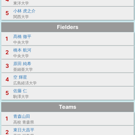
東洋大学
小林 虎之介
5
関西大学
Fielders
髙橋 徹平
1
中央大学
橋本 航河
2
中央大学
原田 純希
3
亜細亜大学
空 輝星
4
広島経済大学
佐藤 仁
5
駒澤大学
Teams
青森山田
1
高校 青森県
東日大昌平
2