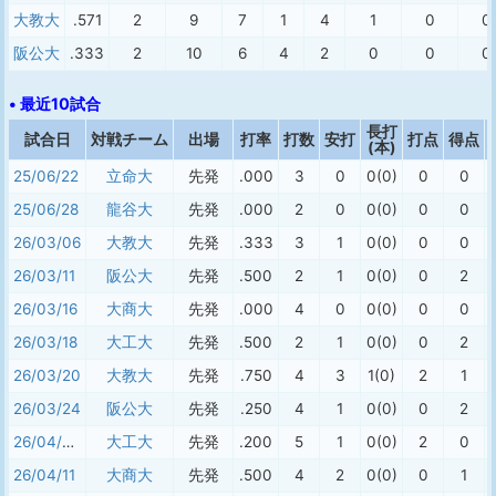
大教大
.571
2
9
7
1
4
1
0
0
阪公大
.333
2
10
6
4
2
0
0
0
• 最近10試合
長打
試合日
対戦チーム
出場
打率
打数
安打
打点
得点
(本)
25/06/22
立命大
先発
.000
3
0
0(0)
0
0
25/06/28
龍谷大
先発
.000
2
0
0(0)
0
0
26/03/06
大教大
先発
.333
3
1
0(0)
0
0
26/03/11
阪公大
先発
.500
2
1
0(0)
0
2
26/03/16
大商大
先発
.000
4
0
0(0)
0
0
26/03/18
大工大
先発
.500
2
1
0(0)
0
2
26/03/20
大教大
先発
.750
4
3
1(0)
2
1
26/03/24
阪公大
先発
.250
4
1
0(0)
0
2
26/04/03
大工大
先発
.200
5
1
0(0)
2
0
26/04/11
大商大
先発
.500
4
2
0(0)
0
1