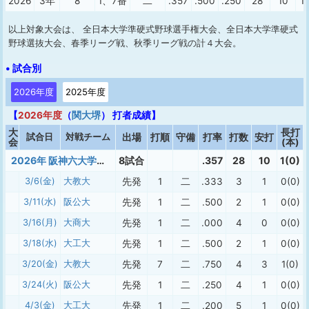
2026
3年
8
1、7番
二
.357
.500
.250
28
10
1(
以上対象大会は、 全日本大学準硬式野球選手権大会、全日本大学準硬式
野球選抜大会、春季リーグ戦、秋季リーグ戦の計４大会。
• 試合別
2026年度
2025年度
【
2026年度
（
関大堺
） 打者成績】
大
長打
試合日
対戦チーム
出場
打順
守備
打率
打数
安打
会
(本)
2026年 阪神六大学準硬式 春季
8試合
.357
28
10
1(0)
3/6(金)
大教大
先発
1
二
.333
3
1
0(0)
3/11(水)
阪公大
先発
1
二
.500
2
1
0(0)
3/16(月)
大商大
先発
1
二
.000
4
0
0(0)
3/18(水)
大工大
先発
1
二
.500
2
1
0(0)
3/20(金)
大教大
先発
7
二
.750
4
3
1(0)
3/24(火)
阪公大
先発
1
二
.250
4
1
0(0)
4/3(金)
大工大
先発
1
二
.200
5
1
0(0)