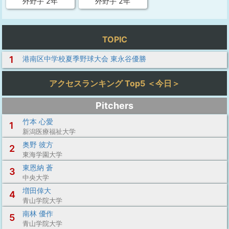
外野手 2年
外野手 2年
TOPIC
1
港南区中学校夏季野球大会 東永谷優勝
アクセスランキング Top5 ＜今日＞
Pitchers
竹本 心愛
1
新潟医療福祉大学
奥野 彼方
2
東海学園大学
東恩納 蒼
3
中央大学
増田倖大
4
青山学院大学
南林 優作
5
青山学院大学