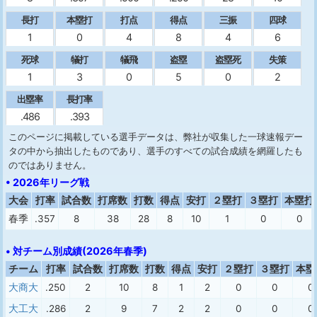
長打
本塁打
打点
得点
三振
四球
1
0
4
8
4
6
死球
犠打
犠飛
盗塁
盗塁死
失策
1
3
0
5
0
2
出塁率
長打率
.486
.393
このページに掲載している選手データは、弊社が収集した一球速報デー
タの中から抽出したものであり、選手のすべての試合成績を網羅したも
のではありません。
• 2026年リーグ戦
大会
打率
試合数
打席数
打数
得点
安打
２塁打
３塁打
本塁打
春季
.357
8
38
28
8
10
1
0
0
• 対チーム別成績(2026年春季)
チーム
打率
試合数
打席数
打数
得点
安打
２塁打
３塁打
本塁
大商大
.250
2
10
8
1
2
0
0
0
大工大
.286
2
9
7
2
2
0
0
0