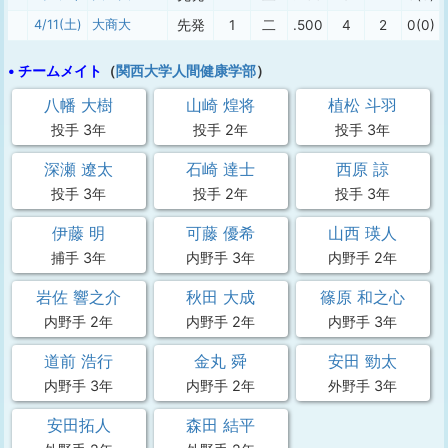
4/11(土)
大商大
先発
1
二
.500
4
2
0(0)
• チームメイト
（
関西大学人間健康学部
）
八幡 大樹
山崎 煌将
植松 斗羽
投手 3年
投手 2年
投手 3年
深瀬 遼太
石崎 達士
西原 諒
投手 3年
投手 2年
投手 3年
伊藤 明
可藤 優希
山西 瑛人
捕手 3年
内野手 3年
内野手 2年
岩佐 響之介
秋田 大成
篠原 和之心
内野手 2年
内野手 2年
内野手 3年
道前 浩行
金丸 舜
安田 勁太
内野手 3年
内野手 2年
外野手 3年
安田拓人
森田 結平