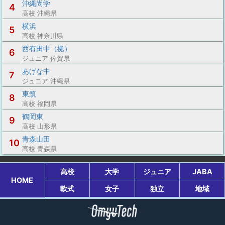
沖縄尚学
4
高校 沖縄県
横浜
5
高校 神奈川県
西有田中（拠）
6
ジュニア 佐賀県
あげな中
7
ジュニア 沖縄県
東筑
8
高校 福岡県
鶴岡東
9
高校 山形県
青森山田
10
高校 青森県
高校
大学
ジュニア
JABA
HOME
軟式
女子
独立
地域