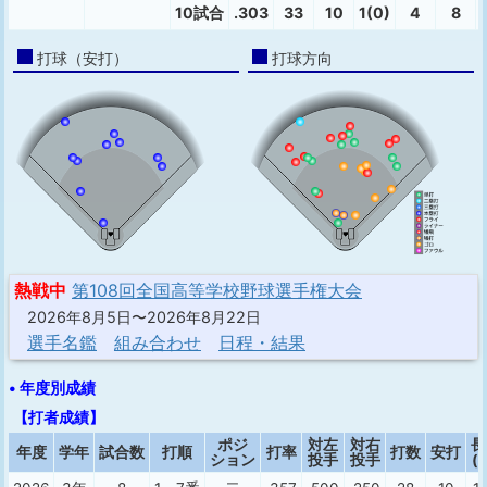
10試合
.303
33
10
1(0)
4
8
打球（安打）
打球方向
熱戦中
第108回全国高等学校野球選手権大会
2026年8月5日〜2026年8月22日
選手名鑑
組み合わせ
日程・結果
• 年度別成績
【打者成績】
ポジ
対左
対右
長
年度
学年
試合数
打順
打率
打数
安打
ション
投手
投手
(