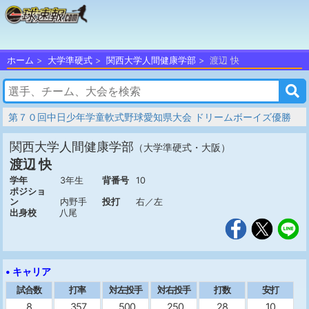
ホーム
大学準硬式
関西大学人間健康学部
渡辺 快
第７０回中日少年学童軟式野球愛知県大会 ドリームボーイズ優勝
関西大学人間健康学部
（大学準硬式・大阪）
渡辺 快
学年
3年生
背番号
10
ポジショ
ン
内野手
投打
右／左
出身校
八尾
• キャリア
試合数
打率
対左投手
対右投手
打数
安打
8
.357
.500
.250
28
10