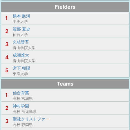
Fielders
橋本 航河
1
中央大学
渡部 夏史
2
仙台大学
久枝賢吾
3
青山学院大学
成瀬遼太
4
青山学院大学
宮下 朝陽
5
東洋大学
Teams
仙台育英
1
高校 宮城県
神村学園
2
高校 鹿児島県
聖隷クリストファー
3
高校 静岡県