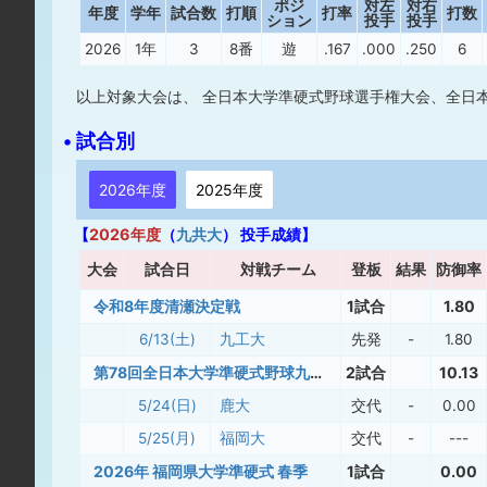
ポジ
対左
対右
年度
学年
試合数
打順
打率
打数
ション
投手
投手
2026
1年
3
8番
遊
.167
.000
.250
6
以上対象大会は、 全日本大学準硬式野球選手権大会、全日
• 試合別
2026年度
2025年度
【
2026年度
（
九共大
） 投手成績】
大
会
試合日
対戦チーム
登板
結果
防御率
令和8年度清瀬決定戦
1試合
1.80
6/13(土)
九工大
先発
-
1.80
第78回全日本大学準硬式野球九州選手権大会
2試合
10.13
5/24(日)
鹿大
交代
-
0.00
5/25(月)
福岡大
交代
-
---
2026年 福岡県大学準硬式 春季
1試合
0.00