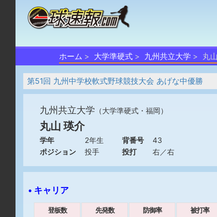
ホーム
大学準硬式
九州共立大学
丸山
第51回 九州中学校軟式野球競技大会 あげな中優勝
九州共立大学
（大学準硬式・福岡）
丸山 瑛介
学年
2年生
背番号
43
ポジション
投手
投打
右／右
• キャリア
登板数
先発数
防御率
被打率