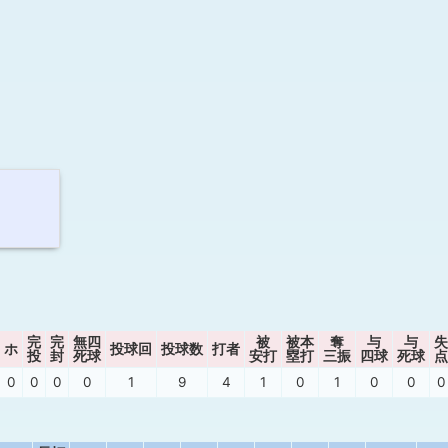
完
完
無四
被
被本
奪
与
与
失
ホ
投球回
投球数
打者
投
封
死球
安打
塁打
三振
四球
死球
点
0
0
0
0
1
9
4
1
0
1
0
0
0