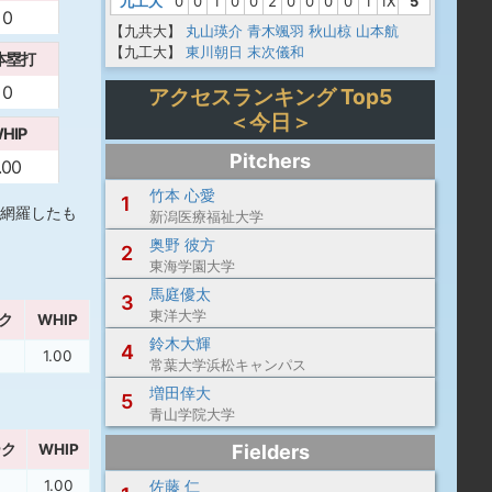
九工大
0
0
1
0
0
2
0
0
0
0
1
1X
5
0
【九共大】
丸山瑛介
青木颯羽
秋山椋
山本航
【九工大】
東川朝日
末次儀和
本塁打
0
アクセスランキング Top5
＜今日＞
HIP
Pitchers
.00
竹本 心愛
1
網羅したも
新潟医療福祉大学
奥野 彼方
2
東海学園大学
馬庭優太
3
東洋大学
ク
WHIP
鈴木大輝
4
1.00
常葉大学浜松キャンパス
増田倖大
5
青山学院大学
ーク
WHIP
Fielders
1.00
佐藤 仁