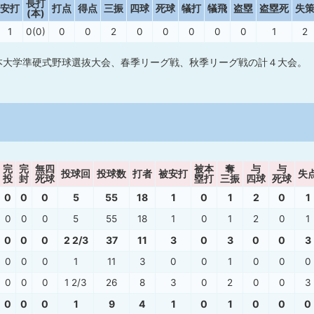
長打
安打
打点
得点
三振
四球
死球
犠打
犠飛
盗塁
盗塁死
失
(本)
1
0(0)
0
0
2
0
0
0
0
0
1
2
本大学準硬式野球選抜大会、春季リーグ戦、秋季リーグ戦の計４大会。
完
完
無四
被本
奪
与
与
投球回
投球数
打者
被安打
失
投
封
死球
塁打
三振
四球
死球
0
0
0
5
55
18
1
0
1
2
0
1
0
0
0
5
55
18
1
0
1
2
0
1
0
0
0
2 2/3
37
11
3
0
3
0
0
3
0
0
0
1
11
3
0
0
1
0
0
0
0
0
0
1 2/3
26
8
3
0
2
0
0
3
0
0
0
1
9
4
1
0
1
0
0
0