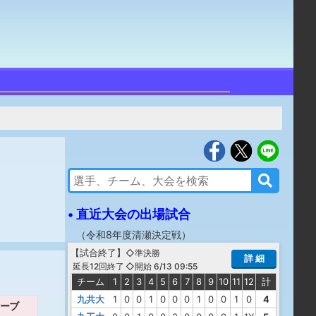
• 直近大会の出場試合
（
令和8年度清瀬決定戦
）
【
試合終了
】
◇準決勝
詳 細
◇開始 6/13 09:55
延長12回終了
チーム
1
2
3
4
5
6
7
8
9
10
11
12
計
九共大
1
0
0
1
0
0
0
1
0
0
1
0
4
ーブ