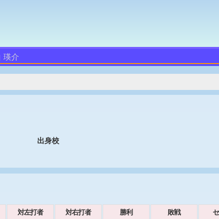
 瑛介
出身校
対左打者
対右打者
勝利
敗戦
セ