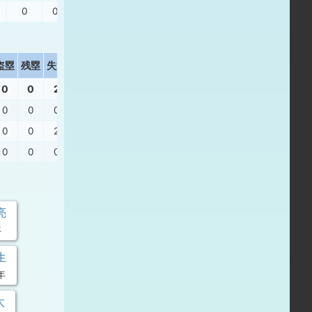
0
0
0
1.00
盗塁
残塁
失策
打撃結果
0
0
2
0
0
0
0
0
2
三振
、
三振
0
0
0
左安
、
遊ゴ
、
遊飛
、
右飛
亮
年
生
年
太