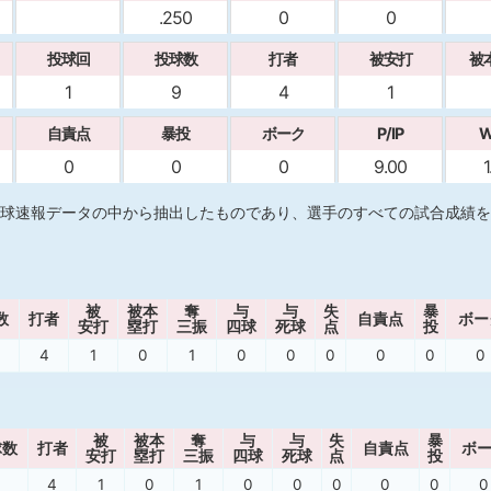
.250
0
0
投球回
投球数
打者
被安打
被
1
9
4
1
自責点
暴投
ボーク
P/IP
W
0
0
0
9.00
1
球速報データの中から抽出したものであり、選手のすべての試合成績を
被
被本
奪
与
与
失
暴
数
打者
自責点
ボー
安打
塁打
三振
四球
死球
点
投
4
1
0
1
0
0
0
0
0
0
被
被本
奪
与
与
失
暴
球数
打者
自責点
ボ
安打
塁打
三振
四球
死球
点
投
4
1
0
1
0
0
0
0
0
0