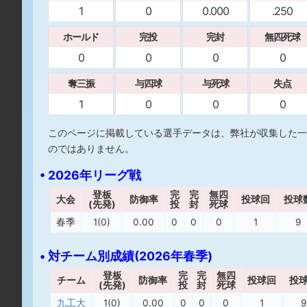
1
0
0.000
.250
ホールド
完投
完封
無四死球
0
0
0
0
奪三振
与四球
与死球
失点
1
0
0
0
このページに掲載している選手データは、弊社が収集した一
のではありません。
• 2026年リーグ戦
登板
完
完
無四
大会
防御率
投球回
投球
(先発)
投
封
死球
春季
1(0)
0.00
0
0
0
1
9
• 対チーム別成績(2026年春季)
登板
完
完
無四
チーム
防御率
投球回
投
(先発)
投
封
死球
九工大
1(0)
0.00
0
0
0
1
9