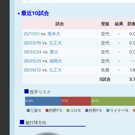
• 最近10試合
試合
登板
結果
防
25/11/01
vs.
熊本大
交代
-
0.
26/03/16
vs.
九工大
交代
-
0.
26/05/24
vs.
鹿大
交代
-
0.
26/05/25
vs.
福岡大
交代
-
--
26/06/13
vs.
九工大
先発
-
1.
5試合
3.
投手リスク
13.8%
11.1%
36.1%
■
三振%
■
内野F%
■
ゴロ%
■
外野F%
■
ライナー%
被打球方向