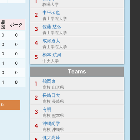
1
駒澤大学
中平稜也
2
青山学院大学
暴
ボーク
佐藤 慈弘
投
3
青山学院大学
0
0
成瀬遼太
4
0
0
青山学院大学
0
0
橋本 航河
5
中央大学
1
0
Teams
0
0
鶴岡東
1
0
1
高校 山形県
長崎日大
2
高校 長崎県
.3%
有明
3
高校 熊本県
沖縄尚学
4
高校 沖縄県
健大高崎
5