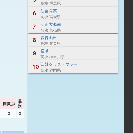
高校 群馬県
仙台育英
6
高校 宮城県
立正大淞南
7
高校 島根県
青森山田
8
高校 青森県
横浜
9
高校 神奈川県
聖隷クリストファー
10
高校 静岡県
暴
自責点
ボーク
P/IP
WHIP
投
0
0
0
9.00
1.00