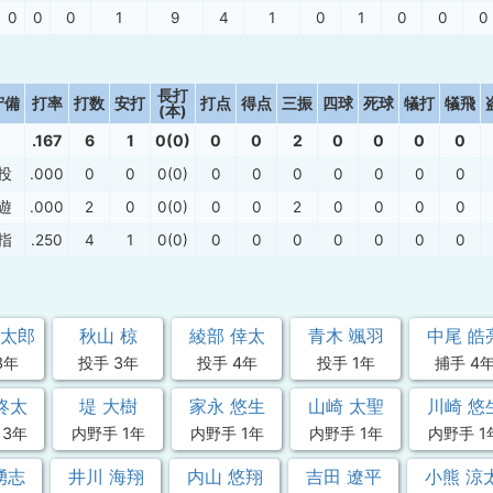
0
0
0
1
9
4
1
0
1
0
0
0
長打
守備
打率
打数
安打
打点
得点
三振
四球
死球
犠打
犠飛
(本)
.167
6
1
0(0)
0
0
2
0
0
0
0
投
.000
0
0
0(0)
0
0
0
0
0
0
0
遊
.000
2
0
0(0)
0
0
2
0
0
0
0
指
.250
4
1
0(0)
0
0
0
0
0
0
0
遼太郎
秋山 椋
綾部 倖太
青木 颯羽
中尾 皓
3年
投手 3年
投手 4年
投手 1年
捕手 4
柊太
堤 大樹
家永 悠生
山崎 太聖
川崎 悠
 3年
内野手 1年
内野手 1年
内野手 1年
内野手 1
湧志
井川 海翔
内山 悠翔
吉田 遼平
小熊 涼