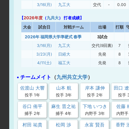
3/16(月)
九工大
交代
-
0.00
【
2026年度
（
九共大
） 打者成績】
大
会
試合日
対戦チーム
出場
打順
2026年 福岡県大学準硬式 春季
3試合
3/16(月)
九工大
交代(9回裏)
7
3/23(月)
日経大
先発
8
4/11(土)
福工大
先発
8
• チームメイト
（
九州共立大学
）
佐渡山 大響
山本 航
岸本 謙伸
田口 
投手 1年
投手 3年
投手 2年
投手 
谷口 侑平
麻生 晋之祐
下地 いつき
佐藤 
捕手 2年
捕手 4年
内野手 3年
内野手
村田 祐貴
松岡 渉
永富 賢吾
香野 