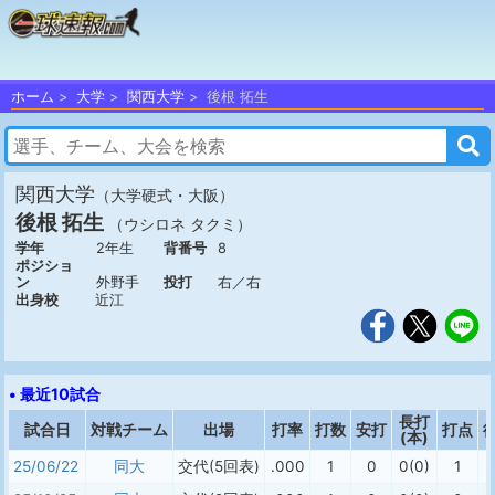
ホーム
大学
関西大学
後根 拓生
関西大学
（大学硬式・大阪）
後根 拓生
（ウシロネ タクミ）
学年
2年生
背番号
8
ポジショ
ン
外野手
投打
右／右
出身校
近江
• 最近10試合
長打
試合日
対戦チーム
出場
打率
打数
安打
打点
(本)
25/06/22
同大
交代(5回表)
.000
1
0
0(0)
1