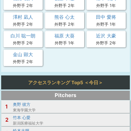
外野手 2年
外野手 2年
外野手 1年
澤村 凪人
熊谷 心太
田中 愛将
外野手 2年
外野手 2年
外野手 1年
白川 聡一朗
福原 大葵
近沢 大豪
外野手 2年
外野手 1年
外野手 2年
金山 顕大
外野手 2年
アクセスランキング Top5 ＜今日＞
Pitchers
奥野 彼方
1
東海学園大学
竹本 心愛
2
新潟医療福祉大学
鈴木大輝