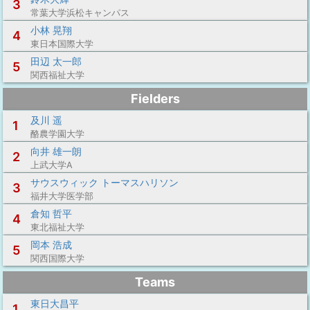
3
常葉大学浜松キャンパス
小林 晃翔
4
東日本国際大学
田辺 太一郎
5
関西福祉大学
Fielders
及川 遥
1
酪農学園大学
向井 雄一朗
2
上武大学A
サウスウィック トーマスハリソン
3
福井大学医学部
倉知 哲平
4
東北福祉大学
岡本 浩成
5
関西国際大学
Teams
東日大昌平
1