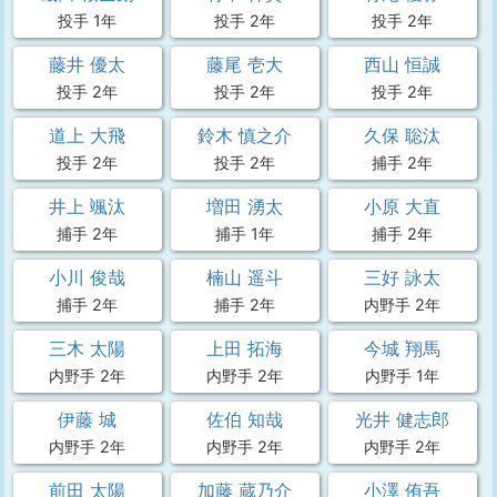
投手 1年
投手 2年
投手 2年
藤井 優太
藤尾 壱大
西山 恒誠
投手 2年
投手 2年
投手 2年
道上 大飛
鈴木 慎之介
久保 聡汰
投手 2年
投手 2年
捕手 2年
井上 颯汰
増田 湧太
小原 大直
捕手 2年
捕手 1年
捕手 2年
小川 俊哉
楠山 遥斗
三好 詠太
捕手 2年
捕手 2年
内野手 2年
三木 太陽
上田 拓海
今城 翔馬
内野手 2年
内野手 2年
内野手 1年
伊藤 城
佐伯 知哉
光井 健志郎
内野手 2年
内野手 2年
内野手 2年
前田 太陽
加藤 蔵乃介
小澤 侑吾