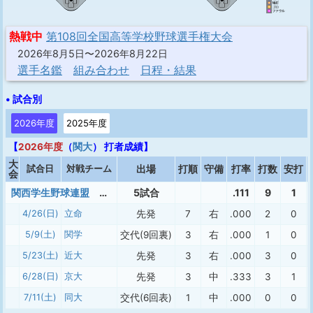
熱戦中
第108回全国高等学校野球選手権大会
2026年8月5日〜2026年8月22日
選手名鑑
組み合わせ
日程・結果
• 試合別
2026年度
2025年度
【
2026年度
（
関大
） 打者成績】
大
試合日
対戦チーム
出場
打順
守備
打率
打数
安打
会
関西学生野球連盟 前期チャレンジリーグ
5試合
.111
9
1
4/26(日)
立命
先発
7
右
.000
2
0
5/9(土)
関学
交代(9回裏)
3
右
.000
1
0
5/23(土)
近大
先発
3
右
.000
3
0
6/28(日)
京大
先発
3
中
.333
3
1
7/11(土)
同大
交代(6回表)
1
中
.000
0
0