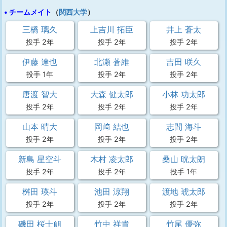
• チームメイト
（
関西大学
）
三橋 璃久
上吉川 拓臣
井上 蒼太
投手 2年
投手 2年
投手 2年
伊藤 達也
北瀬 蒼維
吉田 咲久
投手 1年
投手 2年
投手 2年
唐渡 智大
大森 健太郎
小林 功太郎
投手 2年
投手 2年
投手 2年
山本 晴大
岡﨑 結也
志間 海斗
投手 2年
投手 2年
投手 2年
新島 星空斗
木村 凌太郎
桑山 晄太朗
投手 2年
投手 2年
投手 1年
桝田 瑛斗
池田 涼翔
渡地 琥太郎
投手 2年
投手 2年
投手 2年
磯田 桜士朗
竹中 祥貴
竹尾 優弥