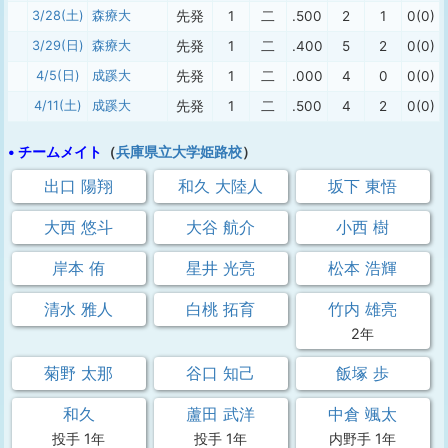
3/28(土)
森療大
先発
1
二
.500
2
1
0(0)
3/29(日)
森療大
先発
1
二
.400
5
2
0(0)
4/5(日)
成蹊大
先発
1
二
.000
4
0
0(0)
4/11(土)
成蹊大
先発
1
二
.500
4
2
0(0)
• チームメイト
（
兵庫県立大学姫路校
）
出口 陽翔
和久 大陸人
坂下 東悟
大西 悠斗
大谷 航介
小西 樹
岸本 侑
星井 光亮
松本 浩輝
清水 雅人
白桃 拓育
竹内 雄亮
2年
菊野 太那
谷口 知己
飯塚 歩
和久
蘆田 武洋
中倉 颯太
投手 1年
投手 1年
内野手 1年