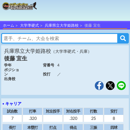
ホーム
大学準硬式
兵庫県立大学姫路校
後藤 宜生
兵庫県立大学姫路校
（大学準硬式・兵庫）
後藤 宜生
学年
背番号
4
ポジショ
ン
投打
／
出身校
• キャリア
試合数
打率
対左投手
対右投手
打数
安打
7
.320
.320
25
8
長打
本塁打
打点
得点
三振
四球