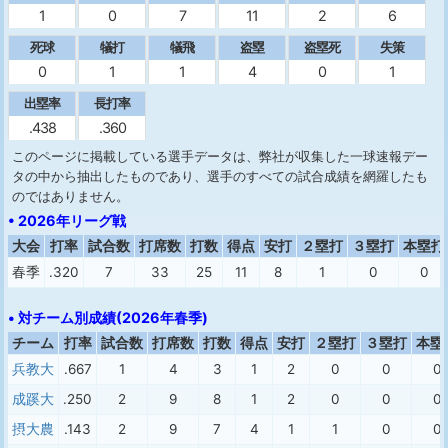
1
0
7
11
2
6
死球
犠打
犠飛
盗塁
盗塁死
失策
0
1
1
4
0
1
出塁率
長打率
.438
.360
このページに掲載している選手データは、弊社が収集した一球速報デー
タの中から抽出したものであり、選手のすべての試合成績を網羅したも
のではありません。
• 2026年リーグ戦
大会
打率
試合数
打席数
打数
得点
安打
２塁打
３塁打
本塁打
春季
.320
7
33
25
11
8
1
0
0
• 対チーム別成績(2026年春季)
チーム
打率
試合数
打席数
打数
得点
安打
２塁打
３塁打
本塁
兵教大
.667
1
4
3
1
2
0
0
0
成蹊大
.250
2
9
8
1
2
0
0
0
摂大農
.143
2
9
7
4
1
1
0
0