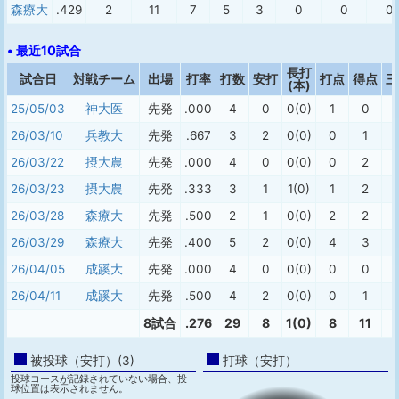
森療大
.429
2
11
7
5
3
0
0
0
• 最近10試合
長打
試合日
対戦チーム
出場
打率
打数
安打
打点
得点
三
(本)
25/05/03
神大医
先発
.000
4
0
0(0)
1
0
26/03/10
兵教大
先発
.667
3
2
0(0)
0
1
26/03/22
摂大農
先発
.000
4
0
0(0)
0
2
26/03/23
摂大農
先発
.333
3
1
1(0)
1
2
26/03/28
森療大
先発
.500
2
1
0(0)
2
2
26/03/29
森療大
先発
.400
5
2
0(0)
4
3
26/04/05
成蹊大
先発
.000
4
0
0(0)
0
0
26/04/11
成蹊大
先発
.500
4
2
0(0)
0
1
8試合
.276
29
8
1(0)
8
11
被投球（安打）(3)
打球（安打）
投球コースが記録されていない場合、投
球位置は表示されません。