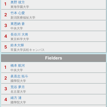
奥野 彼方
1
東海学園大学
竹本 心愛
2
新潟医療福祉大学
東恩納 蒼
3
中央大学
長谷川 大将
4
東京科学大学
鈴木大輝
5
常葉大学浜松キャンパス
Fielders
橋本 航河
1
中央大学
眞喜志 拓斗
2
國學院大学
荒谷 夢月
3
名古屋大学
緒方 漣
4
國學院大学