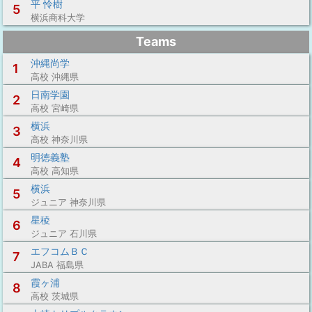
平 怜樹
5
横浜商科大学
Teams
沖縄尚学
1
高校 沖縄県
日南学園
2
高校 宮崎県
横浜
3
高校 神奈川県
明徳義塾
4
高校 高知県
横浜
5
ジュニア 神奈川県
星稜
6
ジュニア 石川県
エフコムＢＣ
7
JABA 福島県
霞ヶ浦
8
高校 茨城県