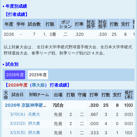
• 年度別成績
【打者成績】
ポジ
対左
対右
長
年度
学年
試合数
打順
打率
打数
安打
ション
投手
投手
(
2026
-
7
1、2番
二
.320
.320
25
8
1(
以上対象大会は、 全日本大学準硬式野球選手権大会、全日本大学準硬式
野球選抜大会、春季リーグ戦、秋季リーグ戦の計４大会。
• 試合別
2026年度
2025年度
【
2026年度
（
県大姫
） 打者成績】
大
長打
試合日
対戦チーム
出場
打順
守備
打率
打数
安打
会
(本)
2026年 京阪神準硬式春季
7試合
.320
25
8
1(0)
3/10(火)
兵教大
先発
2
二
.667
3
2
0(0)
3/22(日)
摂大農
先発
2
二
.000
4
0
0(0)
3/23(月)
摂大農
先発
1
二
.333
3
1
1(0)