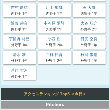
吉村 康祐
川上 知輝
表 大輝
内野手 1年
内野手 1年
内野手 1年
近藤 碧音
中河原 陽輝
大谷 航介
内野手 1年
外野手 1年
外野手 2年
宇留野 将己
小西 樹
日尻 空良
外野手 1年
外野手 2年
外野手 1年
清水 准
白桃 拓育
秋庭 優陽
外野手 1年
外野手 2年
外野手 1年
芝辻 大河
外野手 1年
アクセスランキング Top5 ＜今日＞
Pitchers