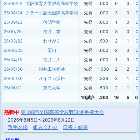
25/08/22
大阪体育大学浪商高等学校
先発
.000
0
0
0(
25/08/24
クラーク記念国際高等学校
先発
.000
3
0
0(
25/09/23
啓明学館
先発
.000
1
0
0(
25/10/25
福井工業
先発
.000
3
0
0(
26/03/22
わせがく
先発
.500
2
1
0(
26/03/23
栗山
先発
.000
2
0
0(
26/04/18
福井工大
先発
.000
1
0
0(
26/05/30
福井工大福井
先発
1.000
2
2
0(
26/05/30
オイスカ浜松
先発
.333
3
1
0(
26/06/21
東海大学
先発
.500
2
1
0(
10試合
.263
19
5
0(
熱戦中
第108回全国高等学校野球選手権大会
2026年8月5日〜2026年8月22日
選手名鑑
組み合わせ
日程・結果