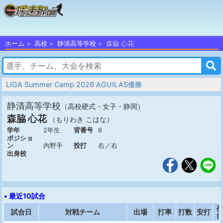
ホーム
高校
静清高等学校
森脇 心花
LIGA Summer Camp 2026 AGUILAS優勝
静清高等学校
（高校硬式・女子・静岡）
森脇 心花
（もりわき こはな）
学年
2年生
背番号
6
ポジショ
ン
内野手
投打
右／右
出身校
• 最近10試合
長
試合日
対戦チーム
出場
打率
打数
安打
(