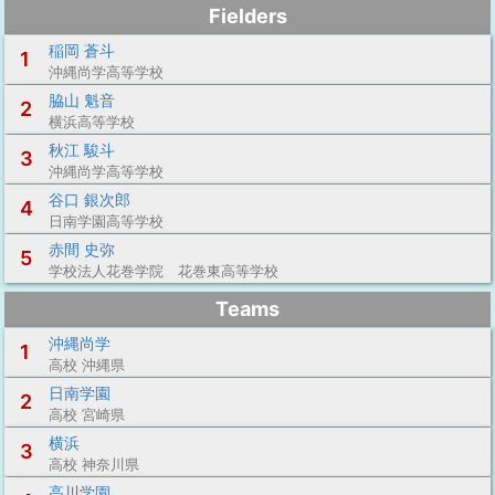
Fielders
稲岡 蒼斗
1
沖縄尚学高等学校
脇山 魁音
2
横浜高等学校
秋江 駿斗
3
沖縄尚学高等学校
谷口 銀次郎
4
日南学園高等学校
赤間 史弥
5
学校法人花巻学院 花巻東高等学校
Teams
沖縄尚学
1
高校 沖縄県
日南学園
2
高校 宮崎県
横浜
3
高校 神奈川県
高川学園