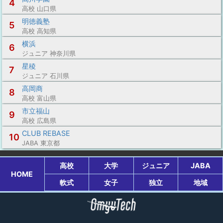
4
高校 山口県
明徳義塾
5
高校 高知県
横浜
6
ジュニア 神奈川県
星稜
7
ジュニア 石川県
高岡商
8
高校 富山県
市立福山
9
高校 広島県
CLUB REBASE
10
JABA 東京都
高校
大学
ジュニア
JABA
HOME
軟式
女子
独立
地域