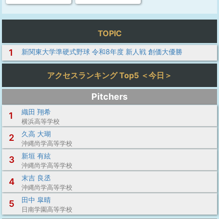
TOPIC
1
新関東大学準硬式野球 令和8年度 新人戦 創価大優勝
アクセスランキング Top5 ＜今日＞
Pitchers
織田 翔希
1
横浜高等学校
久高 大瑚
2
沖縄尚学高等学校
新垣 有絃
3
沖縄尚学高等学校
末吉 良丞
4
沖縄尚学高等学校
田中 皐晴
5
日南学園高等学校