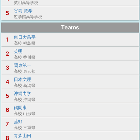
英明高等学校
谷島 敦希
5
遊学館高等学校
Teams
東日大昌平
1
高校 福島県
英明
2
高校 香川県
関東第一
3
高校 東京都
日本文理
4
高校 新潟県
沖縄尚学
5
高校 沖縄県
鶴岡東
6
高校 山形県
菰野
7
高校 三重県
青森山田
8