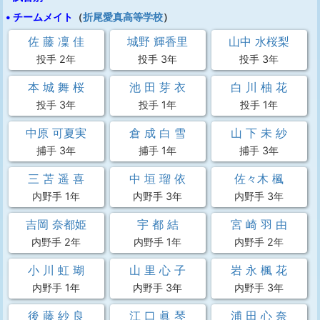
• チームメイト
（
折尾愛真高等学校
）
佐 藤 凜 佳
城野 輝香里
山中 水桜梨
投手 2年
投手 3年
投手 3年
本 城 舞 桜
池 田 芽 衣
白 川 柚 花
投手 3年
投手 1年
投手 1年
中原 可夏実
倉 成 白 雪
山 下 未 紗
捕手 3年
捕手 1年
捕手 3年
三 苫 遥 喜
中 垣 瑠 依
佐々木 楓
内野手 1年
内野手 3年
内野手 3年
吉岡 奈都姫
宇 都 結
宮 崎 羽 由
内野手 2年
内野手 1年
内野手 2年
小 川 虹 瑚
山 里 心 子
岩 永 楓 花
内野手 1年
内野手 3年
内野手 3年
後 藤 紗 良
江 口 眞 琴
浦 田 心 奈