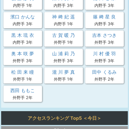
内野手 1年
内野手 3年
内野手 3年
濱口 かんな
神 﨑 妃 遥
篠 﨑 星 良
内野手 3年
内野手 1年
内野手 3年
黒 木 琉 衣
古 賀 暖 乃
吉本 さつき
内野手 3年
外野手 1年
外野手 3年
奥 本 咲 夢
山 浦 莉 乃
川 村 優 羽
外野手 3年
外野手 3年
外野手 3年
松 田 来 瞳
瀧 川 夢 真
田中 くるみ
外野手 1年
外野手 1年
外野手 2年
西田 ももこ
外野手 2年
アクセスランキング Top5 ＜今日＞