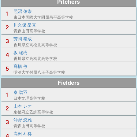
Pitchers
照沼 佑崇
1
東日本国際大学附属昌平高等学校
川久保 昂直
2
青森山田高等学校
芳岡 泰成
3
香川県立高松北高等学校
坂 瑞樹
4
香川県立高松北高等学校
髙橋 僚
5
明治大学付属八王子高等学校
Fielders
秦 碧羽
1
日本文理高等学校
山本 レオ
2
京都府立乙訓高等学校
沖野 悠雅
3
青森山田高等学校
高田 斗稀
4