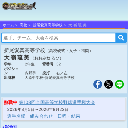
ホーム
高校
折尾愛真高等学校
大 嶺 琉 美
折尾愛真高等学校
（高校硬式・女子・福岡）
大 嶺 琉 美
（おおみね るび）
学年
2年生
背番号
32
ポジショ
ン
内野手
投打
右／左
出身校
大原中学校-折尾愛真高等学校
熱戦中
第108回全国高等学校野球選手権大会
2026年8月5日〜2026年8月22日
選手名鑑
組み合わせ
日程・結果
• 試合別