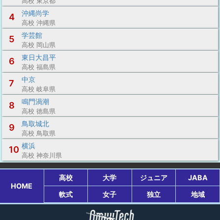
高校 東京都
沖縄尚学
4
高校 沖縄県
学芸館
5
高校 岡山県
東日大昌平
6
高校 福島県
中京
7
高校 岐阜県
鳴門渦潮
8
高校 徳島県
鳥取城北
9
高校 鳥取県
横浜
10
高校 神奈川県
高校
大学
ジュニア
JABA
HOME
軟式
女子
独立
地域