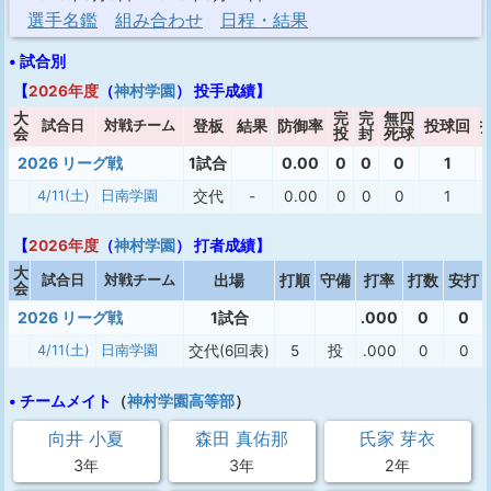
選手名鑑
組み合わせ
日程・結果
• 試合別
【
2026年度
（
神村学園
） 投手成績】
大
完
完
無四
試合日
対戦チーム
登板
結果
防御率
投球回
会
投
封
死球
2026 リーグ戦
1試合
0.00
0
0
0
1
4/11(土)
日南学園
交代
-
0.00
0
0
0
1
【
2026年度
（
神村学園
） 打者成績】
大
試合日
対戦チーム
出場
打順
守備
打率
打数
安打
会
2026 リーグ戦
1試合
.000
0
0
4/11(土)
日南学園
交代(6回表)
5
投
.000
0
0
• チームメイト
（
神村学園高等部
）
向井 小夏
森田 真佑那
氏家 芽衣
3年
3年
2年