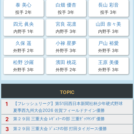
泰 美心
白畑 優杏
長山 彩音
投手 2年
投手 3年
投手 3年
四元 眞央
宮良 花凛
山田 奈々美
内野手 1年
内野手 3年
内野手 3年
久保 遥
小禄 星夢
戸山 裕愛
外野手 2年
外野手 3年
外野手 3年
松野 沙羅
濱田 桃花
王原 美優
外野手 3年
外野手 2年
外野手 3年
TOPIC
1
【フレッシュリーグ】第51回西日本新聞社杯少年硬式野球
夏季西九州大会2026 佐賀フィールドナイン優勝
2
第２９回 三重大会 ﾚｷﾞｭﾗｰの部 三重ｾﾞｯﾂﾔﾝｸﾞ優勝
3
第２９回 三重大会 ｼﾞｭﾆｱの部 打田タイガース優勝