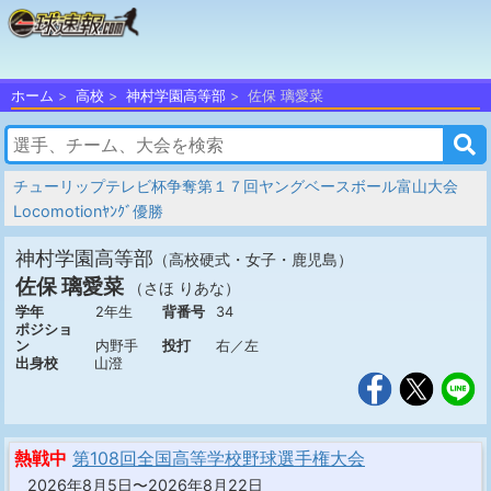
ホーム
高校
神村学園高等部
佐保 璃愛菜
チューリップテレビ杯争奪第１７回ヤングベースボール富山大会
Locomotionﾔﾝｸﾞ優勝
神村学園高等部
（高校硬式・女子・鹿児島）
佐保 璃愛菜
（さほ りあな）
学年
2年生
背番号
34
ポジショ
ン
内野手
投打
右／左
出身校
山澄
熱戦中
第108回全国高等学校野球選手権大会
2026年8月5日〜2026年8月22日