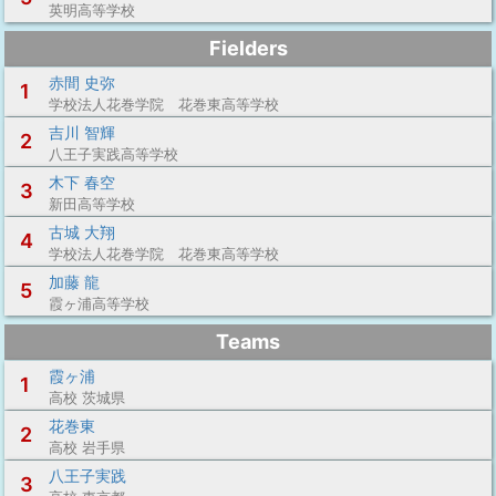
英明高等学校
Fielders
赤間 史弥
1
学校法人花巻学院 花巻東高等学校
吉川 智輝
2
八王子実践高等学校
木下 春空
3
新田高等学校
古城 大翔
4
学校法人花巻学院 花巻東高等学校
加藤 龍
5
霞ヶ浦高等学校
Teams
霞ヶ浦
1
高校 茨城県
花巻東
2
高校 岩手県
八王子実践
3