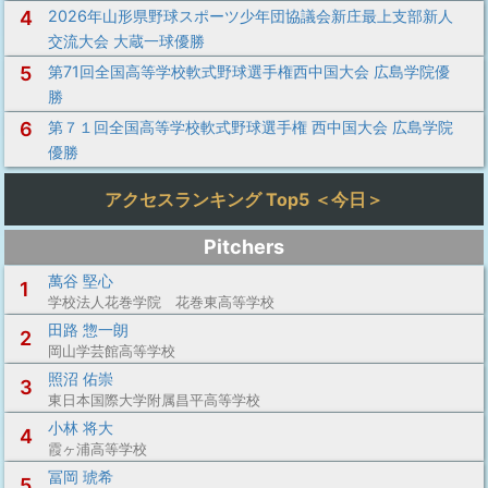
4
2026年山形県野球スポーツ少年団協議会新庄最上支部新人
交流大会 大蔵一球優勝
5
第71回全国高等学校軟式野球選手権西中国大会 広島学院優
勝
6
第７１回全国高等学校軟式野球選手権 西中国大会 広島学院
優勝
アクセスランキング Top5 ＜今日＞
Pitchers
萬谷 堅心
1
学校法人花巻学院 花巻東高等学校
田路 惣一朗
2
岡山学芸館高等学校
照沼 佑崇
3
東日本国際大学附属昌平高等学校
小林 将大
4
霞ヶ浦高等学校
冨岡 琥希
5