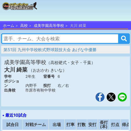
ホーム
高校
成美学園高等學校
大川 綺菜
第51回 九州中学校軟式野球競技大会 あげな中優勝
成美学園高等學校
（高校硬式・女子・千葉）
大川 綺菜
（おおかわ きいな）
学年
2年生
背番号
6
ポジショ
ン
内野手
投打
右／右
出身校
市原市有秋中学校
• 最近10試合
長打
試合日
対戦チーム
出場
打率
打数
安打
打点
得点
(本)