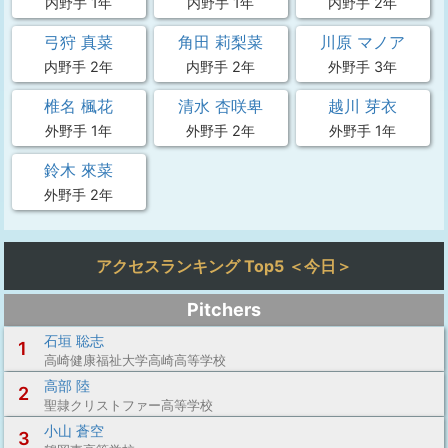
内野手 1年
内野手 1年
内野手 2年
弓狩 真菜
角田 莉梨菜
川原 マノア
内野手 2年
内野手 2年
外野手 3年
椎名 楓花
清水 杏咲卑
越川 芽衣
外野手 1年
外野手 2年
外野手 1年
鈴木 來菜
外野手 2年
アクセスランキング Top5 ＜今日＞
Pitchers
石垣 聡志
1
高崎健康福祉大学高崎高等学校
高部 陸
2
聖隷クリストファー高等学校
小山 蒼空
3