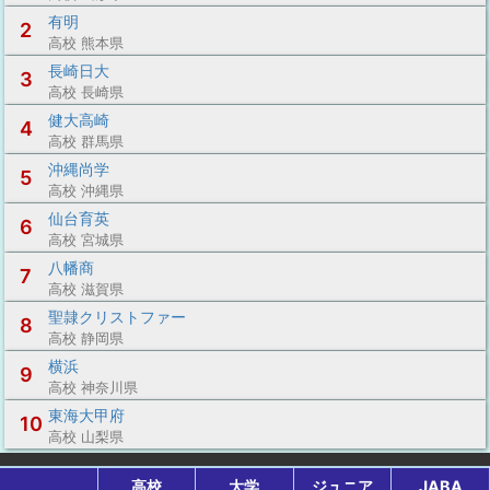
有明
2
高校 熊本県
長崎日大
3
高校 長崎県
健大高崎
4
高校 群馬県
沖縄尚学
5
高校 沖縄県
仙台育英
6
高校 宮城県
八幡商
7
高校 滋賀県
聖隷クリストファー
8
高校 静岡県
横浜
9
高校 神奈川県
東海大甲府
10
高校 山梨県
高校
大学
ジュニア
JABA