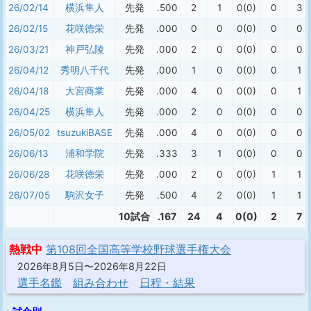
26/02/14
横浜隼人
先発
.500
2
1
0(0)
0
3
26/02/15
花咲徳栄
先発
.000
0
0
0(0)
0
0
26/03/21
神戸弘陵
先発
.000
2
0
0(0)
0
0
26/04/12
秀明八千代
先発
.000
1
0
0(0)
0
1
26/04/18
大宮商業
先発
.000
4
0
0(0)
0
1
26/04/25
横浜隼人
先発
.000
2
0
0(0)
0
0
26/05/02
tsuzukiBASE
先発
.000
4
0
0(0)
0
0
26/06/13
浦和学院
先発
.333
3
1
0(0)
0
0
26/06/28
花咲徳栄
先発
.000
2
0
0(0)
1
1
26/07/05
駒沢女子
先発
.500
4
2
0(0)
1
1
10試合
.167
24
4
0(0)
2
7
熱戦中
第108回全国高等学校野球選手権大会
2026年8月5日〜2026年8月22日
選手名鑑
組み合わせ
日程・結果