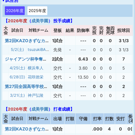
• 試合別
2026年度
2025年度
【
2026年度
（
成美学園
） 投手成績】
大
完
完
無四
試合日
対戦チーム
登板
結果
防御率
投球回
会
投
封
死球
第2回KAZOきずなカップ
1試合
---
0
0
0
3 1/3
5/2(土)
tsuzukiBASE
先発
-
---
0
0
0
3 1/3
ジャイアンツ杯争奪ヴィーナスリーグ
2試合
6.43
0
0
0
7
4/25(土)
横浜隼人
交代
-
3.60
0
0
0
5
6/28(日)
花咲徳栄
交代
-
13.50
0
0
0
2
第27回全国高等学校女子硬式野球選抜大会
1試合
---
0
0
0
2
3/21(土)
神戸弘陵
交代
-
---
0
0
0
2
【
2026年度
（
成美学園
） 打者成績】
大
長
試合日
対戦チーム
出場
打順
守備
打率
打数
安打
会
(本
第2回KAZOきずなカップ
1試合
.000
4
0
0(0