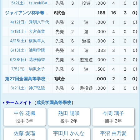
5/2(土)
tsuzukiBASE
先発
3
投遊
.000
4
0
0(0
ジャイアンツ杯争奪ヴィーナスリーグ
6試合
.188
16
3
0(0
4/12(日)
秀明八千代
先発
2
遊
.000
1
0
0(0
4/18(土)
大宮商業
先発
2
遊
.000
4
0
0(0
4/25(土)
横浜隼人
先発
6
遊投
.000
2
0
0(0
6/13(土)
浦和学院
先発
8
遊
.333
3
1
0(0
6/28(日)
花咲徳栄
先発
5
遊投遊
.000
2
0
0(0
7/5(日)
駒沢女子
先発
6
遊
.500
4
2
0(0
第27回全国高等学校女子硬式野球選抜大会
1試合
.000
2
0
0(0
3/21(土)
神戸弘陵
先発
6
遊投遊
.000
2
0
0(0
• チームメイト
（
成美学園高等學校
）
中谷 花楓
熱田 陽咲
今関 璃子
投手 3年
投手 2年
捕手 2年
佐藤 愛瑠
宇田川 かんな
平沼 由乃愛