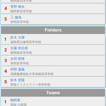
鶴岡東高等学校
菅野 琳央
4
鶴岡東高等学校
工 修哉
5
有明高等学校
Fielders
鈴木 大輝
1
福島県立修明高等学校
近藤 煌生路
2
鶴岡東高等学校
永田 晴輝
3
有明高等学校
狩野 蓮義
4
高崎健康福祉大学高崎高等学校
鈴木 悠陽
5
聖隷クリストファー高等学校
Teams
鶴岡東
1
高校 山形県